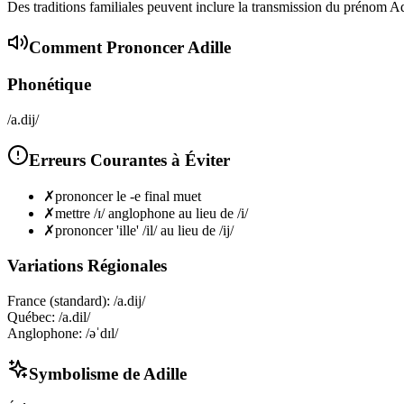
Des traditions familiales peuvent inclure la transmission du prénom Adil
Comment Prononcer
Adille
Phonétique
/a.dij/
Erreurs Courantes à Éviter
✗
prononcer le -e final muet
✗
mettre /ɪ/ anglophone au lieu de /i/
✗
prononcer 'ille' /il/ au lieu de /ij/
Variations Régionales
France (standard)
:
/a.dij/
Québec
:
/a.dil/
Anglophone
:
/əˈdɪl/
Symbolisme de
Adille