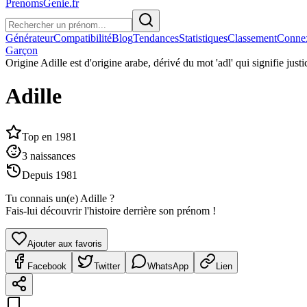
PrenomsGenie.fr
Générateur
Compatibilité
Blog
Tendances
Statistiques
Classement
Conne
Garçon
Origine
Adille est d'origine arabe, dérivé du mot 'adl' qui signifie justi
Adille
Top en
1981
3
naissances
Depuis
1981
Tu connais un(e)
Adille
?
Fais-lui découvrir l'histoire derrière son prénom !
Ajouter aux favoris
Facebook
Twitter
WhatsApp
Lien