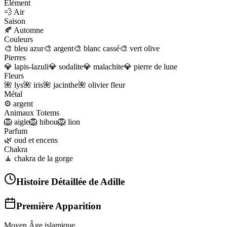
Élément
💨
Air
Saison
🍂
Automne
Couleurs
🎨
bleu azur
🎨
argent
🎨
blanc cassé
🎨
vert olive
Pierres
💎
lapis-lazuli
💎
sodalite
💎
malachite
💎
pierre de lune
Fleurs
🌺
lys
🌺
iris
🌺
jacinthe
🌺
olivier fleur
Métal
⚙️
argent
Animaux Totems
🦁
aigle
🦁
hibou
🦁
lion
Parfum
🌿
oud et encens
Chakra
🧘
chakra de la gorge
Histoire Détaillée de
Adille
Première Apparition
Moyen Âge islamique