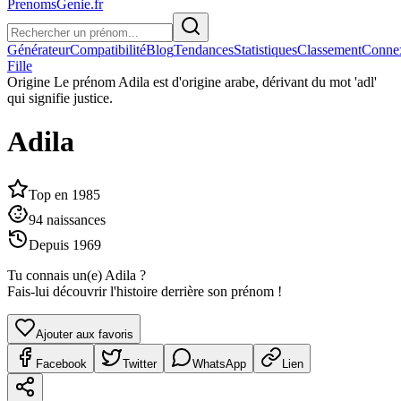
PrenomsGenie.fr
Générateur
Compatibilité
Blog
Tendances
Statistiques
Classement
Conne
Fille
Origine
Le prénom Adila est d'origine arabe, dérivant du mot 'adl'
qui signifie justice.
Adila
Top en
1985
94
naissances
Depuis
1969
Tu connais un(e)
Adila
?
Fais-lui découvrir l'histoire derrière son prénom !
Ajouter aux favoris
Facebook
Twitter
WhatsApp
Lien