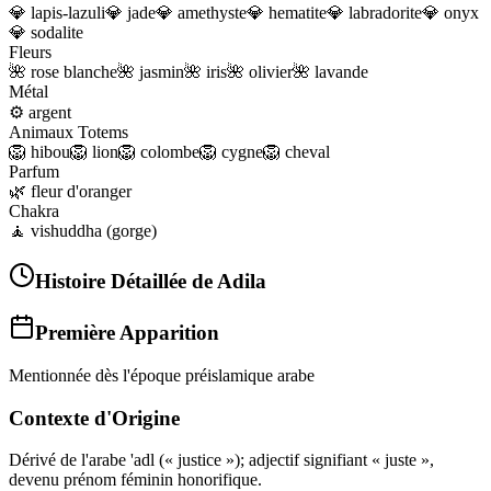
💎
lapis-lazuli
💎
jade
💎
amethyste
💎
hematite
💎
labradorite
💎
onyx
💎
sodalite
Fleurs
🌺
rose blanche
🌺
jasmin
🌺
iris
🌺
olivier
🌺
lavande
Métal
⚙️
argent
Animaux Totems
🦁
hibou
🦁
lion
🦁
colombe
🦁
cygne
🦁
cheval
Parfum
🌿
fleur d'oranger
Chakra
🧘
vishuddha (gorge)
Histoire Détaillée de
Adila
Première Apparition
Mentionnée dès l'époque préislamique arabe
Contexte d'Origine
Dérivé de l'arabe 'adl (« justice »); adjectif signifiant « juste »,
devenu prénom féminin honorifique.