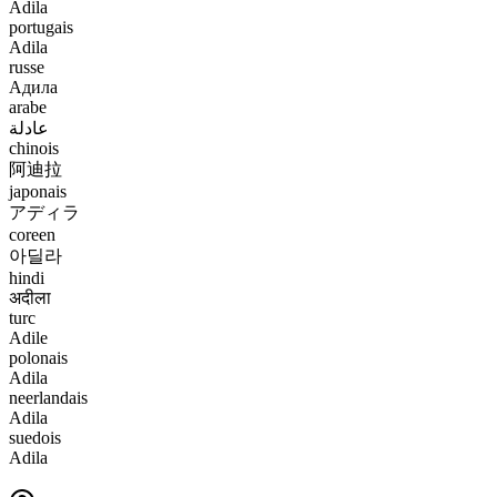
Adila
portugais
Adila
russe
Адила
arabe
عادلة
chinois
阿迪拉
japonais
アディラ
coreen
아딜라
hindi
अदीला
turc
Adile
polonais
Adila
neerlandais
Adila
suedois
Adila