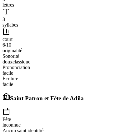
lettres
3
syllabes
court
6
/10
originalité
Sonorité
doux
classique
Prononciation
facile
Écriture
facile
Saint Patron et Fête de
Adila
Fête
inconnue
Aucun saint identifié