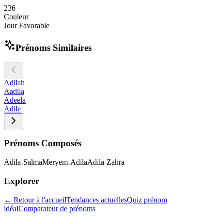
2
3
6
Couleur
Jour Favorable
Prénoms Similaires
Adilah
Aadila
Adeela
Adile
Prénoms Composés
Adila-Salma
Meryem-Adila
Adila-Zahra
Explorer
← Retour à l'accueil
Tendances actuelles
Quiz prénom
idéal
Comparateur de prénoms