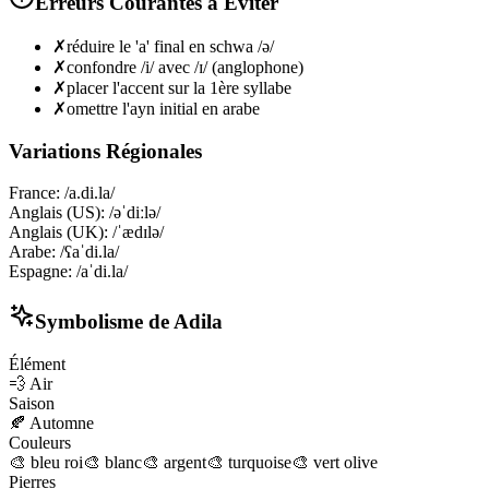
Erreurs Courantes à Éviter
✗
réduire le 'a' final en schwa /ə/
✗
confondre /i/ avec /ɪ/ (anglophone)
✗
placer l'accent sur la 1ère syllabe
✗
omettre l'ayn initial en arabe
Variations Régionales
France
:
/a.di.la/
Anglais (US)
:
/əˈdiːlə/
Anglais (UK)
:
/ˈædɪlə/
Arabe
:
/ʕaˈdi.la/
Espagne
:
/aˈdi.la/
Symbolisme de
Adila
Élément
💨
Air
Saison
🍂
Automne
Couleurs
🎨
bleu roi
🎨
blanc
🎨
argent
🎨
turquoise
🎨
vert olive
Pierres