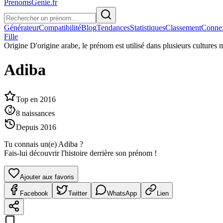
PrenomsGenie.fr
Générateur
Compatibilité
Blog
Tendances
Statistiques
Classement
Conne
Fille
Origine
D'origine arabe, le prénom est utilisé dans plusieurs cultures
Adiba
Top en
2016
8
naissances
Depuis
2016
Tu connais un(e)
Adiba
?
Fais-lui découvrir l'histoire derrière son prénom !
Ajouter aux favoris
Facebook
Twitter
WhatsApp
Lien