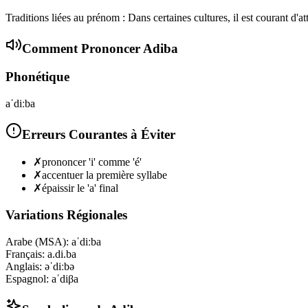
Traditions liées au prénom : Dans certaines cultures, il est courant d'
Comment Prononcer
Adiba
Phonétique
aˈdiːba
Erreurs Courantes à Éviter
✗
prononcer 'i' comme 'é'
✗
accentuer la première syllabe
✗
épaissir le 'a' final
Variations Régionales
Arabe (MSA)
:
aˈdiːba
Français
:
a.di.ba
Anglais
:
əˈdiːbə
Espagnol
:
aˈdiβa