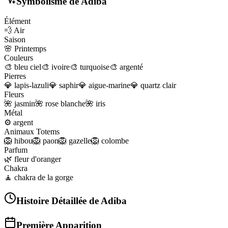
Symbolisme de
Adiba
Élément
💨
Air
Saison
🌸
Printemps
Couleurs
🎨
bleu ciel
🎨
ivoire
🎨
turquoise
🎨
argenté
Pierres
💎
lapis-lazuli
💎
saphir
💎
aigue-marine
💎
quartz clair
Fleurs
🌺
jasmin
🌺
rose blanche
🌺
iris
Métal
⚙️
argent
Animaux Totems
🦁
hibou
🦁
paon
🦁
gazelle
🦁
colombe
Parfum
🌿
fleur d'oranger
Chakra
🧘
chakra de la gorge
Histoire Détaillée de
Adiba
Première Apparition