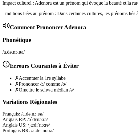
Impact culturel : Adenora est un prénom qui évoque la beauté et la rare
Traditions liées au prénom : Dans certaines cultures, les prénoms liés 
Comment Prononcer
Adenora
Phonétique
/a.də.nɔ.ʁa/
Erreurs Courantes à Éviter
✗
Accentuer la 1re syllabe
✗
Prononcer /ɔ/ comme /o/
✗
Omettre le schwa médian /ə/
Variations Régionales
Français
:
/a.də.nɔ.ʁa/
Anglais RP
:
/əˈdɛnɔːrə/
Anglais US
:
/ˌædɪˈnɔːrə/
Portugais BR
:
/a.de.'no.ɾa/