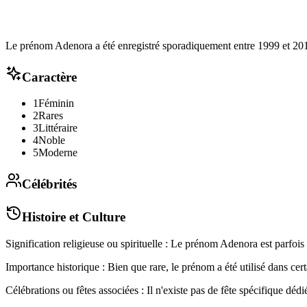
Le prénom Adenora a été enregistré sporadiquement entre 1999 et 201
Caractère
1
Féminin
2
Rares
3
Littéraire
4
Noble
5
Moderne
Célébrités
Histoire et Culture
Signification religieuse ou spirituelle : Le prénom Adenora est parfois 
Importance historique : Bien que rare, le prénom a été utilisé dans cer
Célébrations ou fêtes associées : Il n'existe pas de fête spécifique déd