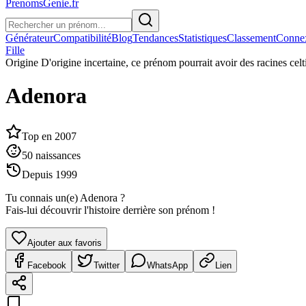
PrenomsGenie.fr
Générateur
Compatibilité
Blog
Tendances
Statistiques
Classement
Conne
Fille
Origine
D'origine incertaine, ce prénom pourrait avoir des racines cel
Adenora
Top en
2007
50
naissances
Depuis
1999
Tu connais un(e)
Adenora
?
Fais-lui découvrir l'histoire derrière son prénom !
Ajouter aux favoris
Facebook
Twitter
WhatsApp
Lien