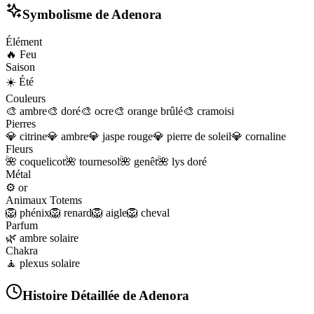
Symbolisme de
Adenora
Élément
🔥
Feu
Saison
☀️
Été
Couleurs
🎨
ambre
🎨
doré
🎨
ocre
🎨
orange brûlé
🎨
cramoisi
Pierres
💎
citrine
💎
ambre
💎
jaspe rouge
💎
pierre de soleil
💎
cornaline
Fleurs
🌺
coquelicot
🌺
tournesol
🌺
genêt
🌺
lys doré
Métal
⚙️
or
Animaux Totems
🦁
phénix
🦁
renard
🦁
aigle
🦁
cheval
Parfum
🌿
ambre solaire
Chakra
🧘
plexus solaire
Histoire Détaillée de
Adenora