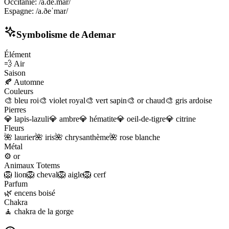
Occitanie
:
/a.de.mar/
Espagne
:
/a.ðeˈmar/
Symbolisme de
Ademar
Élément
💨
Air
Saison
🍂
Automne
Couleurs
🎨
bleu roi
🎨
violet royal
🎨
vert sapin
🎨
or chaud
🎨
gris ardoise
Pierres
💎
lapis-lazuli
💎
ambre
💎
hématite
💎
oeil-de-tigre
💎
citrine
Fleurs
🌺
laurier
🌺
iris
🌺
chrysanthème
🌺
rose blanche
Métal
⚙️
or
Animaux Totems
🦁
lion
🦁
cheval
🦁
aigle
🦁
cerf
Parfum
🌿
encens boisé
Chakra
🧘
chakra de la gorge