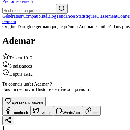
PrenomsGenie.fr
Générateur
Compatibilité
Blog
Tendances
Statistiques
Classement
Conne
Garçon
Origine
D'origine germanique, le prénom Ademar est utilisé dans plusi
Ademar
Top en
1912
3
naissances
Depuis
1912
Tu connais un(e)
Ademar
?
Fais-lui découvrir l'histoire derrière son prénom !
Ajouter aux favoris
Facebook
Twitter
WhatsApp
Lien