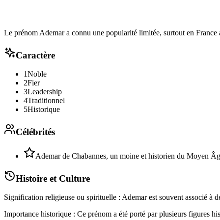
Le prénom Ademar a connu une popularité limitée, surtout en France 
Caractère
1
Noble
2
Fier
3
Leadership
4
Traditionnel
5
Historique
Célébrités
Ademar de Chabannes, un moine et historien du Moyen Âg
Histoire et Culture
Signification religieuse ou spirituelle : Ademar est souvent associé à 
Importance historique : Ce prénom a été porté par plusieurs figures h