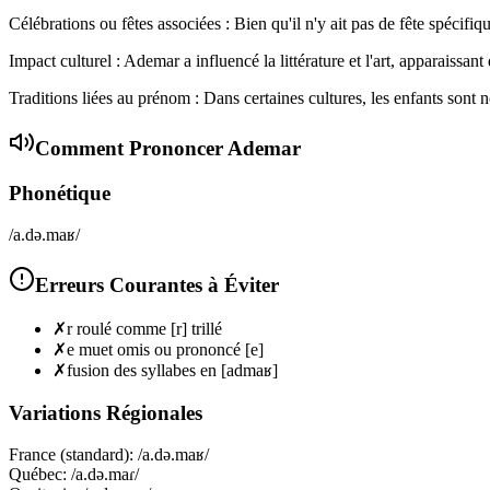
Célébrations ou fêtes associées : Bien qu'il n'y ait pas de fête spécifiq
Impact culturel : Ademar a influencé la littérature et l'art, apparaissa
Traditions liées au prénom : Dans certaines cultures, les enfants son
Comment Prononcer
Ademar
Phonétique
/a.də.maʁ/
Erreurs Courantes à Éviter
✗
r roulé comme [r] trillé
✗
e muet omis ou prononcé [e]
✗
fusion des syllabes en [admaʁ]
Variations Régionales
France (standard)
:
/a.də.maʁ/
Québec
:
/a.də.maɾ/