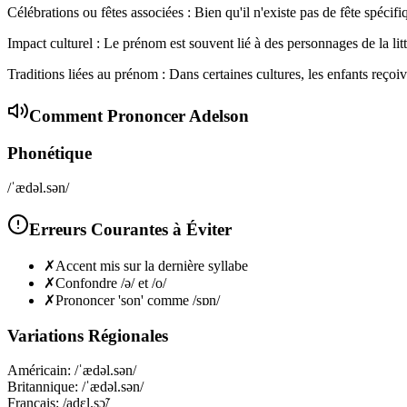
Célébrations ou fêtes associées : Bien qu'il n'existe pas de fête spécif
Impact culturel : Le prénom est souvent lié à des personnages de la litté
Traditions liées au prénom : Dans certaines cultures, les enfants reçoi
Comment Prononcer
Adelson
Phonétique
/ˈædəl.sən/
Erreurs Courantes à Éviter
✗
Accent mis sur la dernière syllabe
✗
Confondre /ə/ et /o/
✗
Prononcer 'son' comme /sɒn/
Variations Régionales
Américain
:
/ˈædəl.sən/
Britannique
:
/ˈædəl.sən/
Français
:
/adɛl.sɔ̃/