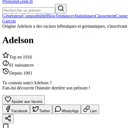
PrenomsGenie.fr
Générateur
Compatibilité
Blog
Tendances
Statistiques
Classement
Conne
Garçon
Origine
Adelson a des racines hébraïques et germaniques, s'inscrivant 
Adelson
Top en
1916
81
naissances
Depuis
1901
Tu connais un(e)
Adelson
?
Fais-lui découvrir l'histoire derrière son prénom !
Ajouter aux favoris
Facebook
Twitter
WhatsApp
Lien