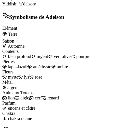
Yiddish
:
/aˈdɛlson/
Symbolisme de
Adelson
Élément
🌍
Terre
Saison
🍂
Automne
Couleurs
🎨
bleu profond
🎨
argent
🎨
vert olive
🎨
pourpre
Pierres
💎
lapis-lazuli
💎
améthyste
💎
ambre
Fleurs
🌺
myrte
🌺
lys
🌺
rose
Métal
⚙️
argent
Animaux Totems
🦁
lion
🦁
aigle
🦁
cerf
🦁
renard
Parfum
🌿
encens et cèdre
Chakra
🧘
chakra racine