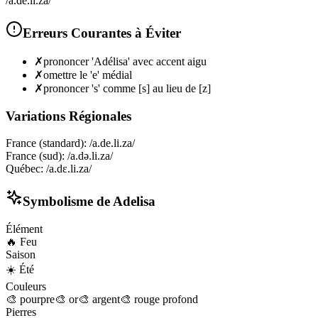
/a.de.li.za/
Erreurs Courantes à Éviter
✗
prononcer 'Adélisa' avec accent aigu
✗
omettre le 'e' médial
✗
prononcer 's' comme [s] au lieu de [z]
Variations Régionales
France (standard)
:
/a.de.li.za/
France (sud)
:
/a.də.li.za/
Québec
:
/a.dɛ.li.za/
Symbolisme de
Adelisa
Élément
🔥
Feu
Saison
☀️
Été
Couleurs
🎨
pourpre
🎨
or
🎨
argent
🎨
rouge profond
Pierres