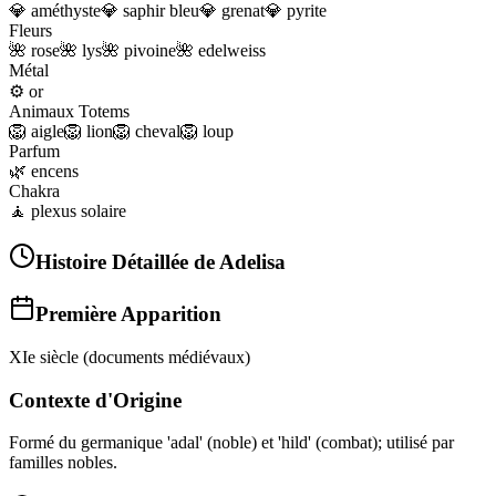
💎
améthyste
💎
saphir bleu
💎
grenat
💎
pyrite
Fleurs
🌺
rose
🌺
lys
🌺
pivoine
🌺
edelweiss
Métal
⚙️
or
Animaux Totems
🦁
aigle
🦁
lion
🦁
cheval
🦁
loup
Parfum
🌿
encens
Chakra
🧘
plexus solaire
Histoire Détaillée de
Adelisa
Première Apparition
XIe siècle (documents médiévaux)
Contexte d'Origine
Formé du germanique 'adal' (noble) et 'hild' (combat); utilisé par
familles nobles.