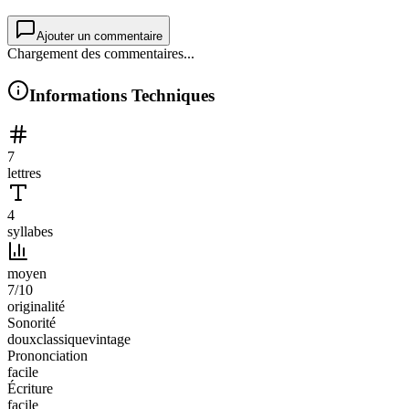
Ajouter un commentaire
Chargement des commentaires...
Informations Techniques
7
lettres
4
syllabes
moyen
7
/10
originalité
Sonorité
doux
classique
vintage
Prononciation
facile
Écriture
facile