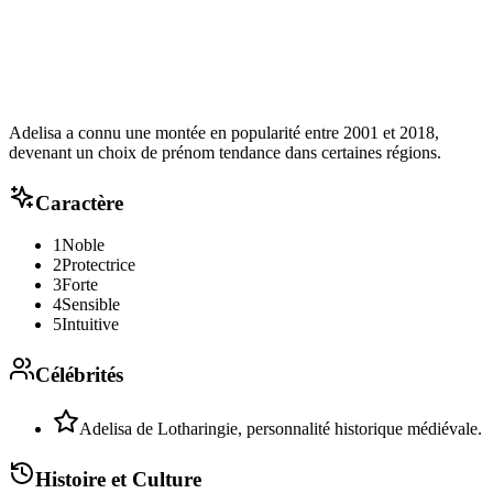
Adelisa a connu une montée en popularité entre 2001 et 2018,
devenant un choix de prénom tendance dans certaines régions.
Caractère
1
Noble
2
Protectrice
3
Forte
4
Sensible
5
Intuitive
Célébrités
Adelisa de Lotharingie, personnalité historique médiévale.
Histoire et Culture