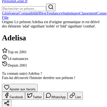
PrenomsGenie.fr
Générateur
Compatibilité
Blog
Tendances
Statistiques
Classement
Conne
Fille
Origine
Le prénom Adelisa est d'origine germanique et est dérivé
des éléments 'adal' signifiant 'noble' et 'hild' signifiant 'combat'.
Adelisa
Top en
2001
14
naissances
Depuis
2001
Tu connais un(e)
Adelisa
?
Fais-lui découvrir l'histoire derrière son prénom !
Ajouter aux favoris
Facebook
Twitter
WhatsApp
Lien