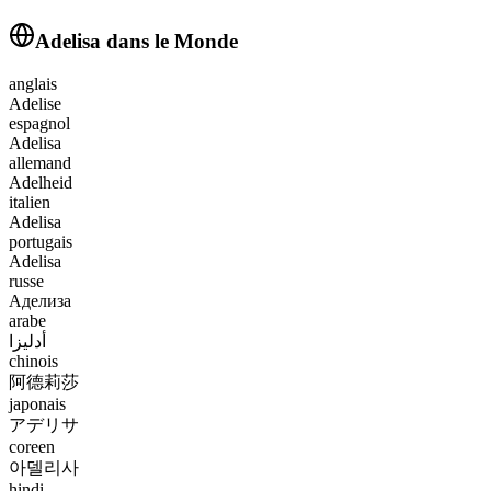
Adelisa
dans le Monde
anglais
Adelise
espagnol
Adelisa
allemand
Adelheid
italien
Adelisa
portugais
Adelisa
russe
Аделиза
arabe
أدليزا
chinois
阿德莉莎
japonais
アデリサ
coreen
아델리사
hindi