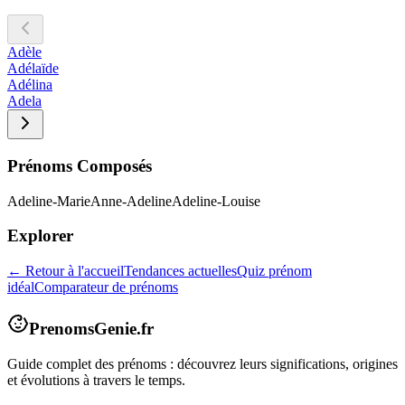
Adèle
Adélaïde
Adélina
Adela
Prénoms Composés
Adeline-Marie
Anne-Adeline
Adeline-Louise
Explorer
← Retour à l'accueil
Tendances actuelles
Quiz prénom
idéal
Comparateur de prénoms
PrenomsGenie.fr
Guide complet des prénoms : découvrez leurs significations, origines
et évolutions à travers le temps.