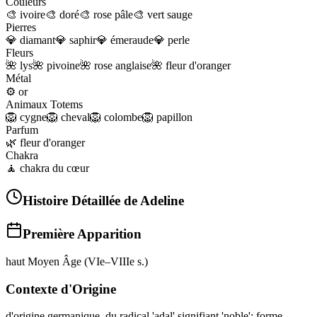
Couleurs
🎨
ivoire
🎨
doré
🎨
rose pâle
🎨
vert sauge
Pierres
💎
diamant
💎
saphir
💎
émeraude
💎
perle
Fleurs
🌺
lys
🌺
pivoine
🌺
rose anglaise
🌺
fleur d'oranger
Métal
⚙️
or
Animaux Totems
🦁
cygne
🦁
cheval
🦁
colombe
🦁
papillon
Parfum
🌿
fleur d'oranger
Chakra
🧘
chakra du cœur
Histoire Détaillée de
Adeline
Première Apparition
haut Moyen Âge (VIe–VIIIe s.)
Contexte d'Origine
d'origine germanique, du radical 'adal' signifiant 'noble'; forme