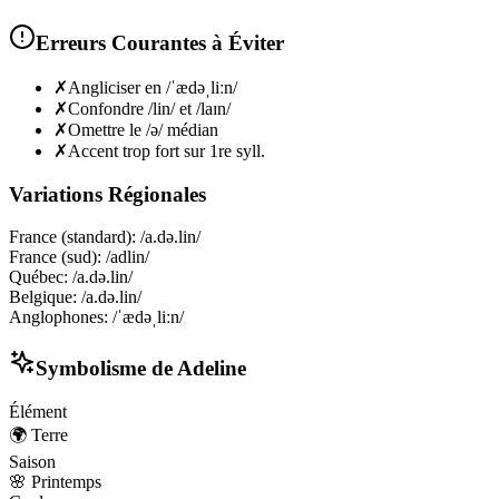
Erreurs Courantes à Éviter
✗
Angliciser en /ˈædəˌliːn/
✗
Confondre /lin/ et /laɪn/
✗
Omettre le /ə/ médian
✗
Accent trop fort sur 1re syll.
Variations Régionales
France (standard)
:
/a.də.lin/
France (sud)
:
/adlin/
Québec
:
/a.də.lin/
Belgique
:
/a.də.lin/
Anglophones
:
/ˈædəˌliːn/
Symbolisme de
Adeline
Élément
🌍
Terre
Saison
🌸
Printemps