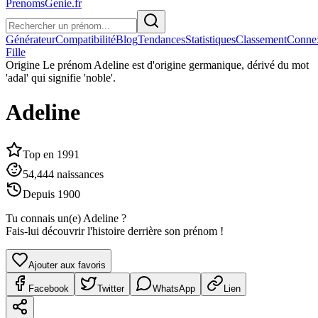
PrenomsGenie.fr
Générateur
Compatibilité
Blog
Tendances
Statistiques
Classement
Conne
Fille
Origine
Le prénom Adeline est d'origine germanique, dérivé du mot
'adal' qui signifie 'noble'.
Adeline
Top en
1991
54,444
naissances
Depuis
1900
Tu connais un(e)
Adeline
?
Fais-lui découvrir l'histoire derrière son prénom !
Ajouter aux favoris
Facebook
Twitter
WhatsApp
Lien