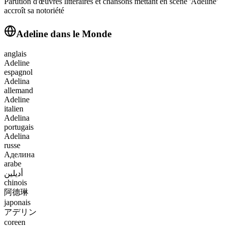
Parution d'œuvres littéraires et chansons mettant en scène 'Adeline'
accroît sa notoriété
Adeline
dans le Monde
anglais
Adeline
espagnol
Adelina
allemand
Adeline
italien
Adelina
portugais
Adelina
russe
Аделина
arabe
أديلين
chinois
阿德琳
japonais
アデリン
coreen