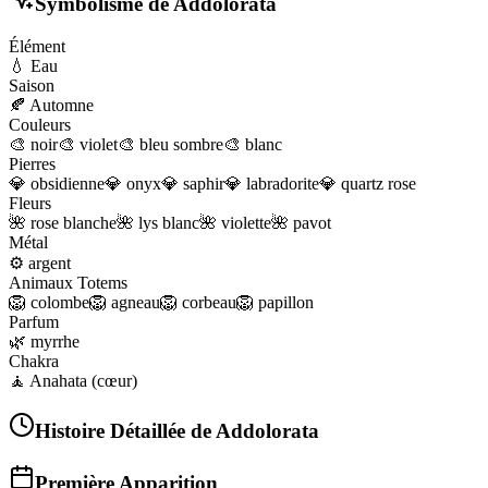
Symbolisme de
Addolorata
Élément
💧
Eau
Saison
🍂
Automne
Couleurs
🎨
noir
🎨
violet
🎨
bleu sombre
🎨
blanc
Pierres
💎
obsidienne
💎
onyx
💎
saphir
💎
labradorite
💎
quartz rose
Fleurs
🌺
rose blanche
🌺
lys blanc
🌺
violette
🌺
pavot
Métal
⚙️
argent
Animaux Totems
🦁
colombe
🦁
agneau
🦁
corbeau
🦁
papillon
Parfum
🌿
myrrhe
Chakra
🧘
Anahata (cœur)
Histoire Détaillée de
Addolorata
Première Apparition