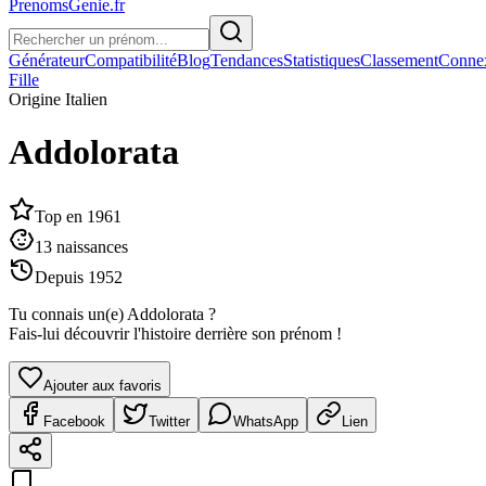
PrenomsGenie.fr
Générateur
Compatibilité
Blog
Tendances
Statistiques
Classement
Conne
Fille
Origine
Italien
Addolorata
Top en
1961
13
naissances
Depuis
1952
Tu connais un(e)
Addolorata
?
Fais-lui découvrir l'histoire derrière son prénom !
Ajouter aux favoris
Facebook
Twitter
WhatsApp
Lien