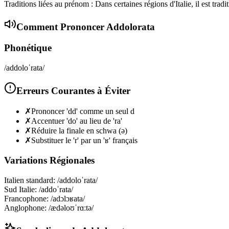
Traditions liées au prénom : Dans certaines régions d'Italie, il est trad
Comment Prononcer
Addolorata
Phonétique
/addoloˈrata/
Erreurs Courantes à Éviter
✗
Prononcer 'dd' comme un seul d
✗
Accentuer 'do' au lieu de 'ra'
✗
Réduire la finale en schwa (ə)
✗
Substituer le 'r' par un 'ʁ' français
Variations Régionales
Italien standard
:
/addoloˈrata/
Sud Italie
:
/addoˈrata/
Francophone
:
/adɔlɔʁata/
Anglophone
:
/ædəloʊˈrɑːtə/