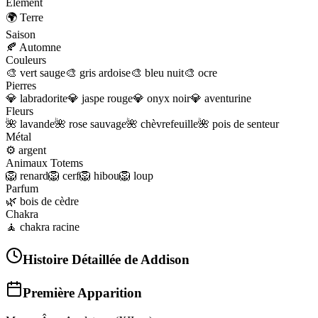
Élément
🌍
Terre
Saison
🍂
Automne
Couleurs
🎨
vert sauge
🎨
gris ardoise
🎨
bleu nuit
🎨
ocre
Pierres
💎
labradorite
💎
jaspe rouge
💎
onyx noir
💎
aventurine
Fleurs
🌺
lavande
🌺
rose sauvage
🌺
chèvrefeuille
🌺
pois de senteur
Métal
⚙️
argent
Animaux Totems
🦁
renard
🦁
cerf
🦁
hibou
🦁
loup
Parfum
🌿
bois de cèdre
Chakra
🧘
chakra racine
Histoire Détaillée de
Addison
Première Apparition