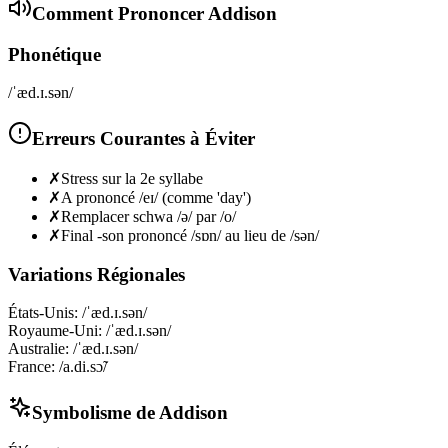
Comment Prononcer
Addison
Phonétique
/ˈæd.ɪ.sən/
Erreurs Courantes à Éviter
✗
Stress sur la 2e syllabe
✗
A prononcé /eɪ/ (comme 'day')
✗
Remplacer schwa /ə/ par /o/
✗
Final -son prononcé /sɒn/ au lieu de /sən/
Variations Régionales
États-Unis
:
/ˈæd.ɪ.sən/
Royaume-Uni
:
/ˈæd.ɪ.sən/
Australie
:
/ˈæd.ɪ.sən/
France
:
/a.di.sɔ̃/
Symbolisme de
Addison