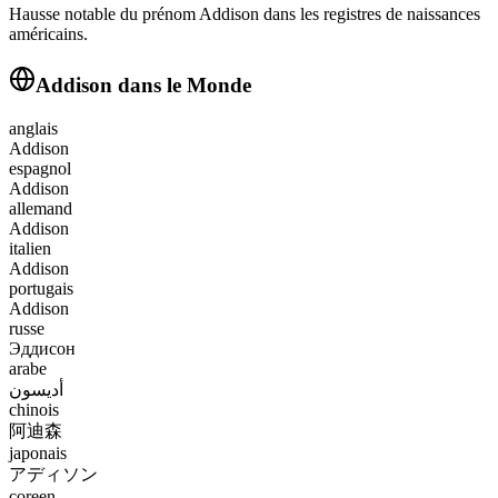
Hausse notable du prénom Addison dans les registres de naissances
américains.
Addison
dans le Monde
anglais
Addison
espagnol
Addison
allemand
Addison
italien
Addison
portugais
Addison
russe
Эддисон
arabe
أديسون
chinois
阿迪森
japonais
アディソン
coreen