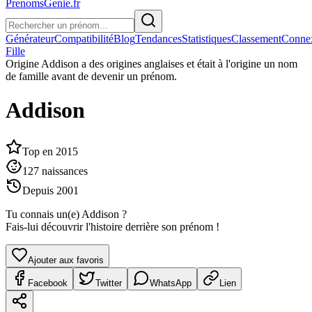
PrenomsGenie.fr
Générateur
Compatibilité
Blog
Tendances
Statistiques
Classement
Conne
Fille
Origine
Addison a des origines anglaises et était à l'origine un nom
de famille avant de devenir un prénom.
Addison
Top en
2015
127
naissances
Depuis
2001
Tu connais un(e)
Addison
?
Fais-lui découvrir l'histoire derrière son prénom !
Ajouter aux favoris
Facebook
Twitter
WhatsApp
Lien