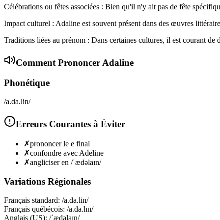
Célébrations ou fêtes associées : Bien qu'il n'y ait pas de fête spécif
Impact culturel : Adaline est souvent présent dans des œuvres littéraire
Traditions liées au prénom : Dans certaines cultures, il est courant d
Comment Prononcer
Adaline
Phonétique
/a.da.lin/
Erreurs Courantes à Éviter
✗
prononcer le e final
✗
confondre avec Adeline
✗
angliciser en /ˈædəlaɪn/
Variations Régionales
Français standard
:
/a.da.lin/
Français québécois
:
/a.da.lɪn/
Anglais (US)
:
/ˈædəlaɪn/