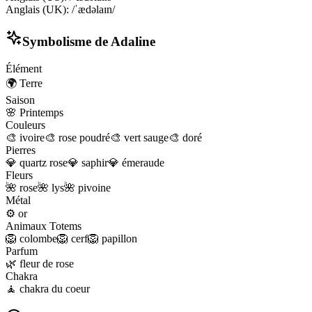
Anglais (UK)
:
/ˈædəlaɪn/
Symbolisme de
Adaline
Élément
🌍
Terre
Saison
🌸
Printemps
Couleurs
🎨
ivoire
🎨
rose poudré
🎨
vert sauge
🎨
doré
Pierres
💎
quartz rose
💎
saphir
💎
émeraude
Fleurs
🌺
rose
🌺
lys
🌺
pivoine
Métal
⚙️
or
Animaux Totems
🦁
colombe
🦁
cerf
🦁
papillon
Parfum
🌿
fleur de rose
Chakra
🧘
chakra du coeur