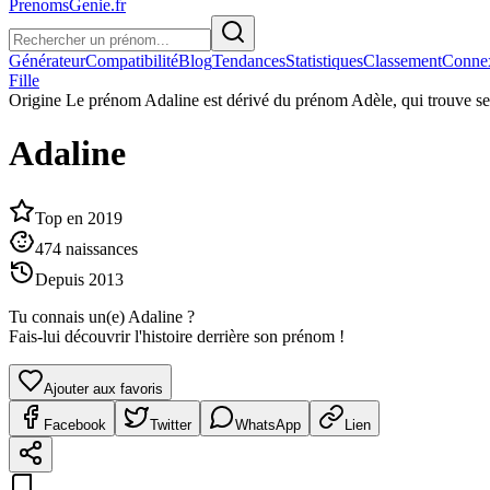
PrenomsGenie.fr
Générateur
Compatibilité
Blog
Tendances
Statistiques
Classement
Conne
Fille
Origine
Le prénom Adaline est dérivé du prénom Adèle, qui trouve ses 
Adaline
Top en
2019
474
naissances
Depuis
2013
Tu connais un(e)
Adaline
?
Fais-lui découvrir l'histoire derrière son prénom !
Ajouter aux favoris
Facebook
Twitter
WhatsApp
Lien