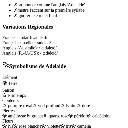
✗
prononcer comme l'anglais 'Adelaide'
✗
mettre l'accent sur la première syllabe
✗
ignorer le e muet final
Variations Régionales
France standard
:
/adəlɛd/
Français canadien
:
/adɛlɛd/
Anglais (Australie)
:
/ˈædəleɪd/
Anglais (R.-U./US)
:
/ˈædəleɪd/
Symbolisme de
Adélaide
Élément
🌍
Terre
Saison
🌸
Printemps
Couleurs
🎨
pourpre royal
🎨
vert profond
🎨
ivoire
🎨
doré
Pierres
💎
améthyste
💎
grenat
💎
quartz rose
💎
péridot
💎
calcédoine
Fleurs
🌺
lys
🌺
rose blanche
🌺
violette
🌺
iris
🌺
camélia