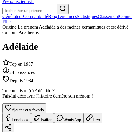
PrenomsGenie.fr
Générateur
Compatibilité
Blog
Tendances
Statistiques
Classement
Conne
Fille
Origine
Le prénom Adélaide a des racines germaniques et est dérivé
du nom 'Adalheidis'.
Adélaide
Top en
1987
24
naissances
Depuis
1984
Tu connais un(e)
Adélaide
?
Fais-lui découvrir l'histoire derrière son prénom !
Ajouter aux favoris
Facebook
Twitter
WhatsApp
Lien