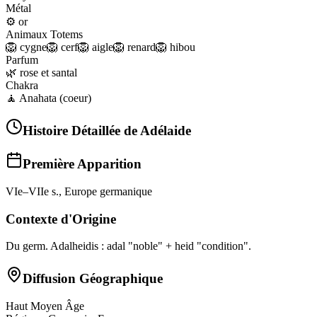
Métal
⚙️
or
Animaux Totems
🦁
cygne
🦁
cerf
🦁
aigle
🦁
renard
🦁
hibou
Parfum
🌿
rose et santal
Chakra
🧘
Anahata (coeur)
Histoire Détaillée de
Adélaide
Première Apparition
VIe–VIIe s., Europe germanique
Contexte d'Origine
Du germ. Adalheidis : adal "noble" + heid "condition".
Diffusion Géographique
Haut Moyen Âge