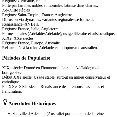
Régions:
Germanie, France
Porté par familles nobles et moniales; latinisé dans chartes.
Xe–XIIIe siècles
Régions:
Saint-Empire, France, Angleterre
Diffusion via dynasties; variantes régionales se forment.
Renaissance–XVIIe s.
Régions:
France, Italie, Angleterre
Formes locales (Adelaide/Adélaïde); usage littéraire et aristocratique.
XIXe–XXe siècles
Régions:
France, Europe, Australie
Relance liée à la reine Adélaïde et au toponyme australien.
Périodes de Popularité
XIXe siècle
:
Donné en l'honneur de la reine Adélaïde; mode
bourgeoise.
Début XXe siècle
:
Usage stable, surtout en milieu conservateur et
catholique.
Fin XXe–XXIe siècle
:
Renaissance des prénoms classiques et
francisation.
Anecdotes Historiques
•
La ville d'Adelaide (Australie) porte le nom de la reine