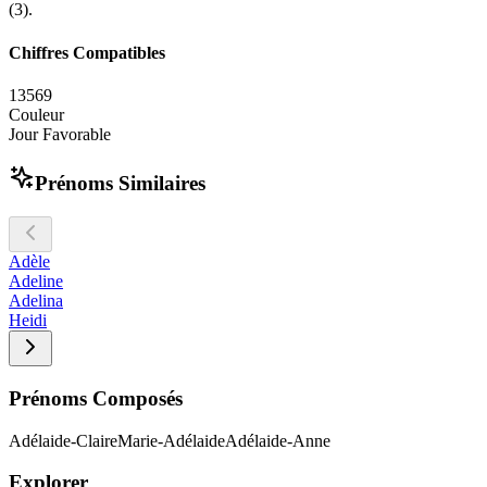
(3).
Chiffres Compatibles
1
3
5
6
9
Couleur
Jour Favorable
Prénoms Similaires
Adèle
Adeline
Adelina
Heidi
Prénoms Composés
Adélaide-Claire
Marie-Adélaide
Adélaide-Anne
Explorer