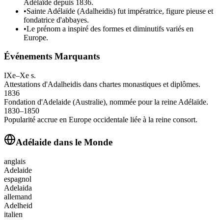
Adélaïde depuis 1836.
•
Sainte Adélaïde (Adalheidis) fut impératrice, figure pieuse et
fondatrice d'abbayes.
•
Le prénom a inspiré des formes et diminutifs variés en
Europe.
Événements Marquants
IXe–Xe s.
Attestations d'Adalheidis dans chartes monastiques et diplômes.
1836
Fondation d'Adelaide (Australie), nommée pour la reine Adélaïde.
1830–1850
Popularité accrue en Europe occidentale liée à la reine consort.
Adélaide
dans le Monde
anglais
Adelaide
espagnol
Adelaida
allemand
Adelheid
italien