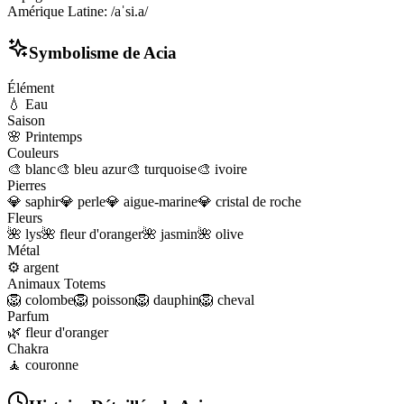
Amérique Latine
:
/aˈsi.a/
Symbolisme de
Acia
Élément
💧
Eau
Saison
🌸
Printemps
Couleurs
🎨
blanc
🎨
bleu azur
🎨
turquoise
🎨
ivoire
Pierres
💎
saphir
💎
perle
💎
aigue-marine
💎
cristal de roche
Fleurs
🌺
lys
🌺
fleur d'oranger
🌺
jasmin
🌺
olive
Métal
⚙️
argent
Animaux Totems
🦁
colombe
🦁
poisson
🦁
dauphin
🦁
cheval
Parfum
🌿
fleur d'oranger
Chakra
🧘
couronne