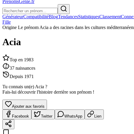
PrenomsGenie.fr
Générateur
Compatibilité
Blog
Tendances
Statistiques
Classement
Conne
Fille
Origine
Le prénom Acia a des racines dans les cultures méditerranéennes
Acia
Top en
1983
37
naissances
Depuis
1971
Tu connais un(e)
Acia
?
Fais-lui découvrir l'histoire derrière son prénom !
Ajouter aux favoris
Facebook
Twitter
WhatsApp
Lien