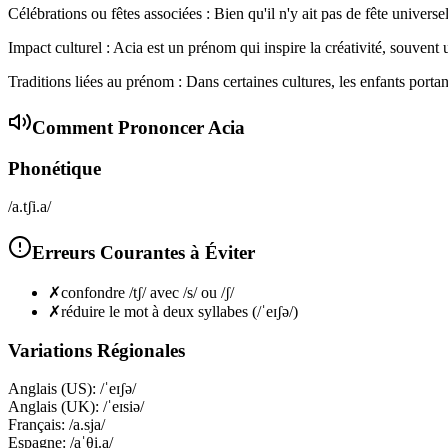
Célébrations ou fêtes associées : Bien qu'il n'y ait pas de fête univer
Impact culturel : Acia est un prénom qui inspire la créativité, souvent ut
Traditions liées au prénom : Dans certaines cultures, les enfants port
Comment Prononcer
Acia
Phonétique
/a.tʃi.a/
Erreurs Courantes à Éviter
✗
confondre /tʃ/ avec /s/ ou /ʃ/
✗
réduire le mot à deux syllabes (/ˈeɪʃə/)
Variations Régionales
Anglais (US)
:
/ˈeɪʃə/
Anglais (UK)
:
/ˈeɪsiə/
Français
:
/a.sja/
Espagne
:
/aˈθi.a/