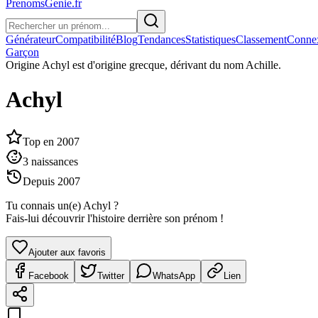
PrenomsGenie.fr
Générateur
Compatibilité
Blog
Tendances
Statistiques
Classement
Conne
Garçon
Origine
Achyl est d'origine grecque, dérivant du nom Achille.
Achyl
Top en
2007
3
naissances
Depuis
2007
Tu connais un(e)
Achyl
?
Fais-lui découvrir l'histoire derrière son prénom !
Ajouter aux favoris
Facebook
Twitter
WhatsApp
Lien