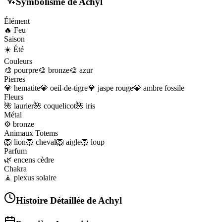
Symbolisme de
Achyl
Élément
🔥
Feu
Saison
☀️
Été
Couleurs
🎨
pourpre
🎨
bronze
🎨
azur
Pierres
💎
hematite
💎
oeil-de-tigre
💎
jaspe rouge
💎
ambre fossile
Fleurs
🌺
laurier
🌺
coquelicot
🌺
iris
Métal
⚙️
bronze
Animaux Totems
🦁
lion
🦁
cheval
🦁
aigle
🦁
loup
Parfum
🌿
encens cèdre
Chakra
🧘
plexus solaire
Histoire Détaillée de
Achyl