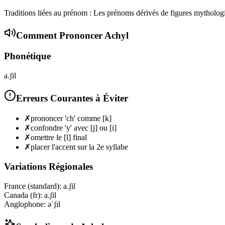
Traditions liées au prénom : Les prénoms dérivés de figures mytholog
Comment Prononcer
Achyl
Phonétique
a.ʃil
Erreurs Courantes à Éviter
✗
prononcer 'ch' comme [k]
✗
confondre 'y' avec [j] ou [i]
✗
omettre le [l] final
✗
placer l'accent sur la 2e syllabe
Variations Régionales
France (standard)
:
a.ʃil
Canada (fr)
:
a.ʃil
Anglophone
:
əˈʃɪl