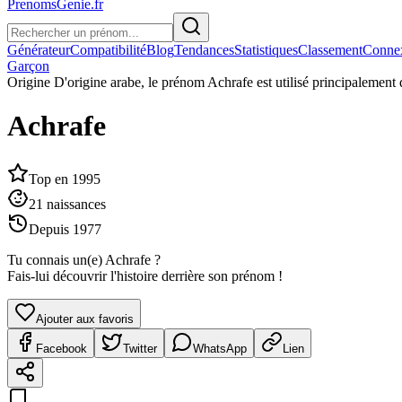
PrenomsGenie.fr
Générateur
Compatibilité
Blog
Tendances
Statistiques
Classement
Conne
Garçon
Origine
D'origine arabe, le prénom Achrafe est utilisé principalement
Achrafe
Top en
1995
21
naissances
Depuis
1977
Tu connais un(e)
Achrafe
?
Fais-lui découvrir l'histoire derrière son prénom !
Ajouter aux favoris
Facebook
Twitter
WhatsApp
Lien