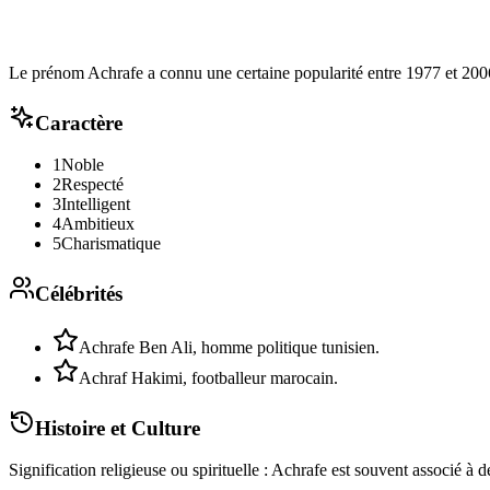
Le prénom Achrafe a connu une certaine popularité entre 1977 et 2006
Caractère
1
Noble
2
Respecté
3
Intelligent
4
Ambitieux
5
Charismatique
Célébrités
Achrafe Ben Ali, homme politique tunisien.
Achraf Hakimi, footballeur marocain.
Histoire et Culture
Signification religieuse ou spirituelle : Achrafe est souvent associé à 