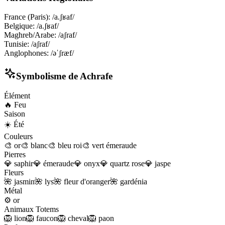
France (Paris)
:
/a.ʃʁaf/
Belgique
:
/a.ʃʁaf/
Maghreb/Arabe
:
/aʃraf/
Tunisie
:
/aʃraf/
Anglophones
:
/əˈʃræf/
Symbolisme de
Achrafe
Élément
🔥
Feu
Saison
☀️
Été
Couleurs
🎨
or
🎨
blanc
🎨
bleu roi
🎨
vert émeraude
Pierres
💎
saphir
💎
émeraude
💎
onyx
💎
quartz rose
💎
jaspe
Fleurs
🌺
jasmin
🌺
lys
🌺
fleur d'oranger
🌺
gardénia
Métal
⚙️
or
Animaux Totems
🦁
lion
🦁
faucon
🦁
cheval
🦁
paon