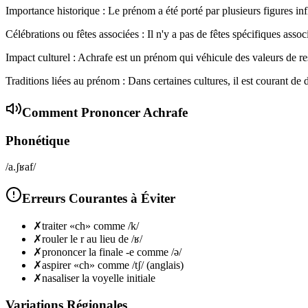
Importance historique : Le prénom a été porté par plusieurs figures influ
Célébrations ou fêtes associées : Il n'y a pas de fêtes spécifiques as
Impact culturel : Achrafe est un prénom qui véhicule des valeurs de res
Traditions liées au prénom : Dans certaines cultures, il est courant de
Comment Prononcer
Achrafe
Phonétique
/a.ʃʁaf/
Erreurs Courantes à Éviter
✗
traiter «ch» comme /k/
✗
rouler le r au lieu de /ʁ/
✗
prononcer la finale -e comme /ə/
✗
aspirer «ch» comme /tʃ/ (anglais)
✗
nasaliser la voyelle initiale
Variations Régionales