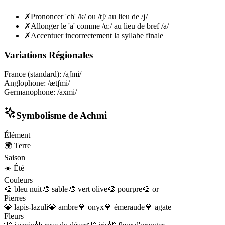
✗
Prononcer 'ch' /k/ ou /tʃ/ au lieu de /ʃ/
✗
Allonger le 'a' comme /ɑː/ au lieu de bref /a/
✗
Accentuer incorrectement la syllabe finale
Variations Régionales
France (standard)
:
/aʃmi/
Anglophone
:
/ætʃmi/
Germanophone
:
/axmi/
Symbolisme de
Achmi
Élément
🌍
Terre
Saison
☀️
Été
Couleurs
🎨
bleu nuit
🎨
sable
🎨
vert olive
🎨
pourpre
🎨
or
Pierres
💎
lapis-lazuli
💎
ambre
💎
onyx
💎
émeraude
💎
agate
Fleurs