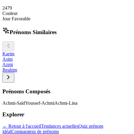
2
4
7
9
Couleur
Jour Favorable
Prénoms Similaires
Karim
Asim
Azmi
Ibrahim
Prénoms Composés
Achmi-Saïd
Youssef-Achmi
Achmi-Lina
Explorer
← Retour à l'accueil
Tendances actuelles
Quiz prénom
idéal
Comparateur de prénoms