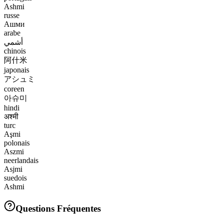
Ashmi
russe
Ашми
arabe
أشمي
chinois
阿什米
japonais
アシュミ
coreen
아슈미
hindi
अश्मी
turc
Aşmi
polonais
Aszmi
neerlandais
Asjmi
suedois
Ashmi
Questions Fréquentes