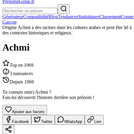
PrenomsGenie.fr
Générateur
Compatibilité
Blog
Tendances
Statistiques
Classement
Conne
Garçon
Origine
Achmi a des racines dans les cultures arabes et peut être lié à
des contextes historiques et religieux.
Achmi
Top en
1969
3
naissances
Depuis
1969
Tu connais un(e)
Achmi
?
Fais-lui découvrir l'histoire derrière son prénom !
Ajouter aux favoris
Facebook
Twitter
WhatsApp
Lien