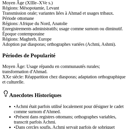
Moyen Âge (XIIIe–XVe s.)
Régions:
Mésopotamie, Levant
Transmission orale; variantes liées à Ahmad et usages tribaux.
Période ottomane
Régions:
Afrique du Nord, Anatolie
Enregistrements administratifs; usage comme surnom ou diminutif.
Époque contemporaine
Régions:
Maghreb, Europe
Adoption par diasporas; orthographes variées (Achmi, Ashmi).
Périodes de Popularité
Moyen Âge
:
Usage répandu en communautés rurales;
transformation d'Ahmad.
XXe siècle
:
Réapparition chez diasporas; adaptation orthographique
et culturelle.
Anecdotes Historiques
•
Achmi était parfois utilisé localement pour désigner le cadet
comme surnom d'Ahmed.
•
Présent dans registres ottomans; orthographes variables,
transcrit parfois Achmi.
•
Dans cercles soufis, Achmi servait parfois de sobriquet