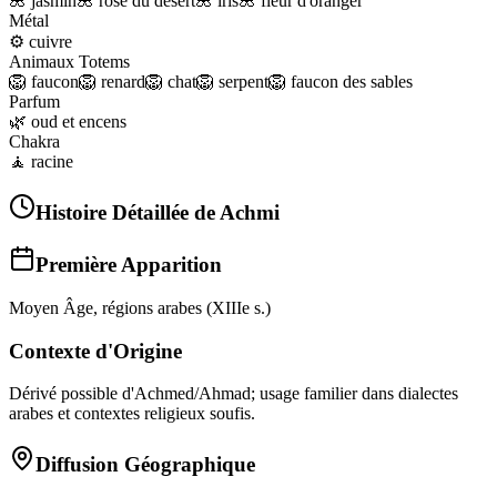
🌺
jasmin
🌺
rose du désert
🌺
iris
🌺
fleur d'oranger
Métal
⚙️
cuivre
Animaux Totems
🦁
faucon
🦁
renard
🦁
chat
🦁
serpent
🦁
faucon des sables
Parfum
🌿
oud et encens
Chakra
🧘
racine
Histoire Détaillée de
Achmi
Première Apparition
Moyen Âge, régions arabes (XIIIe s.)
Contexte d'Origine
Dérivé possible d'Achmed/Ahmad; usage familier dans dialectes
arabes et contextes religieux soufis.
Diffusion Géographique