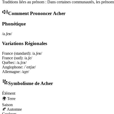
Traditions liées au prénom : Dans certaines communautés, les prénoms
Comment Prononcer
Acher
Phonétique
/a.ʃeʁ/
Variations Régionales
France (standard)
:
/a.ʃeʁ/
France (sud)
:
/a.ʃe/
Québec
:
/a.ʃɛʁ/
Anglophone
:
/ˈeɪtʃər/
Allemagne
:
/aχɐ/
Symbolisme de
Acher
Élément
🌍
Terre
Saison
🍂
Automne
Couleurs