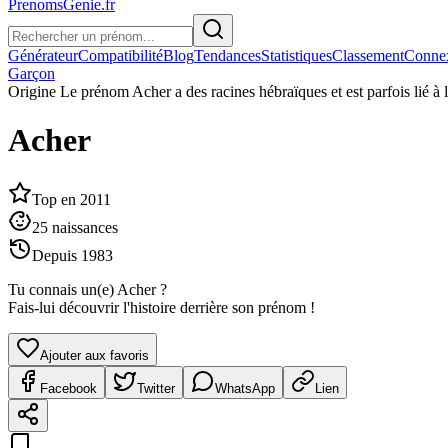
PrenomsGenie.fr
Générateur
Compatibilité
Blog
Tendances
Statistiques
Classement
Conne
Garçon
Origine
Le prénom Acher a des racines hébraïques et est parfois lié à la
Acher
Top en
2011
25
naissances
Depuis
1983
Tu connais un(e)
Acher
?
Fais-lui découvrir l'histoire derrière son prénom !
Ajouter aux favoris
Facebook
Twitter
WhatsApp
Lien