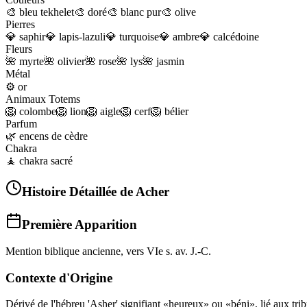
🎨
bleu tekhelet
🎨
doré
🎨
blanc pur
🎨
olive
Pierres
💎
saphir
💎
lapis-lazuli
💎
turquoise
💎
ambre
💎
calcédoine
Fleurs
🌺
myrte
🌺
olivier
🌺
rose
🌺
lys
🌺
jasmin
Métal
⚙️
or
Animaux Totems
🦁
colombe
🦁
lion
🦁
aigle
🦁
cerf
🦁
bélier
Parfum
🌿
encens de cèdre
Chakra
🧘
chakra sacré
Histoire Détaillée de
Acher
Première Apparition
Mention biblique ancienne, vers VIe s. av. J.-C.
Contexte d'Origine
Dérivé de l'hébreu 'Asher' signifiant «heureux» ou «béni», lié aux tribu