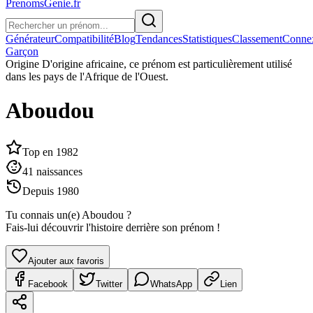
PrenomsGenie.fr
Générateur
Compatibilité
Blog
Tendances
Statistiques
Classement
Conne
Garçon
Origine
D'origine africaine, ce prénom est particulièrement utilisé
dans les pays de l'Afrique de l'Ouest.
Aboudou
Top en
1982
41
naissances
Depuis
1980
Tu connais un(e)
Aboudou
?
Fais-lui découvrir l'histoire derrière son prénom !
Ajouter aux favoris
Facebook
Twitter
WhatsApp
Lien