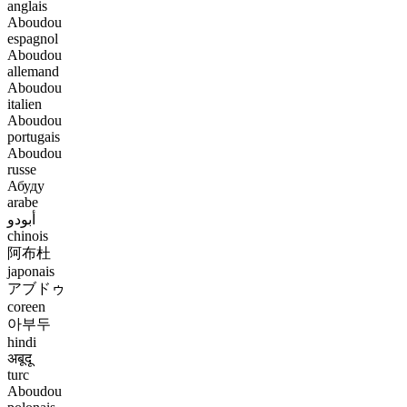
anglais
Aboudou
espagnol
Aboudou
allemand
Aboudou
italien
Aboudou
portugais
Aboudou
russe
Абуду
arabe
أبودو
chinois
阿布杜
japonais
アブドゥ
coreen
아부두
hindi
अबूदू
turc
Aboudou