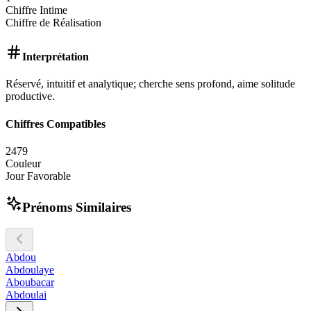
Chiffre Intime
Chiffre de Réalisation
Interprétation
Réservé, intuitif et analytique; cherche sens profond, aime solitude
productive.
Chiffres Compatibles
2
4
7
9
Couleur
Jour Favorable
Prénoms Similaires
Abdou
Abdoulaye
Aboubacar
Abdoulai