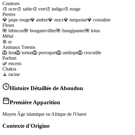
Couleurs
🎨
ocre
🎨
sable
🎨
vert
🎨
indigo
🎨
rouge
Pierres
💎
jaspe rouge
💎
ambre
💎
onyx
💎
turquoise
💎
cornaline
Fleurs
🌺
hibiscus
🌺
bougainvillier
🌺
frangipanier
🌺
lotus
Métal
⚙️
or
Animaux Totems
🦁
lion
🦁
tortue
🦁
perroquet
🦁
antilope
🦁
crocodile
Parfum
🌿
encens
Chakra
🧘
racine
Histoire Détaillée de
Aboudou
Première Apparition
Moyen Âge islamique en Afrique de l'Ouest
Contexte d'Origine