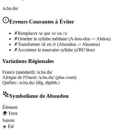
/a.bu.du/
Erreurs Courantes à Éviter
✗
Remplacer /u/ par /o/ ou /ɔ/
✗
Omettre la syllabe médiane (A-bou-dou -> Abdou)
✗
Transformer /d/ en /t/ (Aboudou -> Aboutou)
✗
Accentuer la mauvaise syllabe (a'BU'dou)
Variations Régionales
France (standard)
:
/a.bu.du/
Afrique de l'Ouest
:
/a.bu.du/ (plus court)
Québec
:
/a.bu.du/ (lég. diphth.)
Symbolisme de
Aboudou
Élément
🌍
Terre
Saison
☀️
Été