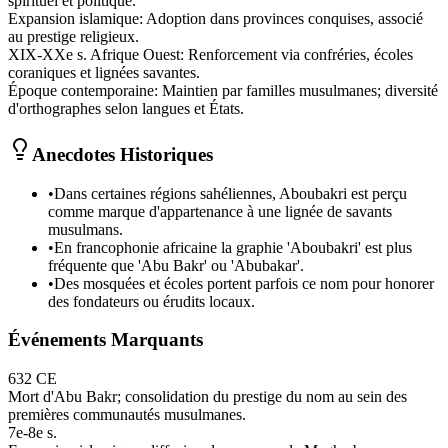
spirituel et politique.
Expansion islamique
:
Adoption dans provinces conquises, associé
au prestige religieux.
XIX-XXe s. Afrique Ouest
:
Renforcement via confréries, écoles
coraniques et lignées savantes.
Époque contemporaine
:
Maintien par familles musulmanes; diversité
d'orthographes selon langues et États.
Anecdotes Historiques
•
Dans certaines régions sahéliennes, Aboubakri est perçu
comme marque d'appartenance à une lignée de savants
musulmans.
•
En francophonie africaine la graphie 'Aboubakri' est plus
fréquente que 'Abu Bakr' ou 'Abubakar'.
•
Des mosquées et écoles portent parfois ce nom pour honorer
des fondateurs ou érudits locaux.
Événements Marquants
632 CE
Mort d'Abu Bakr; consolidation du prestige du nom au sein des
premières communautés musulmanes.
7e-8e s.