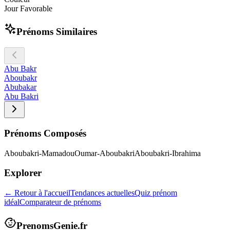
Jour Favorable
Prénoms Similaires
Abu Bakr
Aboubakr
Abubakar
Abu Bakri
Prénoms Composés
Aboubakri-Mamadou
Oumar-Aboubakri
Aboubakri-Ibrahima
Explorer
← Retour à l'accueil
Tendances actuelles
Quiz prénom
idéal
Comparateur de prénoms
PrenomsGenie.fr