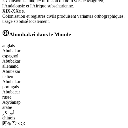
Expansion islamique: diffusion du nom vers le Maghreb,
l'Andalousie et l'Afrique subsaharienne.
XIX-XXe s.
Colonisation et registres civils produisent variantes orthographiques;
usage stabilisé localement.
Aboubakri
dans le Monde
anglais
Abubakar
espagnol
Abubakar
allemand
Abubakar
italien
Abubakar
portugais
Abubacar
russe
Абубакар
arabe
أبو بكر
chinois
阿布巴卡尔