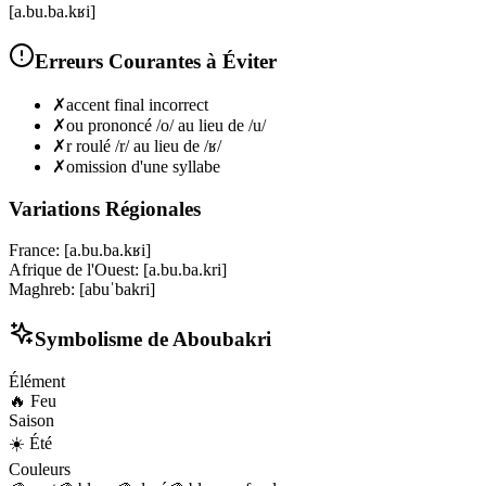
[a.bu.ba.kʁi]
Erreurs Courantes à Éviter
✗
accent final incorrect
✗
ou prononcé /o/ au lieu de /u/
✗
r roulé /r/ au lieu de /ʁ/
✗
omission d'une syllabe
Variations Régionales
France
:
[a.bu.ba.kʁi]
Afrique de l'Ouest
:
[a.bu.ba.kri]
Maghreb
:
[abuˈbakri]
Symbolisme de
Aboubakri
Élément
🔥
Feu
Saison
☀️
Été
Couleurs