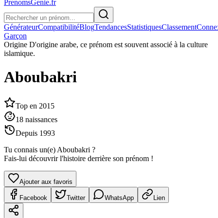
PrenomsGenie.fr
Générateur
Compatibilité
Blog
Tendances
Statistiques
Classement
Conne
Garçon
Origine
D'origine arabe, ce prénom est souvent associé à la culture
islamique.
Aboubakri
Top en
2015
18
naissances
Depuis
1993
Tu connais un(e)
Aboubakri
?
Fais-lui découvrir l'histoire derrière son prénom !
Ajouter aux favoris
Facebook
Twitter
WhatsApp
Lien