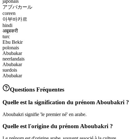
japonais
アブバカール
coreen
아부바카르
hindi
अबूबकरी
turc
Ebu Bekir
polonais
Abubakar
neerlandais
Abubakar
suedois
Abubakar
Questions Fréquentes
Quelle est la signification du prénom Aboubakri ?
Aboubakri signifie 'le premier né' en arabe.
Quelle est l'origine du prénom Aboubakri ?
Le prénom est d'origine arabe, souvent associé à la culture