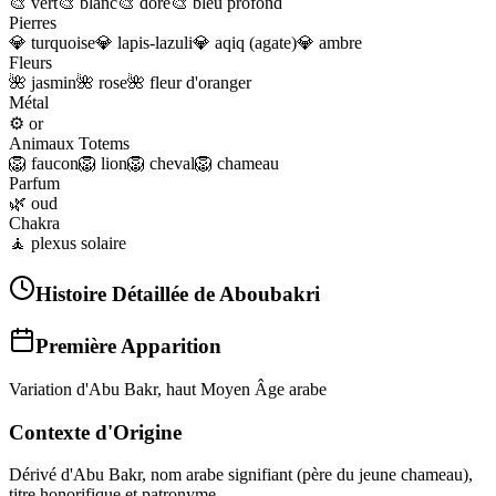
🎨
vert
🎨
blanc
🎨
doré
🎨
bleu profond
Pierres
💎
turquoise
💎
lapis-lazuli
💎
aqiq (agate)
💎
ambre
Fleurs
🌺
jasmin
🌺
rose
🌺
fleur d'oranger
Métal
⚙️
or
Animaux Totems
🦁
faucon
🦁
lion
🦁
cheval
🦁
chameau
Parfum
🌿
oud
Chakra
🧘
plexus solaire
Histoire Détaillée de
Aboubakri
Première Apparition
Variation d'Abu Bakr, haut Moyen Âge arabe
Contexte d'Origine
Dérivé d'Abu Bakr, nom arabe signifiant (père du jeune chameau),
titre honorifique et patronyme.