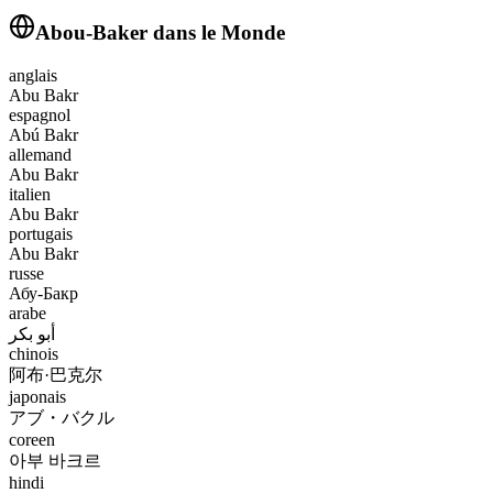
Abou-Baker
dans le Monde
anglais
Abu Bakr
espagnol
Abú Bakr
allemand
Abu Bakr
italien
Abu Bakr
portugais
Abu Bakr
russe
Абу-Бакр
arabe
أبو بكر
chinois
阿布·巴克尔
japonais
アブ・バクル
coreen
아부 바크르
hindi