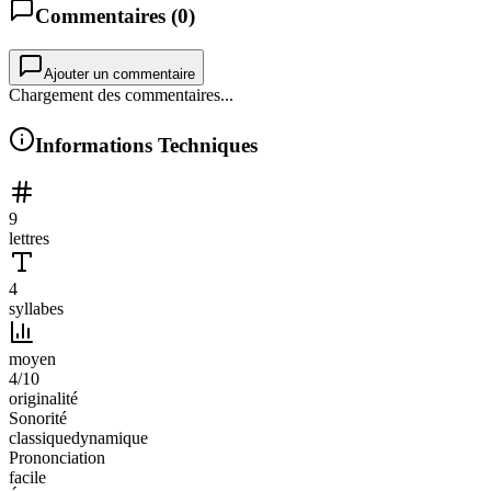
Commentaires (
0
)
Ajouter un commentaire
Chargement des commentaires...
Informations Techniques
9
lettres
4
syllabes
moyen
4
/10
originalité
Sonorité
classique
dynamique
Prononciation
facile