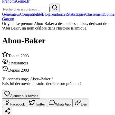
PrenomsGenie.fr
Générateur
Compatibilité
Blog
Tendances
Statistiques
Classement
Conne
Garçon
Origine
Le prénom Abou-Baker a des racines arabes, dérivant de
'Abu Bakr', un nom célèbre dans l'histoire islamique.
Abou-Baker
Top en
2003
3
naissances
Depuis
2003
Tu connais un(e)
Abou-Baker
?
Fais-lui découvrir l'histoire derrière son prénom !
Ajouter aux favoris
Facebook
Twitter
WhatsApp
Lien