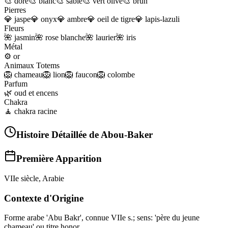
🎨
doré
🎨
blanc
🎨
sable
🎨
vert olive
🎨
brun
Pierres
💎
jaspe
💎
onyx
💎
ambre
💎
oeil de tigre
💎
lapis-lazuli
Fleurs
🌺
jasmin
🌺
rose blanche
🌺
laurier
🌺
iris
Métal
⚙️
or
Animaux Totems
🦁
chameau
🦁
lion
🦁
faucon
🦁
colombe
Parfum
🌿
oud et encens
Chakra
🧘
chakra racine
Histoire Détaillée de
Abou-Baker
Première Apparition
VIIe siècle, Arabie
Contexte d'Origine
Forme arabe 'Abu Bakr', connue VIIe s.; sens: 'père du jeune
chameau' ou titre honor.