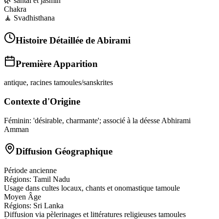
🌿
santal et jasmin
Chakra
🧘
Svadhisthana
Histoire Détaillée de
Abirami
Première Apparition
antique, racines tamoules/sanskrites
Contexte d'Origine
Féminin: 'désirable, charmante'; associé à la déesse Abhirami
Amman
Diffusion Géographique
Période ancienne
Régions:
Tamil Nadu
Usage dans cultes locaux, chants et onomastique tamoule
Moyen Âge
Régions:
Sri Lanka
Diffusion via pèlerinages et littératures religieuses tamoules