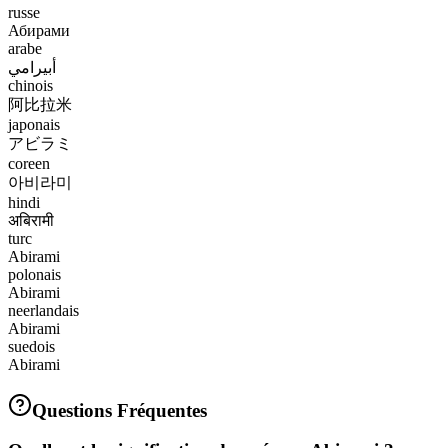
russe
Абирами
arabe
أبيرامي
chinois
阿比拉米
japonais
アビラミ
coreen
아비라미
hindi
अबिरामी
turc
Abirami
polonais
Abirami
neerlandais
Abirami
suedois
Abirami
Questions Fréquentes