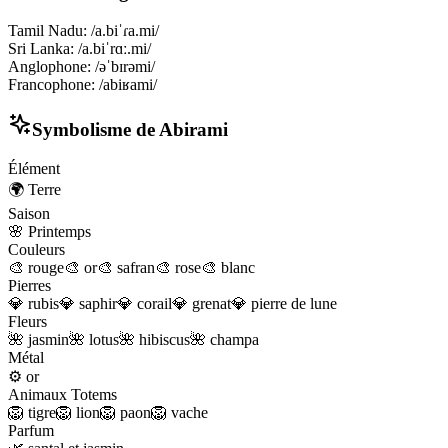
Tamil Nadu
:
/a.biˈɾa.mi/
Sri Lanka
:
/a.biˈrɑː.mi/
Anglophone
:
/əˈbɪrəmi/
Francophone
:
/abiʁami/
Symbolisme de
Abirami
Élément
🌍
Terre
Saison
🌸
Printemps
Couleurs
🎨
rouge
🎨
or
🎨
safran
🎨
rose
🎨
blanc
Pierres
💎
rubis
💎
saphir
💎
corail
💎
grenat
💎
pierre de lune
Fleurs
🌺
jasmin
🌺
lotus
🌺
hibiscus
🌺
champa
Métal
⚙️
or
Animaux Totems
🦁
tigre
🦁
lion
🦁
paon
🦁
vache
Parfum