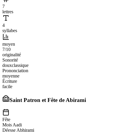
7
lettres
4
syllabes
moyen
7
/10
originalité
Sonorité
doux
classique
Prononciation
moyenne
Écriture
facile
Saint Patron et Fête de
Abirami
Fête
Mois Aadi
Déesse Abhirami