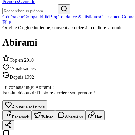
PrenomsGenie.fr
Générateur
Compatibilité
Blog
Tendances
Statistiques
Classement
Conne
Fille
Origine
Origine indienne, souvent associée à la culture tamoule.
Abirami
Top en
2010
13
naissances
Depuis
1992
Tu connais un(e)
Abirami
?
Fais-lui découvrir l'histoire derrière son prénom !
Ajouter aux favoris
Facebook
Twitter
WhatsApp
Lien