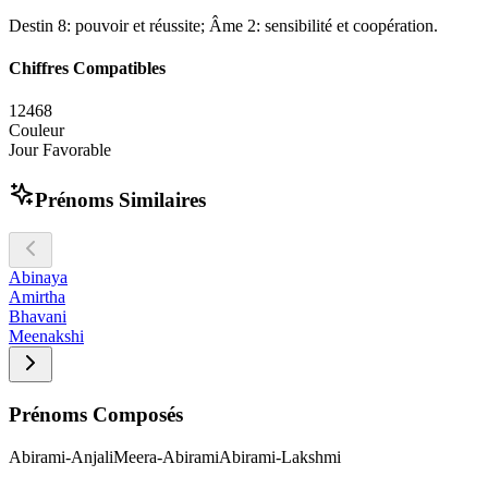
Destin 8: pouvoir et réussite; Âme 2: sensibilité et coopération.
Chiffres Compatibles
1
2
4
6
8
Couleur
Jour Favorable
Prénoms Similaires
Abinaya
Amirtha
Bhavani
Meenakshi
Prénoms Composés
Abirami-Anjali
Meera-Abirami
Abirami-Lakshmi