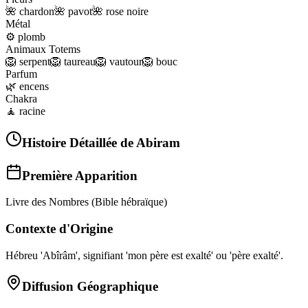
🌺
chardon
🌺
pavot
🌺
rose noire
Métal
⚙️
plomb
Animaux Totems
🦁
serpent
🦁
taureau
🦁
vautour
🦁
bouc
Parfum
🌿
encens
Chakra
🧘
racine
Histoire Détaillée de
Abiram
Première Apparition
Livre des Nombres (Bible hébraïque)
Contexte d'Origine
Hébreu 'Abîrâm', signifiant 'mon père est exalté' ou 'père exalté'.
Diffusion Géographique