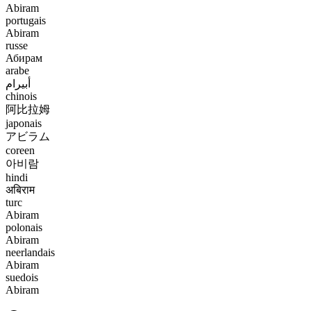
Abiram
portugais
Abiram
russe
Абирам
arabe
أبيرام
chinois
阿比拉姆
japonais
アビラム
coreen
아비람
hindi
अबिराम
turc
Abiram
polonais
Abiram
neerlandais
Abiram
suedois
Abiram