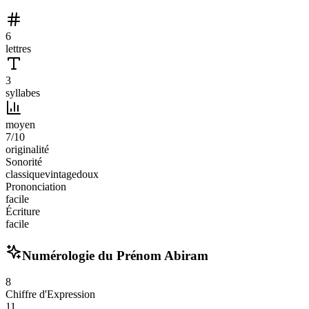
6
lettres
3
syllabes
moyen
7
/10
originalité
Sonorité
classique
vintage
doux
Prononciation
facile
Écriture
facile
Numérologie du Prénom
Abiram
8
Chiffre d'Expression
11