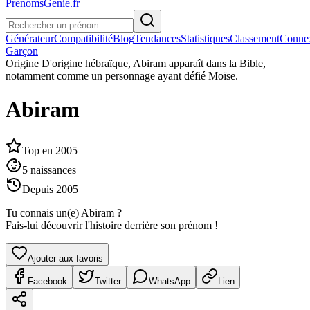
PrenomsGenie.fr
Générateur
Compatibilité
Blog
Tendances
Statistiques
Classement
Conne
Garçon
Origine
D'origine hébraïque, Abiram apparaît dans la Bible,
notamment comme un personnage ayant défié Moïse.
Abiram
Top en
2005
5
naissances
Depuis
2005
Tu connais un(e)
Abiram
?
Fais-lui découvrir l'histoire derrière son prénom !
Ajouter aux favoris
Facebook
Twitter
WhatsApp
Lien