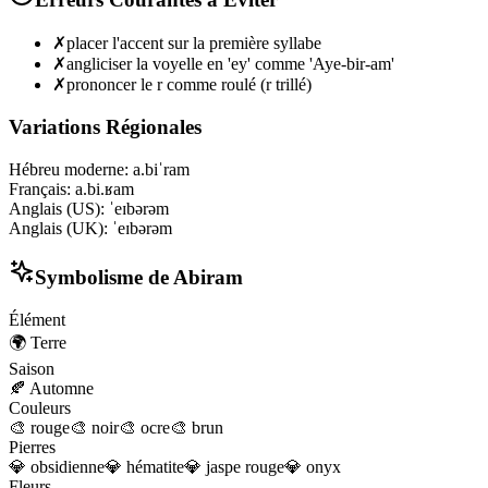
✗
placer l'accent sur la première syllabe
✗
angliciser la voyelle en 'ey' comme 'Aye-bir-am'
✗
prononcer le r comme roulé (r trillé)
Variations Régionales
Hébreu moderne
:
a.biˈram
Français
:
a.bi.ʁam
Anglais (US)
:
ˈeɪbərəm
Anglais (UK)
:
ˈeɪbərəm
Symbolisme de
Abiram
Élément
🌍
Terre
Saison
🍂
Automne
Couleurs
🎨
rouge
🎨
noir
🎨
ocre
🎨
brun
Pierres
💎
obsidienne
💎
hématite
💎
jaspe rouge
💎
onyx
Fleurs