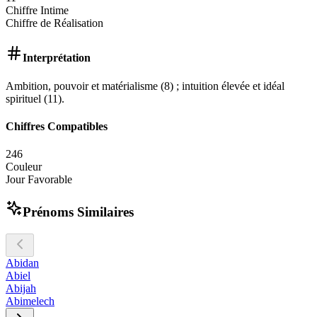
Chiffre Intime
Chiffre de Réalisation
Interprétation
Ambition, pouvoir et matérialisme (8) ; intuition élevée et idéal
spirituel (11).
Chiffres Compatibles
2
4
6
Couleur
Jour Favorable
Prénoms Similaires
Abidan
Abiel
Abijah
Abimelech