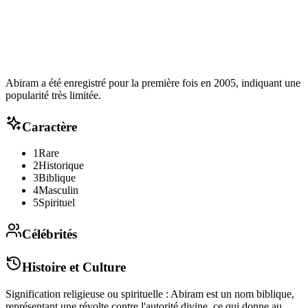
Abiram a été enregistré pour la première fois en 2005, indiquant une
popularité très limitée.
Caractère
1
Rare
2
Historique
3
Biblique
4
Masculin
5
Spirituel
Célébrités
Histoire et Culture
Signification religieuse ou spirituelle : Abiram est un nom biblique,
représentant une révolte contre l'autorité divine, ce qui donne au