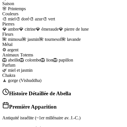
Saison
🌸
Printemps
Couleurs
🎨
miel
🎨
doré
🎨
azur
🎨
vert
Pierres
💎
ambre
💎
citrine
💎
émeraude
💎
pierre de lune
Fleurs
🌺
mimosa
🌺
jasmin
🌺
tournesol
🌺
lavande
Métal
⚙️
argent
Animaux Totems
🦁
abeille
🦁
colombe
🦁
lion
🦁
papillon
Parfum
🌿
miel et jasmin
Chakra
🧘
gorge (Vishuddha)
Histoire Détaillée de
Abella
Première Apparition
Antiquité israélite (~1er millénaire av. J.-C.)