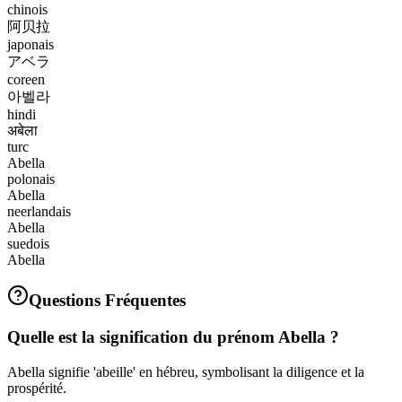
chinois
阿贝拉
japonais
アベラ
coreen
아벨라
hindi
अबेला
turc
Abella
polonais
Abella
neerlandais
Abella
suedois
Abella
Questions Fréquentes
Quelle est la signification du prénom Abella ?
Abella signifie 'abeille' en hébreu, symbolisant la diligence et la
prospérité.