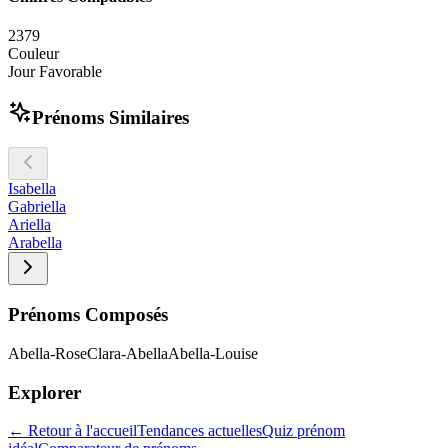
2
3
7
9
Couleur
Jour Favorable
Prénoms Similaires
Isabella
Gabriella
Ariella
Arabella
Prénoms Composés
Abella-Rose
Clara-Abella
Abella-Louise
Explorer
← Retour à l'accueil
Tendances actuelles
Quiz prénom