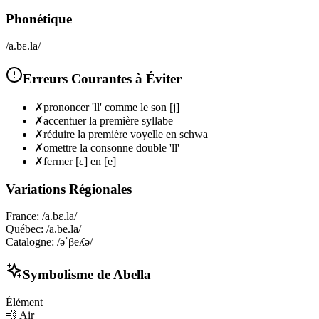
Phonétique
/a.bɛ.la/
Erreurs Courantes à Éviter
✗
prononcer 'll' comme le son [j]
✗
accentuer la première syllabe
✗
réduire la première voyelle en schwa
✗
omettre la consonne double 'll'
✗
fermer [ɛ] en [e]
Variations Régionales
France
:
/a.bɛ.la/
Québec
:
/a.be.la/
Catalogne
:
/əˈβeʎə/
Symbolisme de
Abella
Élément
💨
Air