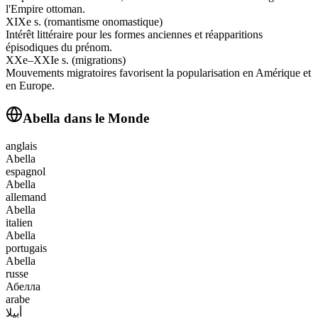
l'Empire ottoman.
XIXe s. (romantisme onomastique)
Intérêt littéraire pour les formes anciennes et réapparitions
épisodiques du prénom.
XXe–XXIe s. (migrations)
Mouvements migratoires favorisent la popularisation en Amérique et
en Europe.
Abella
dans le Monde
anglais
Abella
espagnol
Abella
allemand
Abella
italien
Abella
portugais
Abella
russe
Абелла
arabe
أبيلا