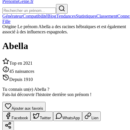
PrenomsGenie.fr
Générateur
Compatibilité
Blog
Tendances
Statistiques
Classement
Conne
Fille
Origine
Le prénom Abella a des racines hébraïques et est également
associé à des influences espagnoles.
Abella
Top en
2021
45
naissances
Depuis
1910
Tu connais un(e)
Abella
?
Fais-lui découvrir l'histoire derrière son prénom !
Ajouter aux favoris
Facebook
Twitter
WhatsApp
Lien