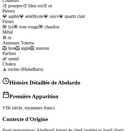
Couleurs
🎨
pourpre
🎨
bleu roi
🎨
or
Pierres
💎
saphir
💎
améthyste
💎
onyx
💎
quartz clair
Fleurs
🌺
lys
🌺
rose rouge
🌺
chardon
Métal
⚙️
or
Animaux Totems
🦁
lion
🦁
aigle
🦁
taureau
Parfum
🌿
santal
Chakra
🧘
racine (Muladhara)
Histoire Détaillée de
Abelardo
Première Apparition
VIIe siècle, royaumes francs
Contexte d'Origine
Nom germanique 'Abelhard' formé de 'abel' (noble) et 'hard' (fort);