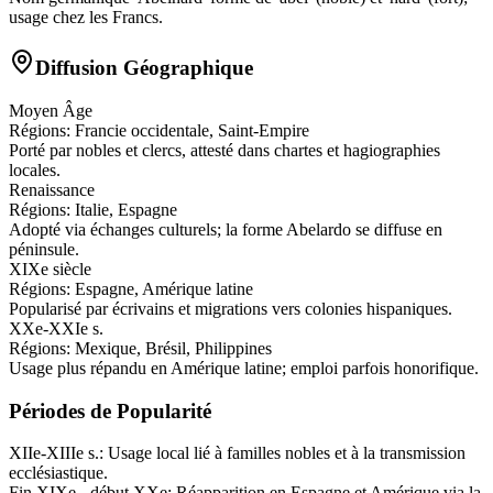
usage chez les Francs.
Diffusion Géographique
Moyen Âge
Régions:
Francie occidentale, Saint-Empire
Porté par nobles et clercs, attesté dans chartes et hagiographies
locales.
Renaissance
Régions:
Italie, Espagne
Adopté via échanges culturels; la forme Abelardo se diffuse en
péninsule.
XIXe siècle
Régions:
Espagne, Amérique latine
Popularisé par écrivains et migrations vers colonies hispaniques.
XXe-XXIe s.
Régions:
Mexique, Brésil, Philippines
Usage plus répandu en Amérique latine; emploi parfois honorifique.
Périodes de Popularité
XIIe-XIIIe s.
:
Usage local lié à familles nobles et à la transmission
ecclésiastique.
Fin XIXe - début XXe
:
Réapparition en Espagne et Amérique via la