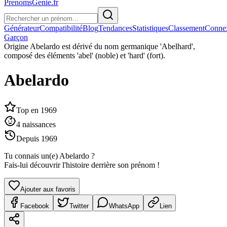
PrenomsGenie.fr
Générateur
Compatibilité
Blog
Tendances
Statistiques
Classement
Conne
Garçon
Origine
Abelardo est dérivé du nom germanique 'Abelhard',
composé des éléments 'abel' (noble) et 'hard' (fort).
Abelardo
Top en
1969
4
naissances
Depuis
1969
Tu connais un(e)
Abelardo
?
Fais-lui découvrir l'histoire derrière son prénom !
Ajouter aux favoris
Facebook
Twitter
WhatsApp
Lien