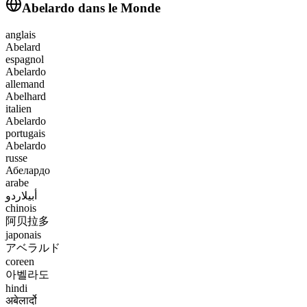
Abelardo
dans le Monde
anglais
Abelard
espagnol
Abelardo
allemand
Abelhard
italien
Abelardo
portugais
Abelardo
russe
Абелардо
arabe
أبيلاردو
chinois
阿贝拉多
japonais
アベラルド
coreen
아벨라도
hindi
अबेलार्दो