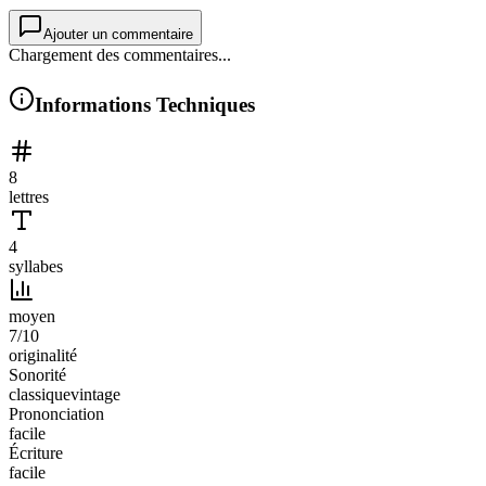
Ajouter un commentaire
Chargement des commentaires...
Informations Techniques
8
lettres
4
syllabes
moyen
7
/10
originalité
Sonorité
classique
vintage
Prononciation
facile
Écriture
facile