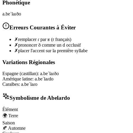
Phonétique
a.beˈlaɾðo
Erreurs Courantes à Éviter
✗
remplacer ɾ par ʁ (r français)
✗
prononcer ð comme un d occlusif
✗
placer l'accent sur la première syllabe
Variations Régionales
Espagne (castillan)
:
a.beˈlaɾðo
Amérique latine
:
a.beˈlaɾdo
Caraïbes
:
a.beˈlaɾo
Symbolisme de
Abelardo
Élément
🌍
Terre
Saison
🍂
Automne