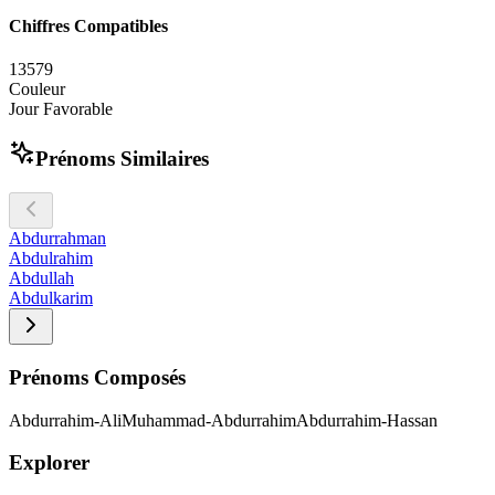
Chiffres Compatibles
1
3
5
7
9
Couleur
Jour Favorable
Prénoms Similaires
Abdurrahman
Abdulrahim
Abdullah
Abdulkarim
Prénoms Composés
Abdurrahim-Ali
Muhammad-Abdurrahim
Abdurrahim-Hassan
Explorer