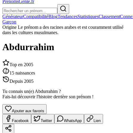
PrenomsGenie.fr
Générateur
Compatibilité
Blog
Tendances
Statistiques
Classement
Conne
Garçon
Origine
Le prénom a des racines arabes et est couramment utilisé
dans les cultures musulmanes.
Abdurrahim
Top en
2005
15
naissances
Depuis
2005
Tu connais un(e)
Abdurrahim
?
Fais-lui découvrir l'histoire derrière son prénom !
Ajouter aux favoris
Facebook
Twitter
WhatsApp
Lien