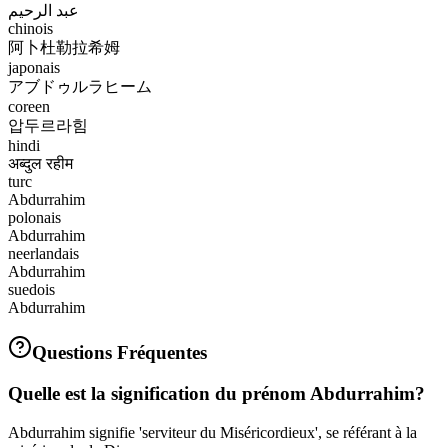
عبد الرحيم
chinois
阿卜杜勒拉希姆
japonais
アブドゥルラヒーム
coreen
압두르라힘
hindi
अब्दुल रहीम
turc
Abdurrahim
polonais
Abdurrahim
neerlandais
Abdurrahim
suedois
Abdurrahim
Questions Fréquentes
Quelle est la signification du prénom Abdurrahim?
Abdurrahim signifie 'serviteur du Miséricordieux', se référant à la