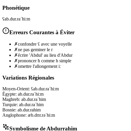
Phonétique
ʕab.dur.raˈħiːm
Erreurs Courantes à Éviter
✗
confondre ʕ avec une voyelle
✗
ne pas geminer le r
✗
écrire 'Abdul' au lieu d'Abdur
✗
prononcer ħ comme h simple
✗
omettre l'allongement iː
Variations Régionales
Moyen-Orient
:
ʕab.dur.raˈħiːm
Égypte
:
ab.dur.raˈhiːm
Maghreb
:
ab.dur.raˈhim
Turquie
:
ab.dur.raˈhim
Bosnie
:
ab.dur.rahim
Anglophone
:
æb.dʊr.rəˈhiːm
Symbolisme de
Abdurrahim