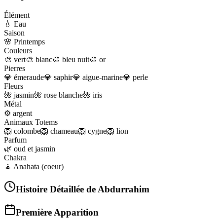
Élément
💧
Eau
Saison
🌸
Printemps
Couleurs
🎨
vert
🎨
blanc
🎨
bleu nuit
🎨
or
Pierres
💎
émeraude
💎
saphir
💎
aigue-marine
💎
perle
Fleurs
🌺
jasmin
🌺
rose blanche
🌺
iris
Métal
⚙️
argent
Animaux Totems
🦁
colombe
🦁
chameau
🦁
cygne
🦁
lion
Parfum
🌿
oud et jasmin
Chakra
🧘
Anahata (coeur)
Histoire Détaillée de
Abdurrahim
Première Apparition