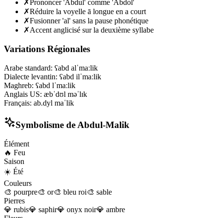
✗
Prononcer 'Abdul' comme 'Abdol'
✗
Réduire la voyelle ā longue en a court
✗
Fusionner 'al' sans la pause phonétique
✗
Accent anglicisé sur la deuxième syllabe
Variations Régionales
Arabe standard
:
ʕabd alˈmaːlik
Dialecte levantin
:
ʕabd ilˈmaːlik
Maghreb
:
ʕabd lˈmaːlik
Anglais US
:
æbˈdʊl məˈlɪk
Français
:
ab.dyl maˈlik
Symbolisme de
Abdul-Malik
Élément
🔥
Feu
Saison
☀️
Été
Couleurs
🎨
pourpre
🎨
or
🎨
bleu roi
🎨
sable
Pierres
💎
rubis
💎
saphir
💎
onyx noir
💎
ambre