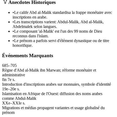
Anecdotes Historiques
•
Le calife Abd al-Malik standardisa la frappe monétaire avec
inscriptions en arabe.
•
Les transcriptions varient: Abdul-Malik, Abd al-Malik,
Abdelmalek selon langues.
•
Le composant 'al-Malik' est l'un des 99 noms de Dieu
reconnus dans l'islam.
•
Le prénom a parfois servi d'élément dynastique ou de titre
honorifique.
Événements Marquants
685–705
Règne d'Abd al-Malik ibn Marwan; réforme monétaire et
administrative
fin 7e s.
Introduction d'inscriptions arabes sur monnaies, symbole d'identité
19e–20e s.
Islamisation en Afrique de l'Ouest: diffusion des noms arabes
comme Abdul-Malik
XXe–XXIe s.
Migrations et médias propagent variantes et usage globalisé du
prénom