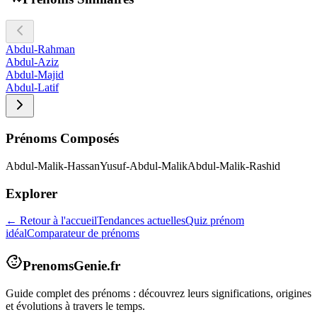
Abdul-Rahman
Abdul-Aziz
Abdul-Majid
Abdul-Latif
Prénoms Composés
Abdul-Malik-Hassan
Yusuf-Abdul-Malik
Abdul-Malik-Rashid
Explorer
← Retour à l'accueil
Tendances actuelles
Quiz prénom
idéal
Comparateur de prénoms
PrenomsGenie.fr
Guide complet des prénoms : découvrez leurs significations, origines
et évolutions à travers le temps.