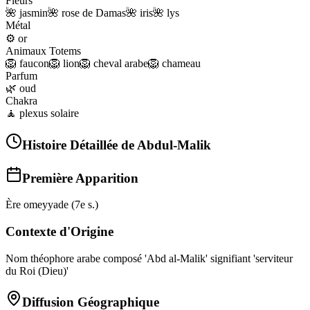
Fleurs
🌺
jasmin
🌺
rose de Damas
🌺
iris
🌺
lys
Métal
⚙️
or
Animaux Totems
🦁
faucon
🦁
lion
🦁
cheval arabe
🦁
chameau
Parfum
🌿
oud
Chakra
🧘
plexus solaire
Histoire Détaillée de
Abdul-Malik
Première Apparition
Ère omeyyade (7e s.)
Contexte d'Origine
Nom théophore arabe composé 'Abd al-Malik' signifiant 'serviteur
du Roi (Dieu)'
Diffusion Géographique