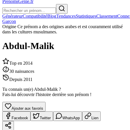
PrenomsGenie.fr
Générateur
Compatibilité
Blog
Tendances
Statistiques
Classement
Conne
Garçon
Origine
Ce prénom a des origines arabes et est couramment utilisé
dans les cultures musulmanes.
Abdul-Malik
Top en
2014
30
naissances
Depuis
2011
Tu connais un(e)
Abdul-Malik
?
Fais-lui découvrir l'histoire derrière son prénom !
Ajouter aux favoris
Facebook
Twitter
WhatsApp
Lien