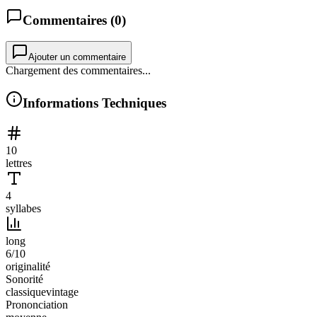
Commentaires (
0
)
Ajouter un commentaire
Chargement des commentaires...
Informations Techniques
10
lettres
4
syllabes
long
6
/10
originalité
Sonorité
classique
vintage
Prononciation