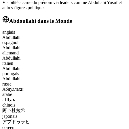
Visibilité accrue du prénom via leaders comme Abdullahi Yusuf et
autres figures politiques.
Abdoullahi
dans le Monde
anglais
Abdullahi
espagnol
Abdullahi
allemand
Abdullahi
italien
Abdullahi
portugais
Abdullahi
russe
Абдуллахи
arabe
عبدالله
chinois
阿卜杜拉希
japonais
アブドゥラヒ
coreen