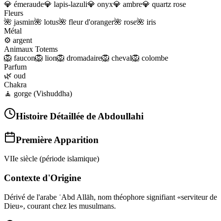
💎
émeraude
💎
lapis-lazuli
💎
onyx
💎
ambre
💎
quartz rose
Fleurs
🌺
jasmin
🌺
lotus
🌺
fleur d'oranger
🌺
rose
🌺
iris
Métal
⚙️
argent
Animaux Totems
🦁
faucon
🦁
lion
🦁
dromadaire
🦁
cheval
🦁
colombe
Parfum
🌿
oud
Chakra
🧘
gorge (Vishuddha)
Histoire Détaillée de
Abdoullahi
Première Apparition
VIIe siècle (période islamique)
Contexte d'Origine
Dérivé de l'arabe ʿAbd Allāh, nom théophore signifiant «serviteur de
Dieu», courant chez les musulmans.