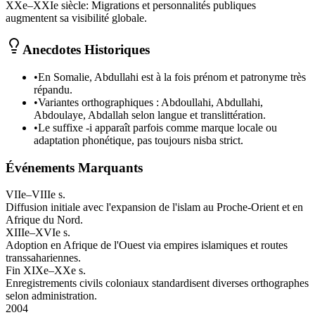
XXe–XXIe siècle
:
Migrations et personnalités publiques
augmentent sa visibilité globale.
Anecdotes Historiques
•
En Somalie, Abdullahi est à la fois prénom et patronyme très
répandu.
•
Variantes orthographiques : Abdoullahi, Abdullahi,
Abdoulaye, Abdallah selon langue et translittération.
•
Le suffixe -i apparaît parfois comme marque locale ou
adaptation phonétique, pas toujours nisba strict.
Événements Marquants
VIIe–VIIIe s.
Diffusion initiale avec l'expansion de l'islam au Proche-Orient et en
Afrique du Nord.
XIIIe–XVIe s.
Adoption en Afrique de l'Ouest via empires islamiques et routes
transsahariennes.
Fin XIXe–XXe s.
Enregistrements civils coloniaux standardisent diverses orthographes
selon administration.
2004