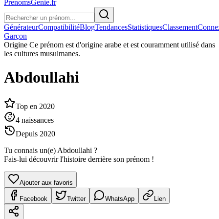
PrenomsGenie.fr
Générateur
Compatibilité
Blog
Tendances
Statistiques
Classement
Conne
Garçon
Origine
Ce prénom est d'origine arabe et est couramment utilisé dans
les cultures musulmanes.
Abdoullahi
Top en
2020
4
naissances
Depuis
2020
Tu connais un(e)
Abdoullahi
?
Fais-lui découvrir l'histoire derrière son prénom !
Ajouter aux favoris
Facebook
Twitter
WhatsApp
Lien