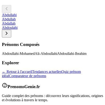
Abdullahi
Abdullah
Abdallah
Abdoulahi
Prénoms Composés
Abdoullahi-Mohamed
Ali-Abdoullahi
Abdoullahi-Ibrahim
Explorer
← Retour à l'accueil
Tendances actuelles
Quiz prénom
idéal
Comparateur de prénoms
PrenomsGenie.fr
Guide complet des prénoms : découvrez leurs significations, origines
et évolutions à travers le temps.