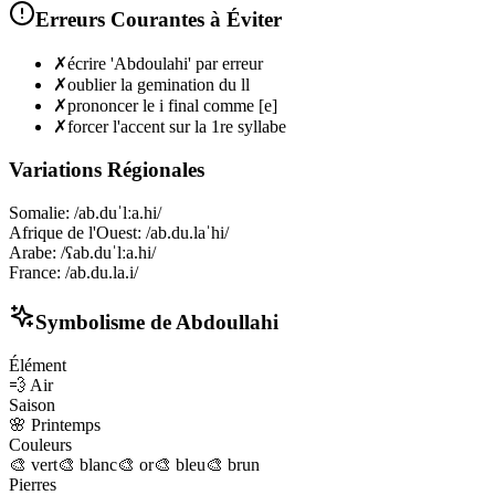
Erreurs Courantes à Éviter
✗
écrire 'Abdoulahi' par erreur
✗
oublier la gemination du ll
✗
prononcer le i final comme [e]
✗
forcer l'accent sur la 1re syllabe
Variations Régionales
Somalie
:
/ab.duˈlːa.hi/
Afrique de l'Ouest
:
/ab.du.laˈhi/
Arabe
:
/ʕab.duˈlːa.hi/
France
:
/ab.du.la.i/
Symbolisme de
Abdoullahi
Élément
💨
Air
Saison
🌸
Printemps
Couleurs
🎨
vert
🎨
blanc
🎨
or
🎨
bleu
🎨
brun
Pierres