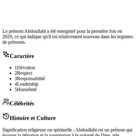
Le prénom Abdoullahi a été enregistré pour la première fois en
2020, ce qui indique qu'il est relativement nouveau dans les registres
de prénoms.
Caractère
1
Dévotion
2
Respect
3
Responsabilité
4
Leadership
5
Honnêteté
Célébrités
Histoire et Culture
Signification religieuse ou spirituelle : Abdoullahi est un prénom qui
évoque la dévotion et la soumission à la volonté de Dieu, très