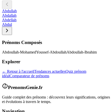
Abdullah
Abdallah
Abdellah
Abdul
Prénoms Composés
Abdoullah-Mohamed
Youssef-Abdoullah
Abdoullah-Ibrahim
Explorer
← Retour à l'accueil
Tendances actuelles
Quiz prénom
idéal
Comparateur de prénoms
PrenomsGenie.fr
Guide complet des prénoms : découvrez leurs significations, origines
et évolutions à travers le temps.
Navigation