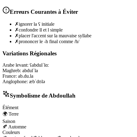
Erreurs Courantes à Éviter
✗
ignorer la ʕ initiale
✗
confondre ll et l simple
✗
placer l'accent sur la mauvaise syllabe
✗
prononcer le -h final comme /h/
Variations Régionales
Arabe levant
:
ʕabdulˈlɑː
Maghreb
:
abdulˈla
France
:
ab.du.la
Anglophone
:
æbˈdʊlə
Symbolisme de
Abdoullah
Élément
🌍
Terre
Saison
🍂
Automne
Couleurs