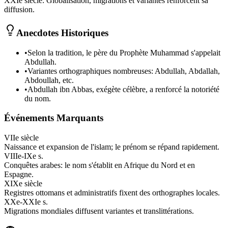
XXIe siècle
:
Globalisation, migrations et variantes renforcent sa
diffusion.
Anecdotes Historiques
•
Selon la tradition, le père du Prophète Muhammad s'appelait
Abdullah.
•
Variantes orthographiques nombreuses: Abdullah, Abdallah,
Abdoullah, etc.
•
Abdullah ibn Abbas, exégète célèbre, a renforcé la notoriété
du nom.
Événements Marquants
VIIe siècle
Naissance et expansion de l'islam; le prénom se répand rapidement.
VIIIe-IXe s.
Conquêtes arabes: le nom s'établit en Afrique du Nord et en
Espagne.
XIXe siècle
Registres ottomans et administratifs fixent des orthographes locales.
XXe-XXIe s.
Migrations mondiales diffusent variantes et translittérations.