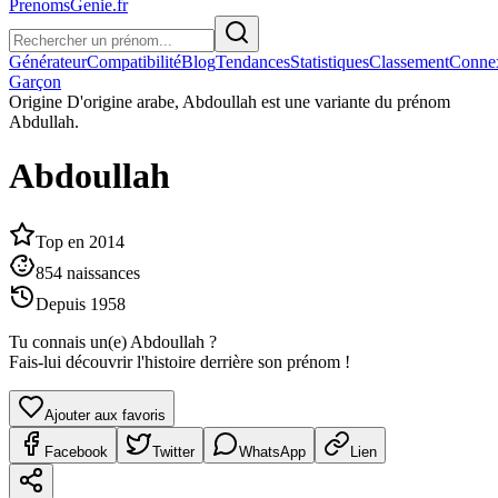
PrenomsGenie.fr
Générateur
Compatibilité
Blog
Tendances
Statistiques
Classement
Conne
Garçon
Origine
D'origine arabe, Abdoullah est une variante du prénom
Abdullah.
Abdoullah
Top en
2014
854
naissances
Depuis
1958
Tu connais un(e)
Abdoullah
?
Fais-lui découvrir l'histoire derrière son prénom !
Ajouter aux favoris
Facebook
Twitter
WhatsApp
Lien