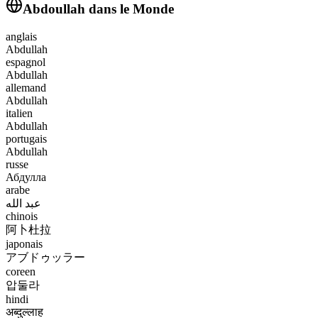
Abdoullah
dans le Monde
anglais
Abdullah
espagnol
Abdullah
allemand
Abdullah
italien
Abdullah
portugais
Abdullah
russe
Абдулла
arabe
عبد الله
chinois
阿卜杜拉
japonais
アブドゥッラー
coreen
압둘라
hindi
अब्दुल्लाह