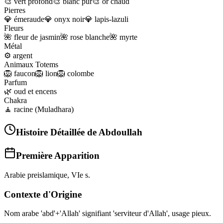
🎨
vert profond
🎨
blanc pur
🎨
or chaud
Pierres
💎
émeraude
💎
onyx noir
💎
lapis-lazuli
Fleurs
🌺
fleur de jasmin
🌺
rose blanche
🌺
myrte
Métal
⚙️
argent
Animaux Totems
🦁
faucon
🦁
lion
🦁
colombe
Parfum
🌿
oud et encens
Chakra
🧘
racine (Muladhara)
Histoire Détaillée de
Abdoullah
Première Apparition
Arabie preislamique, VIe s.
Contexte d'Origine
Nom arabe 'abd'+'Allah' signifiant 'serviteur d'Allah', usage pieux.