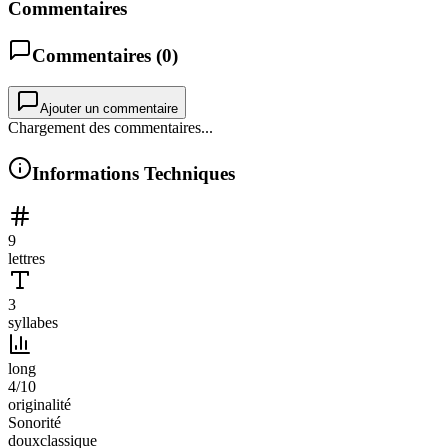
Commentaires
Commentaires (
0
)
Ajouter un commentaire
Chargement des commentaires...
Informations Techniques
9
lettres
3
syllabes
long
4
/10
originalité
Sonorité
doux
classique