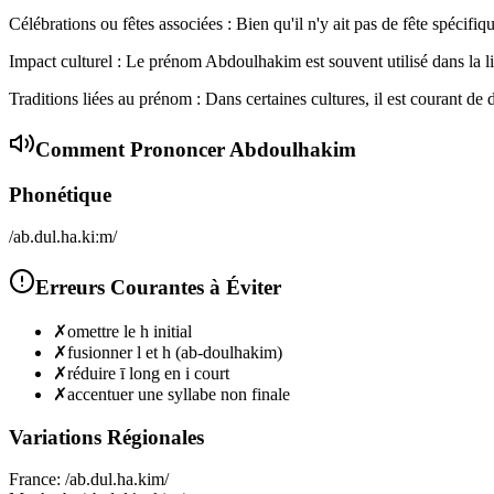
Célébrations ou fêtes associées : Bien qu'il n'y ait pas de fête spécifi
Impact culturel : Le prénom Abdoulhakim est souvent utilisé dans la lit
Traditions liées au prénom : Dans certaines cultures, il est courant de
Comment Prononcer
Abdoulhakim
Phonétique
/ab.dul.ha.kiːm/
Erreurs Courantes à Éviter
✗
omettre le h initial
✗
fusionner l et h (ab-doulhakim)
✗
réduire ī long en i court
✗
accentuer une syllabe non finale
Variations Régionales
France
:
/ab.dul.ha.kim/