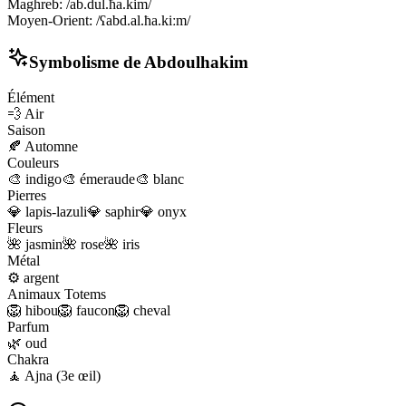
Maghreb
:
/ab.dul.ħa.kim/
Moyen-Orient
:
/ʕabd.al.ħa.kiːm/
Symbolisme de
Abdoulhakim
Élément
💨
Air
Saison
🍂
Automne
Couleurs
🎨
indigo
🎨
émeraude
🎨
blanc
Pierres
💎
lapis-lazuli
💎
saphir
💎
onyx
Fleurs
🌺
jasmin
🌺
rose
🌺
iris
Métal
⚙️
argent
Animaux Totems
🦁
hibou
🦁
faucon
🦁
cheval
Parfum
🌿
oud
Chakra
🧘
Ajna (3e œil)