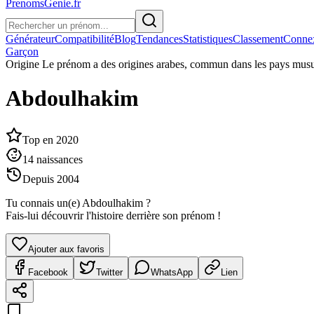
PrenomsGenie.fr
Générateur
Compatibilité
Blog
Tendances
Statistiques
Classement
Conne
Garçon
Origine
Le prénom a des origines arabes, commun dans les pays mus
Abdoulhakim
Top en
2020
14
naissances
Depuis
2004
Tu connais un(e)
Abdoulhakim
?
Fais-lui découvrir l'histoire derrière son prénom !
Ajouter aux favoris
Facebook
Twitter
WhatsApp
Lien