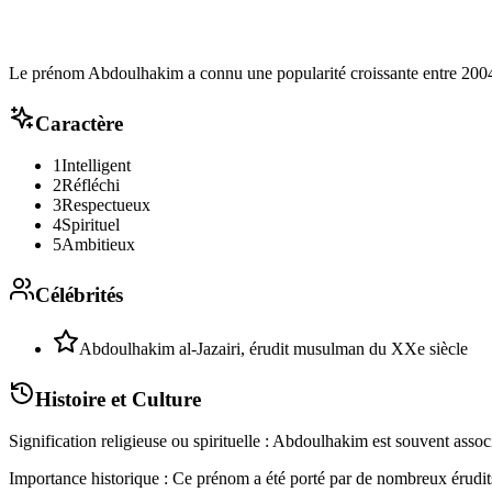
Le prénom Abdoulhakim a connu une popularité croissante entre 20
Caractère
1
Intelligent
2
Réfléchi
3
Respectueux
4
Spirituel
5
Ambitieux
Célébrités
Abdoulhakim al-Jazairi, érudit musulman du XXe siècle
Histoire et Culture
Signification religieuse ou spirituelle : Abdoulhakim est souvent associé
Importance historique : Ce prénom a été porté par de nombreux érudits 