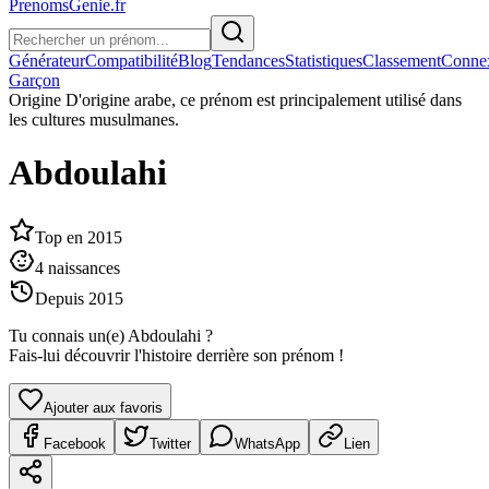
PrenomsGenie.fr
Générateur
Compatibilité
Blog
Tendances
Statistiques
Classement
Conne
Garçon
Origine
D'origine arabe, ce prénom est principalement utilisé dans
les cultures musulmanes.
Abdoulahi
Top en
2015
4
naissances
Depuis
2015
Tu connais un(e)
Abdoulahi
?
Fais-lui découvrir l'histoire derrière son prénom !
Ajouter aux favoris
Facebook
Twitter
WhatsApp
Lien