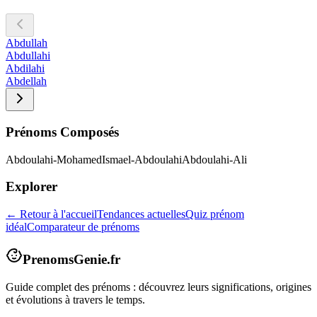
Abdullah
Abdullahi
Abdilahi
Abdellah
Prénoms Composés
Abdoulahi-Mohamed
Ismael-Abdoulahi
Abdoulahi-Ali
Explorer
← Retour à l'accueil
Tendances actuelles
Quiz prénom
idéal
Comparateur de prénoms
PrenomsGenie.fr
Guide complet des prénoms : découvrez leurs significations, origines
et évolutions à travers le temps.