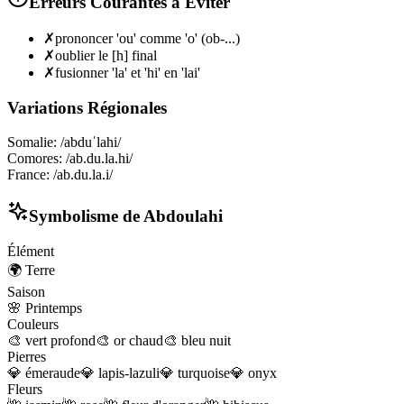
Erreurs Courantes à Éviter
✗
prononcer 'ou' comme 'o' (ob-...)
✗
oublier le [h] final
✗
fusionner 'la' et 'hi' en 'lai'
Variations Régionales
Somalie
:
/abduˈlahi/
Comores
:
/ab.du.la.hi/
France
:
/ab.du.la.i/
Symbolisme de
Abdoulahi
Élément
🌍
Terre
Saison
🌸
Printemps
Couleurs
🎨
vert profond
🎨
or chaud
🎨
bleu nuit
Pierres
💎
émeraude
💎
lapis-lazuli
💎
turquoise
💎
onyx
Fleurs