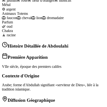
🌺
jasmin
🌺
rose
🌺
fleur d'oranger
🌺
hibiscus
Métal
⚙️
argent
Animaux Totems
🦁
faucon
🦁
cheval
🦁
lion
🦁
dromadaire
Parfum
🌿
oud
Chakra
🧘
racine
Histoire Détaillée de
Abdoulahi
Première Apparition
VIIe siècle, époque des premiers califes
Contexte d'Origine
Arabe; forme d'Abdullah signifiant «serviteur de Dieu», liée à la
tradition islamique.
Diffusion Géographique