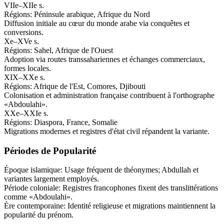
VIIe–XIIe s.
Régions:
Péninsule arabique, Afrique du Nord
Diffusion initiale au cœur du monde arabe via conquêtes et
conversions.
Xe–XVe s.
Régions:
Sahel, Afrique de l'Ouest
Adoption via routes transsahariennes et échanges commerciaux,
formes locales.
XIX–XXe s.
Régions:
Afrique de l'Est, Comores, Djibouti
Colonisation et administration française contribuent à l'orthographe
«Abdoulahi».
XXe–XXIe s.
Régions:
Diaspora, France, Somalie
Migrations modernes et registres d'état civil répandent la variante.
Périodes de Popularité
Époque islamique
:
Usage fréquent de théonymes; Abdullah et
variantes largement employés.
Période coloniale
:
Registres francophones fixent des translittérations
comme «Abdoulahi».
Ère contemporaine
:
Identité religieuse et migrations maintiennent la
popularité du prénom.