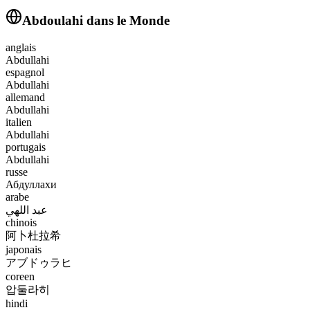
Abdoulahi
dans le Monde
anglais
Abdullahi
espagnol
Abdullahi
allemand
Abdullahi
italien
Abdullahi
portugais
Abdullahi
russe
Абдуллахи
arabe
عبد اللهي
chinois
阿卜杜拉希
japonais
アブドゥラヒ
coreen
압둘라히
hindi