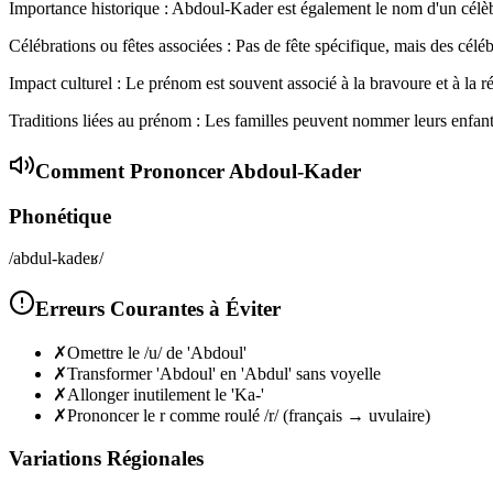
Importance historique : Abdoul-Kader est également le nom d'un célèbr
Célébrations ou fêtes associées : Pas de fête spécifique, mais des céléb
Impact culturel : Le prénom est souvent associé à la bravoure et à la 
Traditions liées au prénom : Les familles peuvent nommer leurs enfants
Comment Prononcer
Abdoul-Kader
Phonétique
/abdul-kadeʁ/
Erreurs Courantes à Éviter
✗
Omettre le /u/ de 'Abdoul'
✗
Transformer 'Abdoul' en 'Abdul' sans voyelle
✗
Allonger inutilement le 'Ka-'
✗
Prononcer le r comme roulé /r/ (français → uvulaire)
Variations Régionales