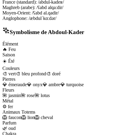
France (standard)
:
/abdul-kadeʁ/
Maghreb (arabe)
:
/ʕabd alqaːdir/
Moyen-Orient
:
/ʕabd al.qadir/
Anglophone
:
/æbdulˈkɑːdər/
Symbolisme de
Abdoul-Kader
Élément
🔥
Feu
Saison
☀️
Été
Couleurs
🎨
vert
🎨
bleu profond
🎨
doré
Pierres
💎
émeraude
💎
onyx
💎
ambre
💎
turquoise
Fleurs
🌺
jasmin
🌺
rose
🌺
lotus
Métal
⚙️
fer
Animaux Totems
🦁
faucon
🦁
lion
🦁
cheval
Parfum
🌿
oud
Chakra