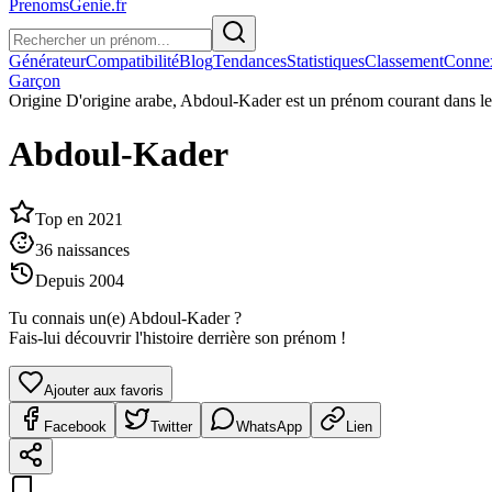
PrenomsGenie.fr
Générateur
Compatibilité
Blog
Tendances
Statistiques
Classement
Conne
Garçon
Origine
D'origine arabe, Abdoul-Kader est un prénom courant dans l
Abdoul-Kader
Top en
2021
36
naissances
Depuis
2004
Tu connais un(e)
Abdoul-Kader
?
Fais-lui découvrir l'histoire derrière son prénom !
Ajouter aux favoris
Facebook
Twitter
WhatsApp
Lien