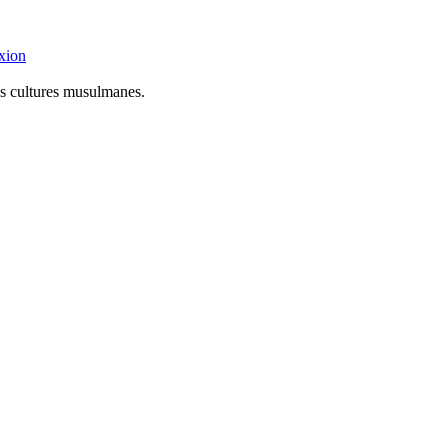
xion
es cultures musulmanes.