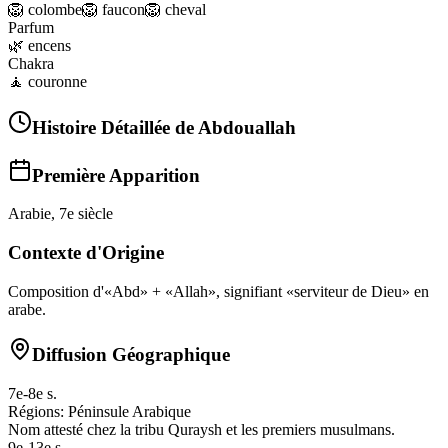
🦁
colombe
🦁
faucon
🦁
cheval
Parfum
🌿
encens
Chakra
🧘
couronne
Histoire Détaillée de
Abdouallah
Première Apparition
Arabie, 7e siècle
Contexte d'Origine
Composition d'«Abd» + «Allah», signifiant «serviteur de Dieu» en
arabe.
Diffusion Géographique
7e-8e s.
Régions:
Péninsule Arabique
Nom attesté chez la tribu Quraysh et les premiers musulmans.
9e-13e s.