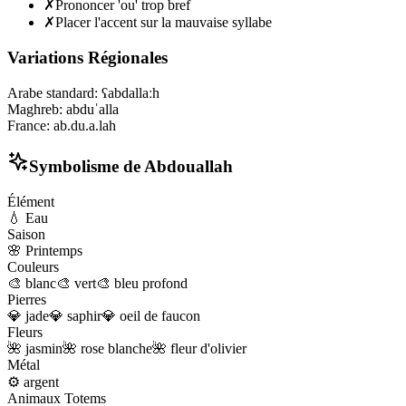
✗
Prononcer 'ou' trop bref
✗
Placer l'accent sur la mauvaise syllabe
Variations Régionales
Arabe standard
:
ʕabdallaːh
Maghreb
:
abduˈalla
France
:
ab.du.a.lah
Symbolisme de
Abdouallah
Élément
💧
Eau
Saison
🌸
Printemps
Couleurs
🎨
blanc
🎨
vert
🎨
bleu profond
Pierres
💎
jade
💎
saphir
💎
oeil de faucon
Fleurs
🌺
jasmin
🌺
rose blanche
🌺
fleur d'olivier
Métal
⚙️
argent
Animaux Totems