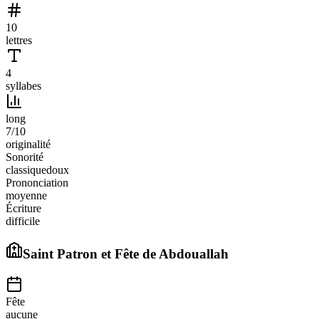
10
lettres
4
syllabes
long
7
/10
originalité
Sonorité
classique
doux
Prononciation
moyenne
Écriture
difficile
Saint Patron et Fête de
Abdouallah
Fête
aucune