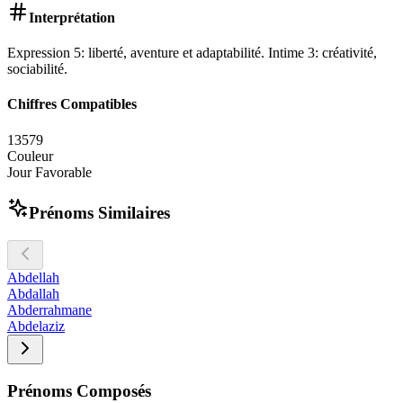
Interprétation
Expression 5: liberté, aventure et adaptabilité. Intime 3: créativité,
sociabilité.
Chiffres Compatibles
1
3
5
7
9
Couleur
Jour Favorable
Prénoms Similaires
Abdellah
Abdallah
Abderrahmane
Abdelaziz
Prénoms Composés