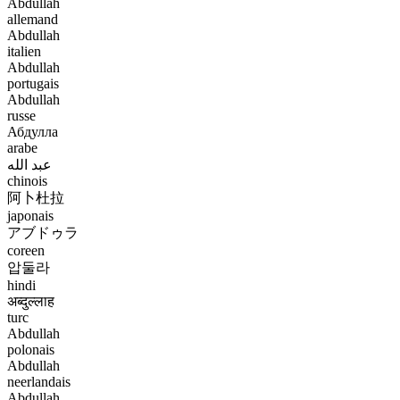
Abdullah
allemand
Abdullah
italien
Abdullah
portugais
Abdullah
russe
Абдулла
arabe
عبد الله
chinois
阿卜杜拉
japonais
アブドゥラ
coreen
압둘라
hindi
अब्दुल्लाह
turc
Abdullah
polonais
Abdullah
neerlandais
Abdullah