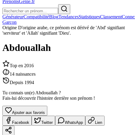
PrenomsGenie.fr
Générateur
Compatibilité
Blog
Tendances
Statistiques
Classement
Conne
Garçon
Origine
D'origine arabe, ce prénom est dérivé de 'Abd' signifiant
'serviteur' et 'Allah' signifiant 'Dieu'.
Abdouallah
Top en
2016
14
naissances
Depuis
1994
Tu connais un(e)
Abdouallah
?
Fais-lui découvrir l'histoire derrière son prénom !
Ajouter aux favoris
Facebook
Twitter
WhatsApp
Lien