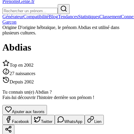
PrenomsGenie.fr
Générateur
Compatibilité
Blog
Tendances
Statistiques
Classement
Conne
Garçon
Origine
D'origine hébraïque, le prénom Abdias est utilisé dans
plusieurs cultures.
Abdias
Top en
2002
27
naissances
Depuis
2002
Tu connais un(e)
Abdias
?
Fais-lui découvrir l'histoire derrière son prénom !
Ajouter aux favoris
Facebook
Twitter
WhatsApp
Lien