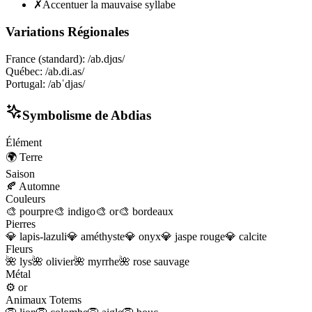
✗
Accentuer la mauvaise syllabe
Variations Régionales
France (standard)
:
/ab.djɑs/
Québec
:
/ab.di.as/
Portugal
:
/abˈdjas/
Symbolisme de
Abdias
Élément
🌍
Terre
Saison
🍂
Automne
Couleurs
🎨
pourpre
🎨
indigo
🎨
or
🎨
bordeaux
Pierres
💎
lapis-lazuli
💎
améthyste
💎
onyx
💎
jaspe rouge
💎
calcite
Fleurs
🌺
lys
🌺
olivier
🌺
myrrhe
🌺
rose sauvage
Métal
⚙️
or
Animaux Totems