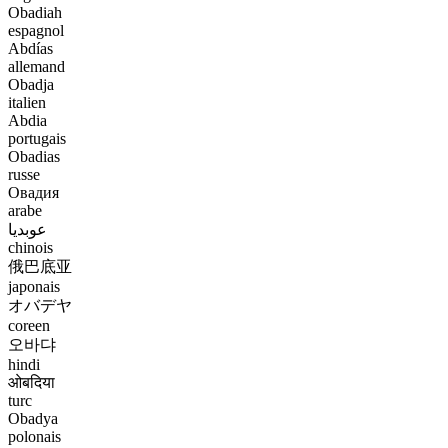
Obadiah
espagnol
Abdías
allemand
Obadja
italien
Abdia
portugais
Obadias
russe
Овадия
arabe
عوبديا
chinois
俄巴底亚
japonais
オバデヤ
coreen
오바댜
hindi
ओबदिया
turc
Obadya
polonais