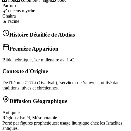
🦁
lion
🦁
colombe
🦁
aigle
🦁
bouc
Parfum
🌿
encens myrrhe
Chakra
🧘
racine
Histoire Détaillée de
Abdias
Première Apparition
Bible hébraïque, 1er millénaire av. J.-C.
Contexte d'Origine
De l'hébreu עבדיה (Ovadyah), 'serviteur de Yahweh', utilisé dans
traditions juives et chrétiennes.
Diffusion Géographique
Antiquité
Régions:
Israël, Mésopotamie
Porté par figures prophétiques; usage liturgique chez les Israélites
antiques.