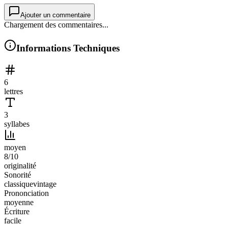
Ajouter un commentaire
Chargement des commentaires...
Informations Techniques
6
lettres
3
syllabes
moyen
8
/10
originalité
Sonorité
classique
vintage
Prononciation
moyenne
Écriture
facile