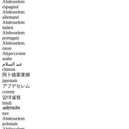
Abdesselem
espagnol
Abdesselem
allemand
Abdesselem
italien
Abdesselem
portugais
Abdesselem
russe
Абдесселем
arabe
عبد السلام
chinois
阿卜德塞莱姆
japonais
アブデセレム
coreen
압데셀렘
hindi
अब्देस्सलेम
turc
Abdesselem
polonais
Abdesselem