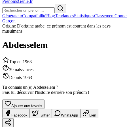
PrenomsGenie.fr
Générateur
Compatibilité
Blog
Tendances
Statistiques
Classement
Conne
Garçon
Origine
D'origine arabe, ce prénom est courant dans les pays
musulmans.
Abdesselem
Top en
1963
39
naissances
Depuis
1963
Tu connais un(e)
Abdesselem
?
Fais-lui découvrir l'histoire derrière son prénom !
Ajouter aux favoris
Facebook
Twitter
WhatsApp
Lien