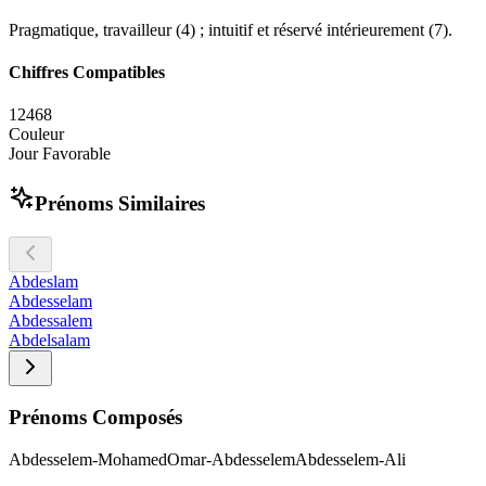
Pragmatique, travailleur (4) ; intuitif et réservé intérieurement (7).
Chiffres Compatibles
1
2
4
6
8
Couleur
Jour Favorable
Prénoms Similaires
Abdeslam
Abdesselam
Abdessalem
Abdelsalam
Prénoms Composés
Abdesselem-Mohamed
Omar-Abdesselem
Abdesselem-Ali