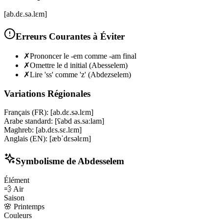
[ab.dɛ.sə.lɛm]
Erreurs Courantes à Éviter
✗
Prononcer le -em comme -am final
✗
Omettre le d initial (Abesselem)
✗
Lire 'ss' comme 'z' (Abdezselem)
Variations Régionales
Français (FR)
:
[ab.dɛ.sə.lɛm]
Arabe standard
:
[ʕabd as.saːlam]
Maghreb
:
[ab.dɛs.sɛ.lɛm]
Anglais (EN)
:
[æbˈdɛsəlɛm]
Symbolisme de
Abdesselem
Élément
💨
Air
Saison
🌸
Printemps
Couleurs