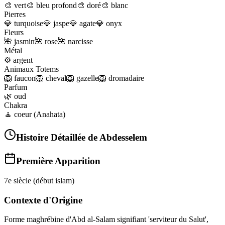
🎨
vert
🎨
bleu profond
🎨
doré
🎨
blanc
Pierres
💎
turquoise
💎
jaspe
💎
agate
💎
onyx
Fleurs
🌺
jasmin
🌺
rose
🌺
narcisse
Métal
⚙️
argent
Animaux Totems
🦁
faucon
🦁
cheval
🦁
gazelle
🦁
dromadaire
Parfum
🌿
oud
Chakra
🧘
coeur (Anahata)
Histoire Détaillée de
Abdesselem
Première Apparition
7e siècle (début islam)
Contexte d'Origine
Forme maghrébine d'Abd al-Salam signifiant 'serviteur du Salut',