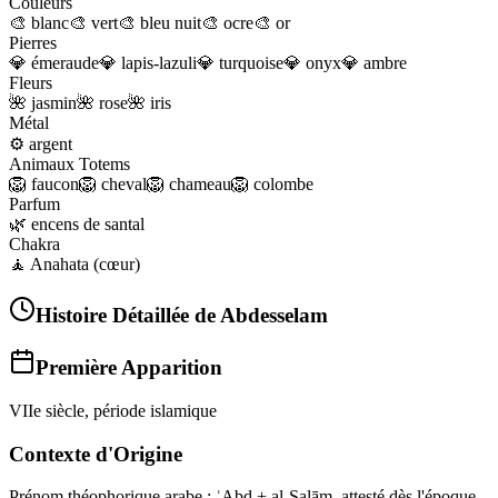
Couleurs
🎨
blanc
🎨
vert
🎨
bleu nuit
🎨
ocre
🎨
or
Pierres
💎
émeraude
💎
lapis-lazuli
💎
turquoise
💎
onyx
💎
ambre
Fleurs
🌺
jasmin
🌺
rose
🌺
iris
Métal
⚙️
argent
Animaux Totems
🦁
faucon
🦁
cheval
🦁
chameau
🦁
colombe
Parfum
🌿
encens de santal
Chakra
🧘
Anahata (cœur)
Histoire Détaillée de
Abdesselam
Première Apparition
VIIe siècle, période islamique
Contexte d'Origine
Prénom théophorique arabe : ʿAbd + al‑Salām, attesté dès l'époque