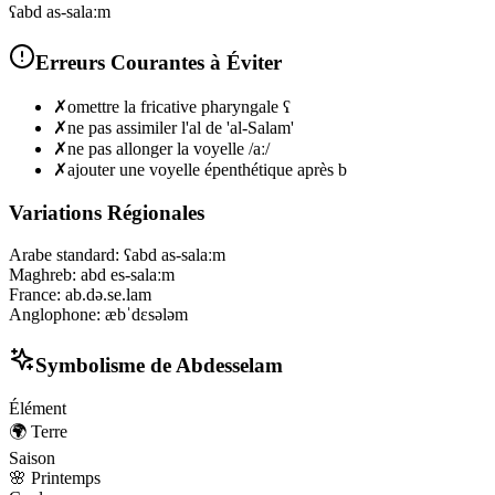
ʕabd as-salaːm
Erreurs Courantes à Éviter
✗
omettre la fricative pharyngale ʕ
✗
ne pas assimiler l'al de 'al-Salam'
✗
ne pas allonger la voyelle /aː/
✗
ajouter une voyelle épenthétique après b
Variations Régionales
Arabe standard
:
ʕabd as-salaːm
Maghreb
:
abd es-salaːm
France
:
ab.də.se.lam
Anglophone
:
æbˈdɛsələm
Symbolisme de
Abdesselam
Élément
🌍
Terre
Saison
🌸
Printemps