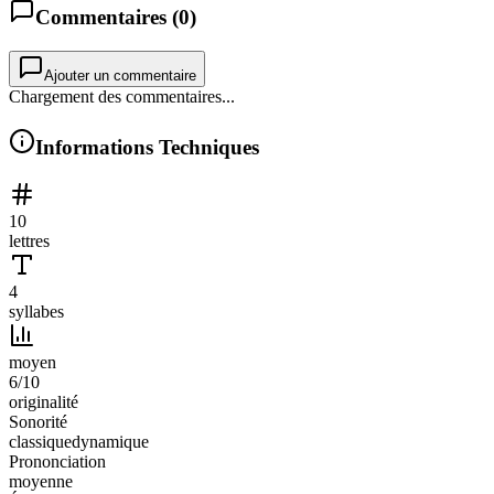
Commentaires (
0
)
Ajouter un commentaire
Chargement des commentaires...
Informations Techniques
10
lettres
4
syllabes
moyen
6
/10
originalité
Sonorité
classique
dynamique
Prononciation
moyenne