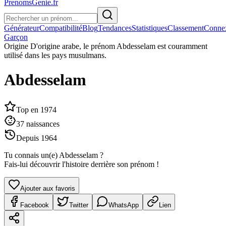
PrenomsGenie.fr
Générateur
Compatibilité
Blog
Tendances
Statistiques
Classement
Conne
Garçon
Origine
D'origine arabe, le prénom Abdesselam est couramment
utilisé dans les pays musulmans.
Abdesselam
Top en
1974
37
naissances
Depuis
1964
Tu connais un(e)
Abdesselam
?
Fais-lui découvrir l'histoire derrière son prénom !
Ajouter aux favoris
Facebook
Twitter
WhatsApp
Lien