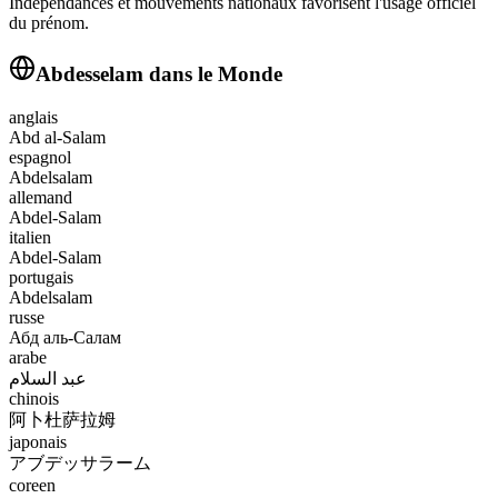
Indépendances et mouvements nationaux favorisent l'usage officiel
du prénom.
Abdesselam
dans le Monde
anglais
Abd al-Salam
espagnol
Abdelsalam
allemand
Abdel-Salam
italien
Abdel-Salam
portugais
Abdelsalam
russe
Абд аль-Салам
arabe
عبد السلام
chinois
阿卜杜萨拉姆
japonais
アブデッサラーム
coreen