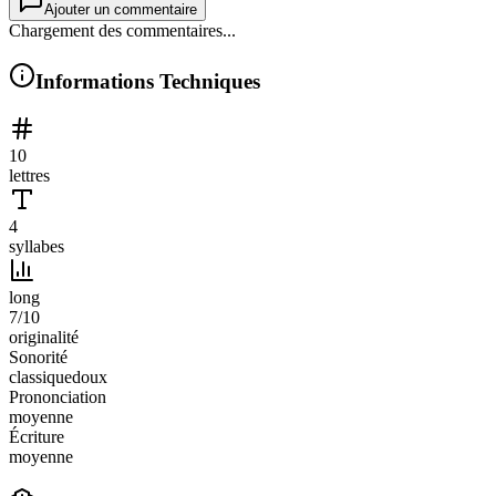
Ajouter un commentaire
Chargement des commentaires...
Informations Techniques
10
lettres
4
syllabes
long
7
/10
originalité
Sonorité
classique
doux
Prononciation
moyenne
Écriture
moyenne