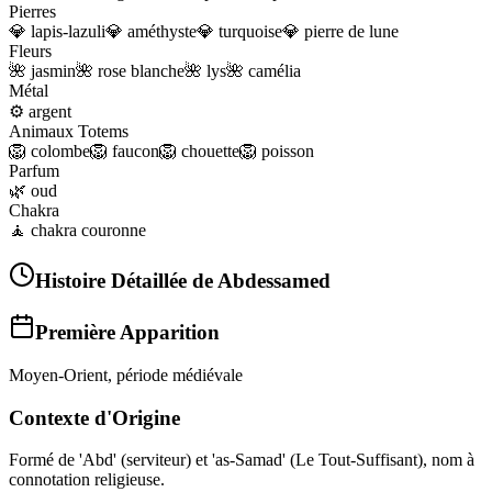
Pierres
💎
lapis-lazuli
💎
améthyste
💎
turquoise
💎
pierre de lune
Fleurs
🌺
jasmin
🌺
rose blanche
🌺
lys
🌺
camélia
Métal
⚙️
argent
Animaux Totems
🦁
colombe
🦁
faucon
🦁
chouette
🦁
poisson
Parfum
🌿
oud
Chakra
🧘
chakra couronne
Histoire Détaillée de
Abdessamed
Première Apparition
Moyen-Orient, période médiévale
Contexte d'Origine
Formé de 'Abd' (serviteur) et 'as-Samad' (Le Tout-Suffisant), nom à
connotation religieuse.