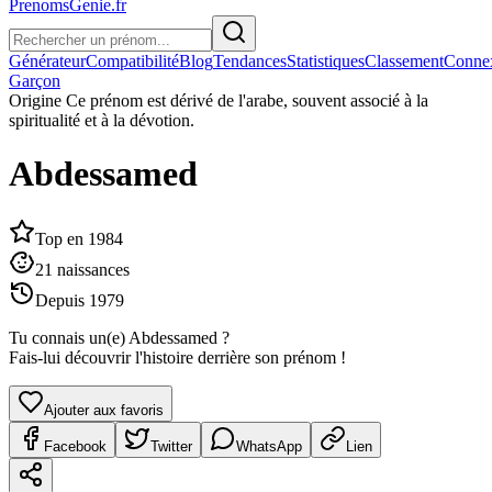
PrenomsGenie.fr
Générateur
Compatibilité
Blog
Tendances
Statistiques
Classement
Conne
Garçon
Origine
Ce prénom est dérivé de l'arabe, souvent associé à la
spiritualité et à la dévotion.
Abdessamed
Top en
1984
21
naissances
Depuis
1979
Tu connais un(e)
Abdessamed
?
Fais-lui découvrir l'histoire derrière son prénom !
Ajouter aux favoris
Facebook
Twitter
WhatsApp
Lien