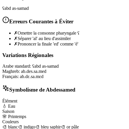
ʕabd as-samad
Erreurs Courantes à Éviter
✗
Omettre la consonne pharyngale ʕ
✗
Séparer 'al' au lieu d'assimiler
✗
Prononcer la finale 'ed' comme 'é'
Variations Régionales
Arabe standard
:
ʕabd as-samad
Maghreb
:
ab.des.sa.med
Français
:
ab.dɛ.sa.mɛd
Symbolisme de
Abdessamed
Élément
💧
Eau
Saison
🌸
Printemps
Couleurs
🎨
blanc
🎨
indigo
🎨
bleu saphir
🎨
or pâle