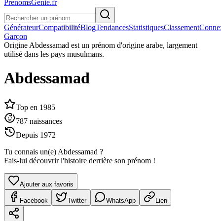
PrenomsGenie.fr
Générateur
Compatibilité
Blog
Tendances
Statistiques
Classement
Conne
Garçon
Origine
Abdessamad est un prénom d'origine arabe, largement
utilisé dans les pays musulmans.
Abdessamad
Top en
1985
787
naissances
Depuis
1972
Tu connais un(e)
Abdessamad
?
Fais-lui découvrir l'histoire derrière son prénom !
Ajouter aux favoris
Facebook
Twitter
WhatsApp
Lien