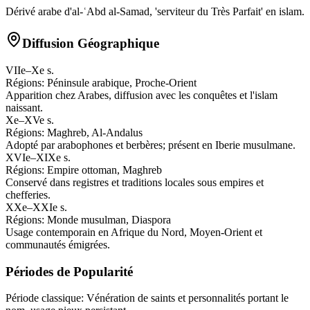
Dérivé arabe d'al-ʿAbd al-Samad, 'serviteur du Très Parfait' en islam.
Diffusion Géographique
VIIe–Xe s.
Régions:
Péninsule arabique, Proche-Orient
Apparition chez Arabes, diffusion avec les conquêtes et l'islam
naissant.
Xe–XVe s.
Régions:
Maghreb, Al-Andalus
Adopté par arabophones et berbères; présent en Iberie musulmane.
XVIe–XIXe s.
Régions:
Empire ottoman, Maghreb
Conservé dans registres et traditions locales sous empires et
chefferies.
XXe–XXIe s.
Régions:
Monde musulman, Diaspora
Usage contemporain en Afrique du Nord, Moyen-Orient et
communautés émigrées.
Périodes de Popularité
Période classique
:
Vénération de saints et personnalités portant le