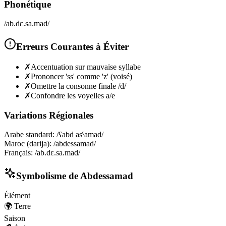
Phonétique
/ab.dɛ.sa.mad/
Erreurs Courantes à Éviter
✗
Accentuation sur mauvaise syllabe
✗
Prononcer 'ss' comme 'z' (voisé)
✗
Omettre la consonne finale /d/
✗
Confondre les voyelles a/e
Variations Régionales
Arabe standard
:
/ʕabd asˤamad/
Maroc (darija)
:
/abdessamad/
Français
:
/ab.dɛ.sa.mad/
Symbolisme de
Abdessamad
Élément
🌍
Terre
Saison