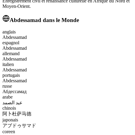
Enregistrement civil et renaissance culturelle en Afrique du Nord et
Moyen-Orient.
Abdessamad
dans le Monde
anglais
Abdessamad
espagnol
Abdessamad
allemand
Abdessamad
italien
Abdessamad
portugais
Abdessamad
russe
Абдессамад
arabe
عبد الصمد
chinois
阿卜杜萨马德
japonais
アブドゥサマド
coreen