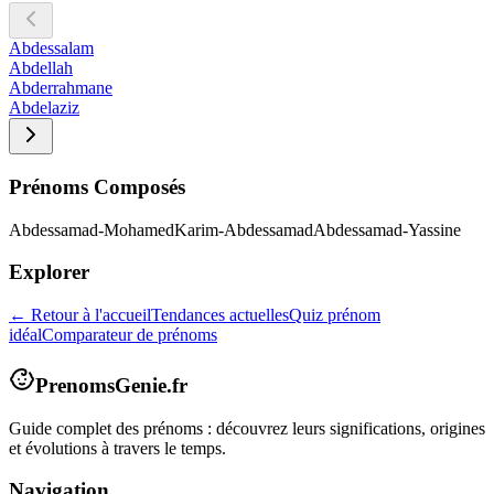
Abdessalam
Abdellah
Abderrahmane
Abdelaziz
Prénoms Composés
Abdessamad-Mohamed
Karim-Abdessamad
Abdessamad-Yassine
Explorer
← Retour à l'accueil
Tendances actuelles
Quiz prénom
idéal
Comparateur de prénoms
PrenomsGenie.fr
Guide complet des prénoms : découvrez leurs significations, origines
et évolutions à travers le temps.
Navigation