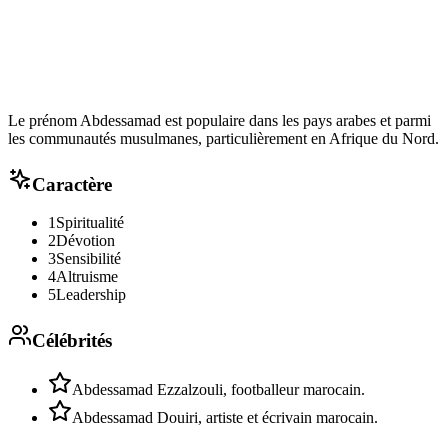
Le prénom Abdessamad est populaire dans les pays arabes et parmi
les communautés musulmanes, particulièrement en Afrique du Nord.
Caractère
1
Spiritualité
2
Dévotion
3
Sensibilité
4
Altruisme
5
Leadership
Célébrités
Abdessamad Ezzalzouli, footballeur marocain.
Abdessamad Douiri, artiste et écrivain marocain.