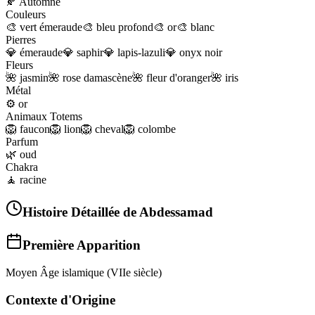
🍂
Automne
Couleurs
🎨
vert émeraude
🎨
bleu profond
🎨
or
🎨
blanc
Pierres
💎
émeraude
💎
saphir
💎
lapis-lazuli
💎
onyx noir
Fleurs
🌺
jasmin
🌺
rose damascène
🌺
fleur d'oranger
🌺
iris
Métal
⚙️
or
Animaux Totems
🦁
faucon
🦁
lion
🦁
cheval
🦁
colombe
Parfum
🌿
oud
Chakra
🧘
racine
Histoire Détaillée de
Abdessamad
Première Apparition
Moyen Âge islamique (VIIe siècle)
Contexte d'Origine