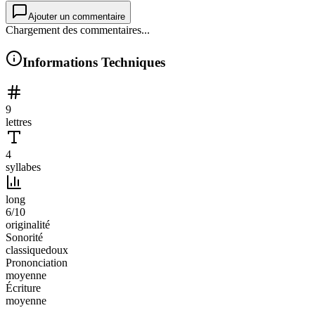
Ajouter un commentaire
Chargement des commentaires...
Informations Techniques
9
lettres
4
syllabes
long
6
/10
originalité
Sonorité
classique
doux
Prononciation
moyenne
Écriture
moyenne