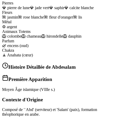
Pierres
💎
pierre de lune
💎
jade vert
💎
saphir
💎
calcite blanche
Fleurs
🌺
jasmin
🌺
rose blanche
🌺
fleur d'oranger
🌺
lis
Métal
⚙️
argent
Animaux Totems
🦁
colombe
🦁
chameau
🦁
hirondelle
🦁
dauphin
Parfum
🌿
encens (oud)
Chakra
🧘
Anahata (cœur)
Histoire Détaillée de
Abdesalam
Première Apparition
Moyen Âge islamique (VIIIe s.)
Contexte d'Origine
Composé de 'ʿAbd' (serviteur) et 'Salam' (paix), formation
théophorique en arabe.