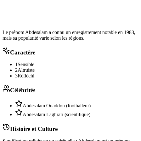
Le prénom Abdesalam a connu un enregistrement notable en 1983,
mais sa popularité varie selon les régions.
Caractère
1
Sensible
2
Altruiste
3
Réfléchi
Célébrités
Abdesalam Ouaddou (footballeur)
Abdesalam Laghrari (scientifique)
Histoire et Culture
Signification religieuse ou spirituelle : Abdesalam est un prénom