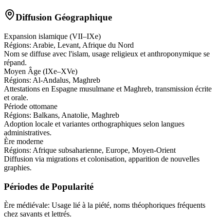
Diffusion Géographique
Expansion islamique (VII–IXe)
Régions:
Arabie, Levant, Afrique du Nord
Nom se diffuse avec l'islam, usage religieux et anthroponymique se
répand.
Moyen Âge (IXe–XVe)
Régions:
Al-Andalus, Maghreb
Attestations en Espagne musulmane et Maghreb, transmission écrite
et orale.
Période ottomane
Régions:
Balkans, Anatolie, Maghreb
Adoption locale et variantes orthographiques selon langues
administratives.
Ère moderne
Régions:
Afrique subsaharienne, Europe, Moyen-Orient
Diffusion via migrations et colonisation, apparition de nouvelles
graphies.
Périodes de Popularité
Ère médiévale
:
Usage lié à la piété, noms théophoriques fréquents
chez savants et lettrés.