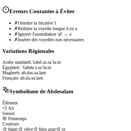
Erreurs Courantes à Éviter
✗
Omettre la fricative ʕ
✗
Réduire la voyelle longue ā en a
✗
Ignorer l'assimilation 'al' → sː
✗
Insérer des voyelles non nécessaires
Variations Régionales
Arabe standard
:
ʕabd as.saˈlaːm
Égyptien
:
ˈʕabdu s.saˈlaːm
Maghreb
:
ab.dəs.sa.lam
Français
:
ab.də.sa.lam
Symbolisme de
Abdesalam
Élément
💨
Air
Saison
🌸
Printemps
Couleurs
🎨
blanc
🎨
olive
🎨
bleu azur
🎨
or