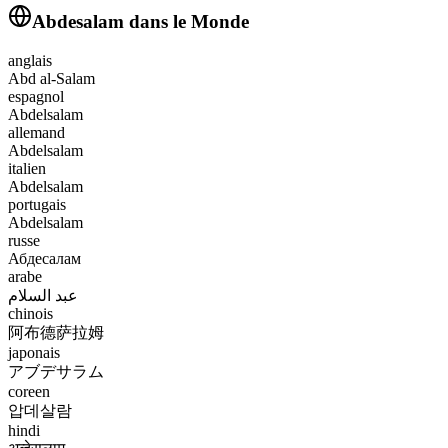
Abdesalam
dans le Monde
anglais
Abd al-Salam
espagnol
Abdelsalam
allemand
Abdelsalam
italien
Abdelsalam
portugais
Abdelsalam
russe
Абдесалам
arabe
عبد السلام
chinois
阿布德萨拉姆
japonais
アブデサラム
coreen
압데살람
hindi