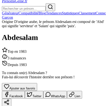
PrenomsGenie.fr
Générateur
Compatibilité
Blog
Tendances
Statistiques
Classement
Conne
Garçon
Origine
D'origine arabe, le prénom Abdesalam est composé de 'Abd'
qui signifie 'serviteur' et 'Salam' qui signifie 'paix'.
Abdesalam
Top en
1983
3
naissances
Depuis
1983
Tu connais un(e)
Abdesalam
?
Fais-lui découvrir l'histoire derrière son prénom !
Ajouter aux favoris
Facebook
Twitter
WhatsApp
Lien