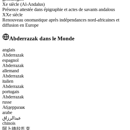
Xe siècle (Al‑Andalus)
Présence attestée dans épigraphie et actes de savants andalous
XXe siècle
Renouveau onomastique après indépendances nord‑africaines et
diffusion en Europe
Abderrazak
dans le Monde
anglais
Abderrazak
espagnol
Abderrazak
allemand
Abderrazak
italien
Abderrazak
portugais
Abderrazak
russe
Абдерразак
arabe
عبدالرزاق
chinois
阿卜德拉扎克