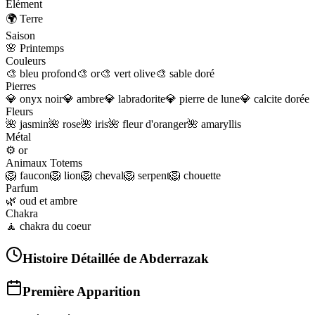
Élément
🌍
Terre
Saison
🌸
Printemps
Couleurs
🎨
bleu profond
🎨
or
🎨
vert olive
🎨
sable doré
Pierres
💎
onyx noir
💎
ambre
💎
labradorite
💎
pierre de lune
💎
calcite dorée
Fleurs
🌺
jasmin
🌺
rose
🌺
iris
🌺
fleur d'oranger
🌺
amaryllis
Métal
⚙️
or
Animaux Totems
🦁
faucon
🦁
lion
🦁
cheval
🦁
serpent
🦁
chouette
Parfum
🌿
oud et ambre
Chakra
🧘
chakra du coeur
Histoire Détaillée de
Abderrazak
Première Apparition