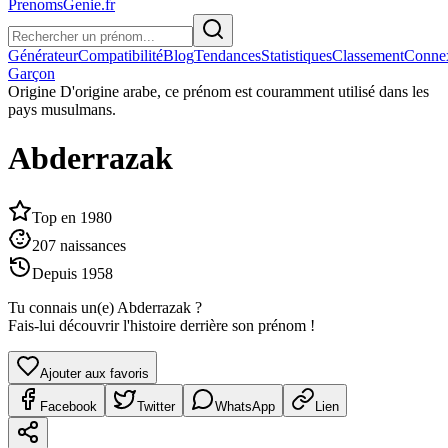
PrenomsGenie.fr
Générateur
Compatibilité
Blog
Tendances
Statistiques
Classement
Conne
Garçon
Origine
D'origine arabe, ce prénom est couramment utilisé dans les
pays musulmans.
Abderrazak
Top en
1980
207
naissances
Depuis
1958
Tu connais un(e)
Abderrazak
?
Fais-lui découvrir l'histoire derrière son prénom !
Ajouter aux favoris
Facebook
Twitter
WhatsApp
Lien