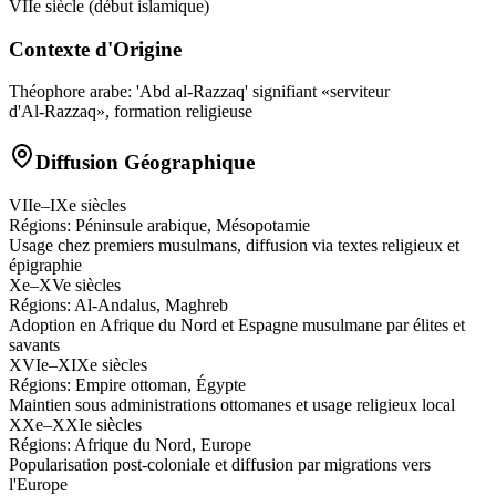
VIIe siècle (début islamique)
Contexte d'Origine
Théophore arabe: 'Abd al‑Razzaq' signifiant «serviteur
d'Al‑Razzaq», formation religieuse
Diffusion Géographique
VIIe–IXe siècles
Régions:
Péninsule arabique, Mésopotamie
Usage chez premiers musulmans, diffusion via textes religieux et
épigraphie
Xe–XVe siècles
Régions:
Al‑Andalus, Maghreb
Adoption en Afrique du Nord et Espagne musulmane par élites et
savants
XVIe–XIXe siècles
Régions:
Empire ottoman, Égypte
Maintien sous administrations ottomanes et usage religieux local
XXe–XXIe siècles
Régions:
Afrique du Nord, Europe
Popularisation post‑coloniale et diffusion par migrations vers
l'Europe