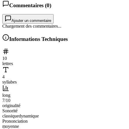
Commentaires (
0
)
Ajouter un commentaire
Chargement des commentaires...
Informations Techniques
10
lettres
4
syllabes
long
7
/10
originalité
Sonorité
classique
dynamique
Prononciation
moyenne