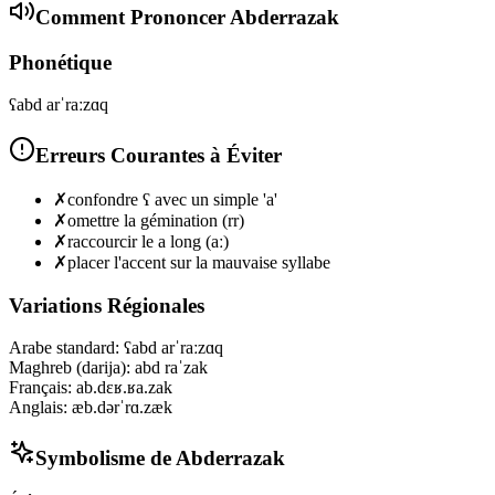
Comment Prononcer
Abderrazak
Phonétique
ʕabd arˈraːzɑq
Erreurs Courantes à Éviter
✗
confondre ʕ avec un simple 'a'
✗
omettre la gémination (rr)
✗
raccourcir le a long (aː)
✗
placer l'accent sur la mauvaise syllabe
Variations Régionales
Arabe standard
:
ʕabd arˈraːzɑq
Maghreb (darija)
:
abd raˈzak
Français
:
ab.dɛʁ.ʁa.zak
Anglais
:
æb.dərˈrɑ.zæk
Symbolisme de
Abderrazak