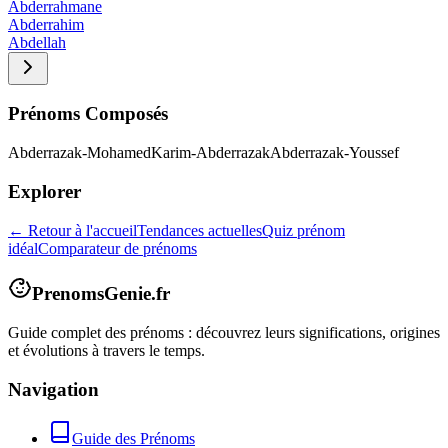
Abderrahmane
Abderrahim
Abdellah
Prénoms Composés
Abderrazak-Mohamed
Karim-Abderrazak
Abderrazak-Youssef
Explorer
← Retour à l'accueil
Tendances actuelles
Quiz prénom
idéal
Comparateur de prénoms
PrenomsGenie.fr
Guide complet des prénoms : découvrez leurs significations, origines
et évolutions à travers le temps.
Navigation
Guide des Prénoms