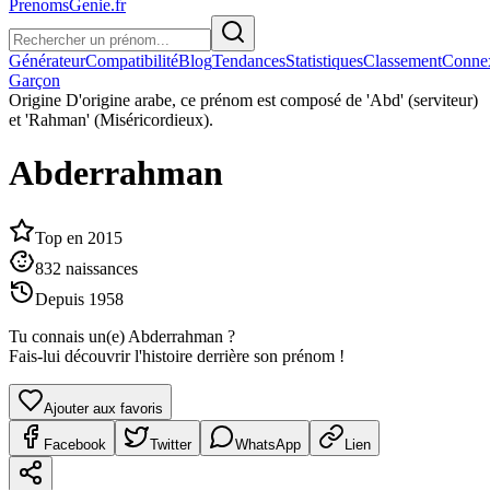
PrenomsGenie.fr
Générateur
Compatibilité
Blog
Tendances
Statistiques
Classement
Conne
Garçon
Origine
D'origine arabe, ce prénom est composé de 'Abd' (serviteur)
et 'Rahman' (Miséricordieux).
Abderrahman
Top en
2015
832
naissances
Depuis
1958
Tu connais un(e)
Abderrahman
?
Fais-lui découvrir l'histoire derrière son prénom !
Ajouter aux favoris
Facebook
Twitter
WhatsApp
Lien