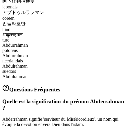
阿卜杜勒拉赫曼
japonais
アブドゥルラフマン
coreen
압둘라흐만
hindi
अब्दुलरहमान
turc
Abdurrahman
polonais
Abdurrahman
neerlandais
Abdulrahman
suedois
Abdulrahman
Questions Fréquentes
Quelle est la signification du prénom Abderrahman
?
Abderrahman signifie 'serviteur du Miséricordieux', un nom qui
évoque la dévotion envers Dieu dans l'islam.