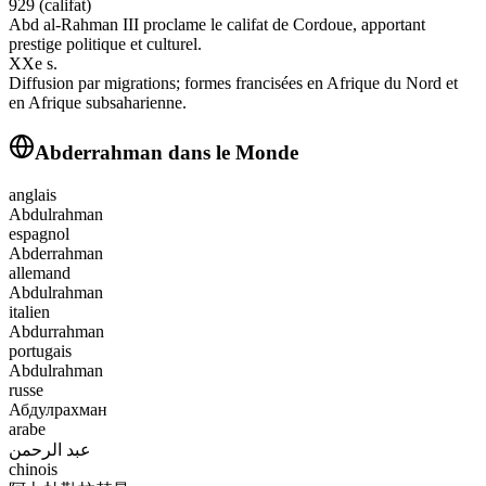
929 (califat)
Abd al‑Rahman III proclame le califat de Cordoue, apportant
prestige politique et culturel.
XXe s.
Diffusion par migrations; formes francisées en Afrique du Nord et
en Afrique subsaharienne.
Abderrahman
dans le Monde
anglais
Abdulrahman
espagnol
Abderrahman
allemand
Abdulrahman
italien
Abdurrahman
portugais
Abdulrahman
russe
Абдулрахман
arabe
عبد الرحمن
chinois