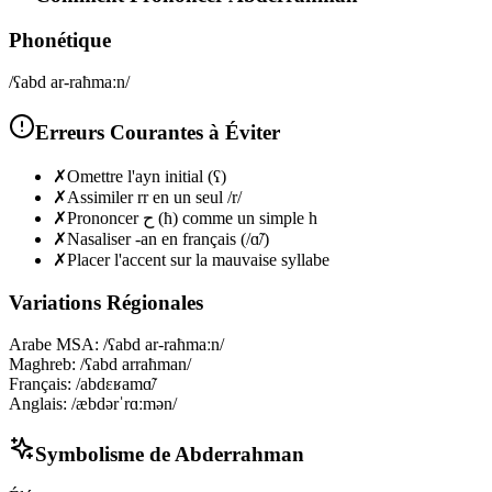
Phonétique
/ʕabd ar-raħmaːn/
Erreurs Courantes à Éviter
✗
Omettre l'ayn initial (ʕ)
✗
Assimiler rr en un seul /r/
✗
Prononcer ح (ħ) comme un simple h
✗
Nasaliser -an en français (/ɑ̃/)
✗
Placer l'accent sur la mauvaise syllabe
Variations Régionales
Arabe MSA
:
/ʕabd ar-raħmaːn/
Maghreb
:
/ʕabd arraħman/
Français
:
/abdɛʁamɑ̃/
Anglais
:
/æbdərˈrɑːmən/
Symbolisme de
Abderrahman