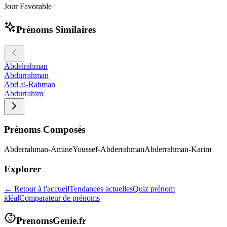
Jour Favorable
Prénoms Similaires
Abdelrahman
Abdurrahman
Abd al-Rahman
Abdurrahim
Prénoms Composés
Abderrahman-Amine
Youssef-Abderrahman
Abderrahman-Karim
Explorer
← Retour à l'accueil
Tendances actuelles
Quiz prénom
idéal
Comparateur de prénoms
PrenomsGenie.fr