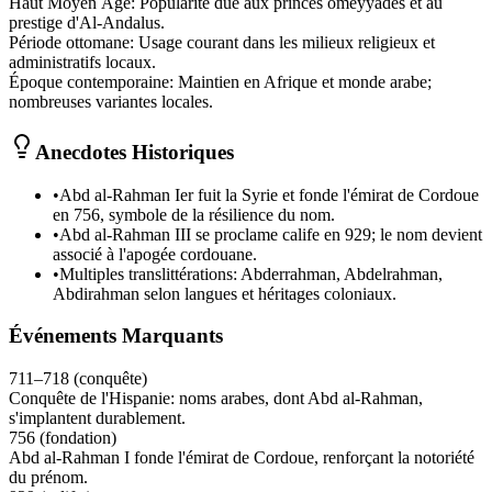
Haut Moyen Âge
:
Popularité due aux princes omeyyades et au
prestige d'Al-Andalus.
Période ottomane
:
Usage courant dans les milieux religieux et
administratifs locaux.
Époque contemporaine
:
Maintien en Afrique et monde arabe;
nombreuses variantes locales.
Anecdotes Historiques
•
Abd al‑Rahman Ier fuit la Syrie et fonde l'émirat de Cordoue
en 756, symbole de la résilience du nom.
•
Abd al‑Rahman III se proclame calife en 929; le nom devient
associé à l'apogée cordouane.
•
Multiples translittérations: Abderrahman, Abdelrahman,
Abdirahman selon langues et héritages coloniaux.
Événements Marquants
711–718 (conquête)
Conquête de l'Hispanie: noms arabes, dont Abd al‑Rahman,
s'implantent durablement.
756 (fondation)
Abd al‑Rahman I fonde l'émirat de Cordoue, renforçant la notoriété
du prénom.