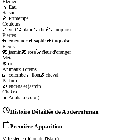
Élément
💧
Eau
Saison
🌸
Printemps
Couleurs
🎨
vert
🎨
blanc
🎨
doré
🎨
turquoise
Pierres
💎
émeraude
💎
saphir
💎
turquoise
Fleurs
🌺
jasmin
🌺
rose
🌺
fleur d'oranger
Métal
⚙️
or
Animaux Totems
🦁
colombe
🦁
lion
🦁
cheval
Parfum
🌿
encens et jasmin
Chakra
🧘
Anahata (cœur)
Histoire Détaillée de
Abderrahman
Première Apparition
VIIe siècle (début de l'islam)