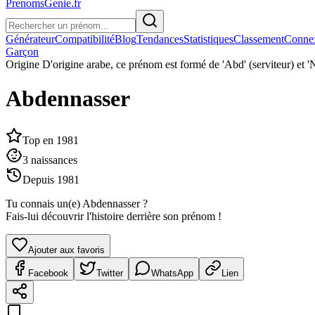
PrenomsGenie.fr
Générateur
Compatibilité
Blog
Tendances
Statistiques
Classement
Conne
Garçon
Origine
D'origine arabe, ce prénom est formé de 'Abd' (serviteur) et '
Abdennasser
Top en
1981
3
naissances
Depuis
1981
Tu connais un(e)
Abdennasser
?
Fais-lui découvrir l'histoire derrière son prénom !
Ajouter aux favoris
Facebook
Twitter
WhatsApp
Lien