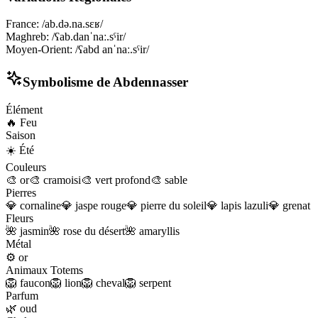
France
:
/ab.də.na.sɛʁ/
Maghreb
:
/ʕab.danˈnaː.sˤir/
Moyen-Orient
:
/ʕabd anˈnaː.sˤir/
Symbolisme de
Abdennasser
Élément
🔥
Feu
Saison
☀️
Été
Couleurs
🎨
or
🎨
cramoisi
🎨
vert profond
🎨
sable
Pierres
💎
cornaline
💎
jaspe rouge
💎
pierre du soleil
💎
lapis lazuli
💎
grenat
Fleurs
🌺
jasmin
🌺
rose du désert
🌺
amaryllis
Métal
⚙️
or
Animaux Totems
🦁
faucon
🦁
lion
🦁
cheval
🦁
serpent
Parfum
🌿
oud