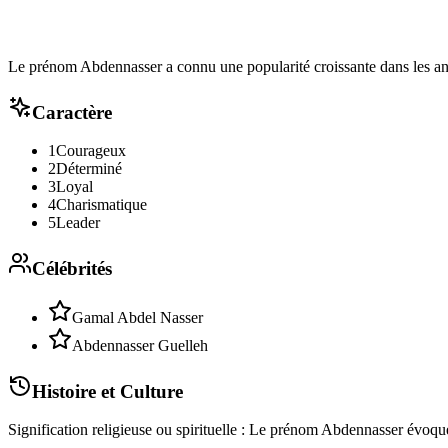
Le prénom Abdennasser a connu une popularité croissante dans les an
Caractère
1
Courageux
2
Déterminé
3
Loyal
4
Charismatique
5
Leader
Célébrités
Gamal Abdel Nasser
Abdennasser Guelleh
Histoire et Culture
Signification religieuse ou spirituelle : Le prénom Abdennasser évoque 