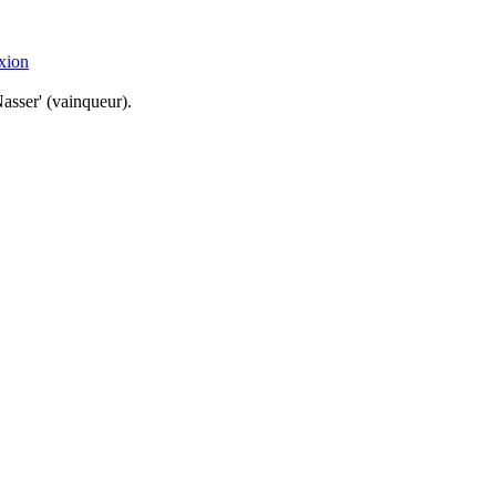
xion
Nasser' (vainqueur).