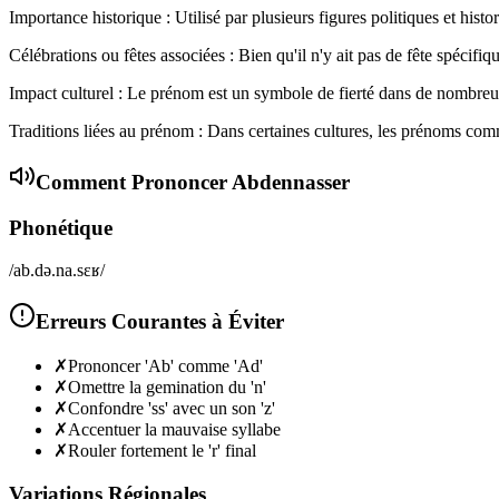
Importance historique : Utilisé par plusieurs figures politiques et h
Célébrations ou fêtes associées : Bien qu'il n'y ait pas de fête spéci
Impact culturel : Le prénom est un symbole de fierté dans de nombreuse
Traditions liées au prénom : Dans certaines cultures, les prénoms co
Comment Prononcer
Abdennasser
Phonétique
/ab.də.na.sɛʁ/
Erreurs Courantes à Éviter
✗
Prononcer 'Ab' comme 'Ad'
✗
Omettre la gemination du 'n'
✗
Confondre 'ss' avec un son 'z'
✗
Accentuer la mauvaise syllabe
✗
Rouler fortement le 'r' final
Variations Régionales