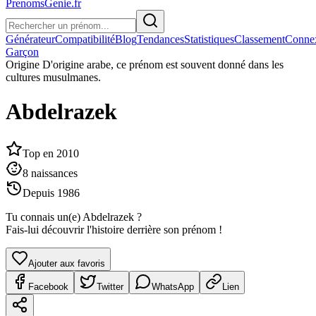
PrenomsGenie.fr
Générateur
Compatibilité
Blog
Tendances
Statistiques
Classement
Conne
Garçon
Origine
D'origine arabe, ce prénom est souvent donné dans les
cultures musulmanes.
Abdelrazek
Top en
2010
8
naissances
Depuis
1986
Tu connais un(e)
Abdelrazek
?
Fais-lui découvrir l'histoire derrière son prénom !
Ajouter aux favoris
Facebook
Twitter
WhatsApp
Lien