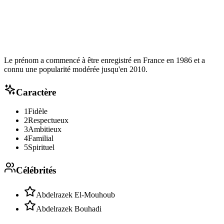
Le prénom a commencé à être enregistré en France en 1986 et a
connu une popularité modérée jusqu'en 2010.
Caractère
1
Fidèle
2
Respectueux
3
Ambitieux
4
Familial
5
Spirituel
Célébrités
Abdelrazek El-Mouhoub
Abdelrazek Bouhadi