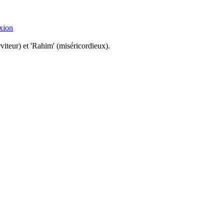
xion
viteur) et 'Rahim' (miséricordieux).