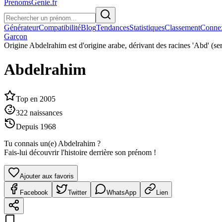
PrenomsGenie.fr
Générateur
Compatibilité
Blog
Tendances
Statistiques
Classement
Conne
Garçon
Origine
Abdelrahim est d'origine arabe, dérivant des racines 'Abd' (ser
Abdelrahim
Top en
2005
322
naissances
Depuis
1968
Tu connais un(e)
Abdelrahim
?
Fais-lui découvrir l'histoire derrière son prénom !
Ajouter aux favoris
Facebook
Twitter
WhatsApp
Lien