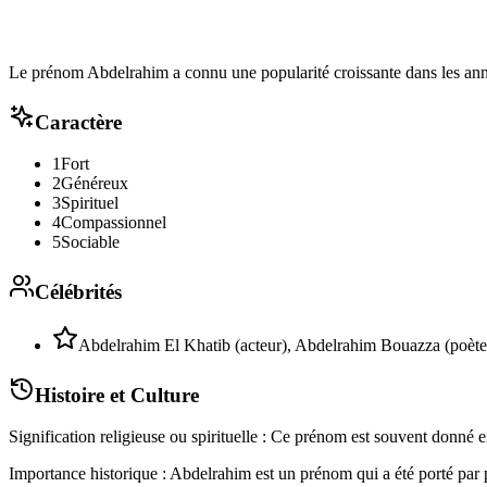
Le prénom Abdelrahim a connu une popularité croissante dans les ann
Caractère
1
Fort
2
Généreux
3
Spirituel
4
Compassionnel
5
Sociable
Célébrités
Abdelrahim El Khatib (acteur), Abdelrahim Bouazza (poète
Histoire et Culture
Signification religieuse ou spirituelle : Ce prénom est souvent donné 
Importance historique : Abdelrahim est un prénom qui a été porté par pl