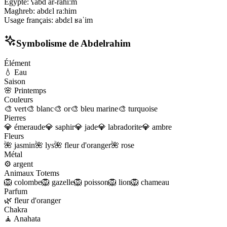
Égypte
:
ʕabd ar-raħiːm
Maghreb
:
abdɛl raːhim
Usage français
:
abdɛl ʁaˈim
Symbolisme de
Abdelrahim
Élément
💧
Eau
Saison
🌸
Printemps
Couleurs
🎨
vert
🎨
blanc
🎨
or
🎨
bleu marine
🎨
turquoise
Pierres
💎
émeraude
💎
saphir
💎
jade
💎
labradorite
💎
ambre
Fleurs
🌺
jasmin
🌺
lys
🌺
fleur d'oranger
🌺
rose
Métal
⚙️
argent
Animaux Totems
🦁
colombe
🦁
gazelle
🦁
poisson
🦁
lion
🦁
chameau
Parfum
🌿
fleur d'oranger
Chakra
🧘
Anahata