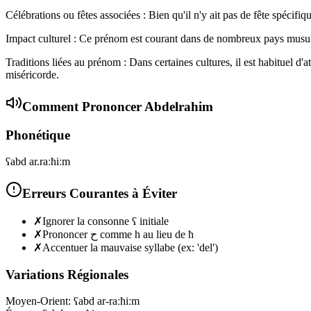
Célébrations ou fêtes associées : Bien qu'il n'y ait pas de fête spécifi
Impact culturel : Ce prénom est courant dans de nombreux pays musulma
Traditions liées au prénom : Dans certaines cultures, il est habituel d
miséricorde.
Comment Prononcer
Abdelrahim
Phonétique
ʕabd ar.raːħiːm
Erreurs Courantes à Éviter
✗
Ignorer la consonne ʕ initiale
✗
Prononcer ح comme h au lieu de ħ
✗
Accentuer la mauvaise syllabe (ex: 'del')
Variations Régionales
Moyen-Orient
:
ʕabd ar-raːħiːm