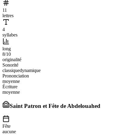
11
lettres
4
syllabes
long
8
/10
originalité
Sonorité
classique
dynamique
Prononciation
moyenne
Écriture
moyenne
Saint Patron et Fête de
Abdelouahed
Fête
aucune