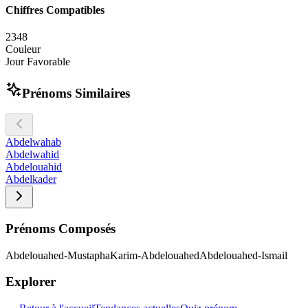
Chiffres Compatibles
2
3
4
8
Couleur
Jour Favorable
Prénoms Similaires
Abdelwahab
Abdelwahid
Abdelouahid
Abdelkader
Prénoms Composés
Abdelouahed-Mustapha
Karim-Abdelouahed
Abdelouahed-Ismail
Explorer