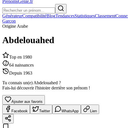
PrenomsGenie.fr
Générateur
Compatibilité
Blog
Tendances
Statistiques
Classement
Conne
Garçon
Origine
Arabe
Abdelouahed
Top en
1980
64
naissances
Depuis
1963
Tu connais un(e)
Abdelouahed
?
Fais-lui découvrir l'histoire derrière son prénom !
Ajouter aux favoris
Facebook
Twitter
WhatsApp
Lien