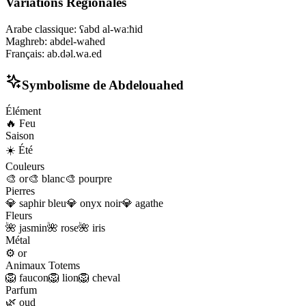
Variations Régionales
Arabe classique
:
ʕabd al-waːħid
Maghreb
:
abdel-waħed
Français
:
ab.dəl.wa.ed
Symbolisme de
Abdelouahed
Élément
🔥
Feu
Saison
☀️
Été
Couleurs
🎨
or
🎨
blanc
🎨
pourpre
Pierres
💎
saphir bleu
💎
onyx noir
💎
agathe
Fleurs
🌺
jasmin
🌺
rose
🌺
iris
Métal
⚙️
or
Animaux Totems
🦁
faucon
🦁
lion
🦁
cheval
Parfum
🌿
oud