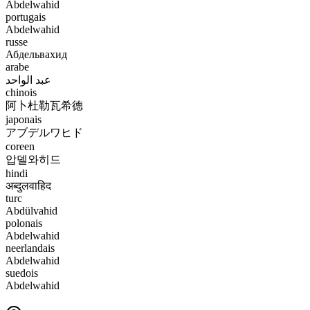
Abdelwahid
portugais
Abdelwahid
russe
Абдельвахид
arabe
عبد الواحد
chinois
阿卜杜勒瓦希德
japonais
アブデルワヒド
coreen
압델와히드
hindi
अब्दुलवाहिद
turc
Abdülvahid
polonais
Abdelwahid
neerlandais
Abdelwahid
suedois
Abdelwahid