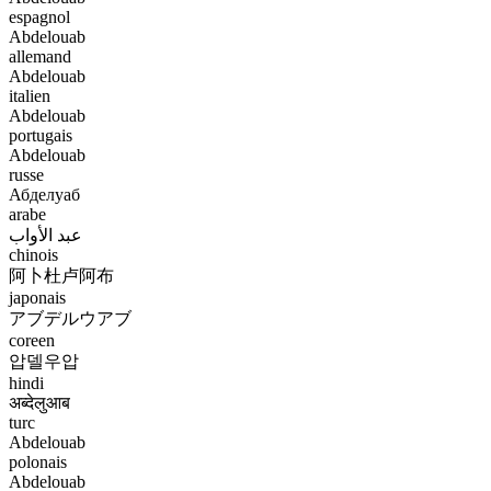
espagnol
Abdelouab
allemand
Abdelouab
italien
Abdelouab
portugais
Abdelouab
russe
Абделуаб
arabe
عبد الأواب
chinois
阿卜杜卢阿布
japonais
アブデルウアブ
coreen
압델우압
hindi
अब्देलुआब
turc
Abdelouab
polonais
Abdelouab