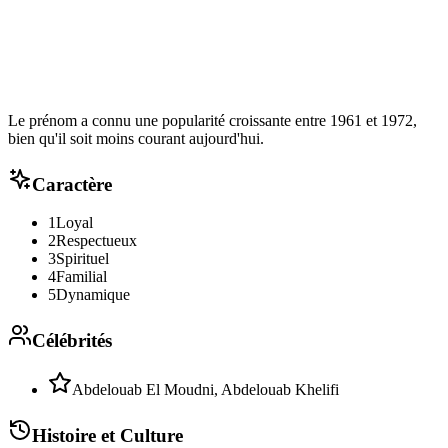
Le prénom a connu une popularité croissante entre 1961 et 1972,
bien qu'il soit moins courant aujourd'hui.
Caractère
1
Loyal
2
Respectueux
3
Spirituel
4
Familial
5
Dynamique
Célébrités
Abdelouab El Moudni, Abdelouab Khelifi
Histoire et Culture