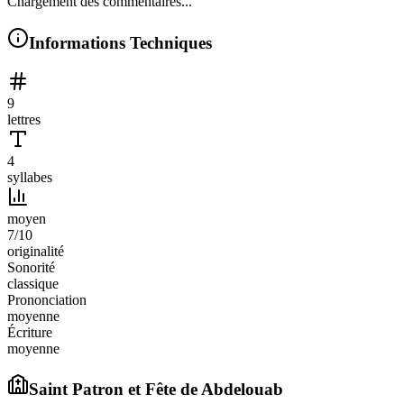
Chargement des commentaires...
Informations Techniques
9
lettres
4
syllabes
moyen
7
/10
originalité
Sonorité
classique
Prononciation
moyenne
Écriture
moyenne
Saint Patron et Fête de
Abdelouab