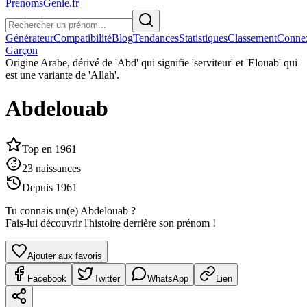
PrenomsGenie.fr
Générateur
Compatibilité
Blog
Tendances
Statistiques
Classement
Conne
Garçon
Origine
Arabe, dérivé de 'Abd' qui signifie 'serviteur' et 'Elouab' qui
est une variante de 'Allah'.
Abdelouab
Top en
1961
23
naissances
Depuis
1961
Tu connais un(e)
Abdelouab
?
Fais-lui découvrir l'histoire derrière son prénom !
Ajouter aux favoris
Facebook
Twitter
WhatsApp
Lien