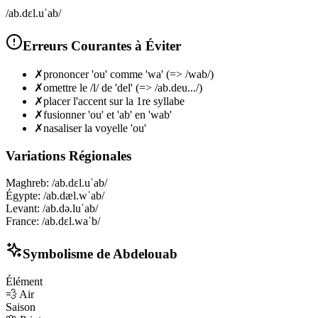
/ab.dɛl.uˈab/
Erreurs Courantes à Éviter
✗
prononcer 'ou' comme 'wa' (=> /wab/)
✗
omettre le /l/ de 'del' (=> /ab.deu.../)
✗
placer l'accent sur la 1re syllabe
✗
fusionner 'ou' et 'ab' en 'wab'
✗
nasaliser la voyelle 'ou'
Variations Régionales
Maghreb
:
/ab.dɛl.uˈab/
Égypte
:
/ab.dæl.wˈab/
Levant
:
/ab.də.luˈab/
France
:
/ab.dɛl.waˈb/
Symbolisme de
Abdelouab
Élément
💨
Air
Saison