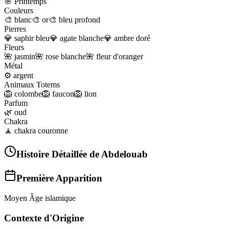
🌸
Printemps
Couleurs
🎨
blanc
🎨
or
🎨
bleu profond
Pierres
💎
saphir bleu
💎
agate blanche
💎
ambre doré
Fleurs
🌺
jasmin
🌺
rose blanche
🌺
fleur d'oranger
Métal
⚙️
argent
Animaux Totems
🦁
colombe
🦁
faucon
🦁
lion
Parfum
🌿
oud
Chakra
🧘
chakra couronne
Histoire Détaillée de
Abdelouab
Première Apparition
Moyen Âge islamique
Contexte d'Origine