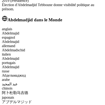
2019 (Présidence)
Élection d'Abdelmadjid Tebboune donne visibilité politique au
prénom.
Abdelmadjid
dans le Monde
anglais
Abdelmajid
espagnol
Abdelmajid
allemand
Abdelmadschid
italien
Abdelmajid
portugais
Abdelmajid
russe
Абдельмаджид
arabe
عبد المجيد
chinois
阿卜杜勒马吉德
japonais
アブデルマジッド