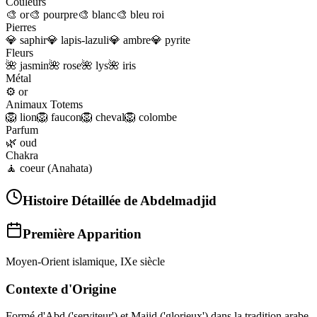
Couleurs
🎨
or
🎨
pourpre
🎨
blanc
🎨
bleu roi
Pierres
💎
saphir
💎
lapis-lazuli
💎
ambre
💎
pyrite
Fleurs
🌺
jasmin
🌺
rose
🌺
lys
🌺
iris
Métal
⚙️
or
Animaux Totems
🦁
lion
🦁
faucon
🦁
cheval
🦁
colombe
Parfum
🌿
oud
Chakra
🧘
coeur (Anahata)
Histoire Détaillée de
Abdelmadjid
Première Apparition
Moyen-Orient islamique, IXe siècle
Contexte d'Origine
Formé d'Abd ('serviteur') et Majid ('glorieux') dans la tradition arabe