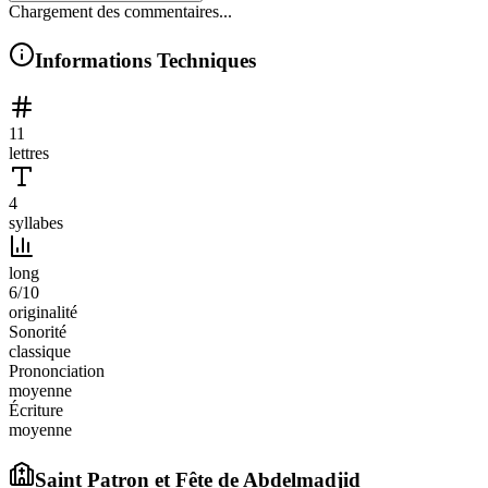
Chargement des commentaires...
Informations Techniques
11
lettres
4
syllabes
long
6
/10
originalité
Sonorité
classique
Prononciation
moyenne
Écriture
moyenne
Saint Patron et Fête de
Abdelmadjid