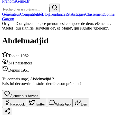
PrenomsGenie.fr
Générateur
Compatibilité
Blog
Tendances
Statistiques
Classement
Conne
Garçon
Origine
D'origine arabe, ce prénom est composé de deux éléments :
'Abdel', qui signifie 'serviteur de', et 'Majid', qui signifie 'glorieux'.
Abdelmadjid
Top en
1962
341
naissances
Depuis
1951
Tu connais un(e)
Abdelmadjid
?
Fais-lui découvrir l'histoire derrière son prénom !
Ajouter aux favoris
Facebook
Twitter
WhatsApp
Lien