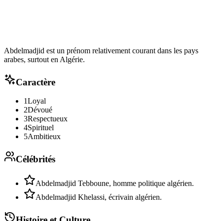
Abdelmadjid est un prénom relativement courant dans les pays
arabes, surtout en Algérie.
Caractère
1
Loyal
2
Dévoué
3
Respectueux
4
Spirituel
5
Ambitieux
Célébrités
Abdelmadjid Tebboune, homme politique algérien.
Abdelmadjid Khelassi, écrivain algérien.
Histoire et Culture