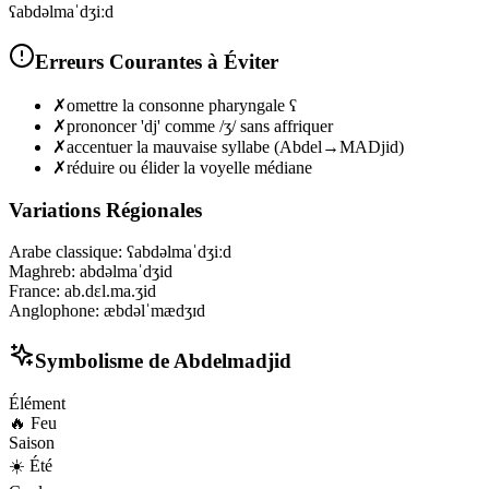
ʕabdəlmaˈdʒiːd
Erreurs Courantes à Éviter
✗
omettre la consonne pharyngale ʕ
✗
prononcer 'dj' comme /ʒ/ sans affriquer
✗
accentuer la mauvaise syllabe (Abdel→MADjid)
✗
réduire ou élider la voyelle médiane
Variations Régionales
Arabe classique
:
ʕabdəlmaˈdʒiːd
Maghreb
:
abdəlmaˈdʒid
France
:
ab.dɛl.ma.ʒid
Anglophone
:
æbdəlˈmædʒɪd
Symbolisme de
Abdelmadjid
Élément
🔥
Feu
Saison
☀️
Été