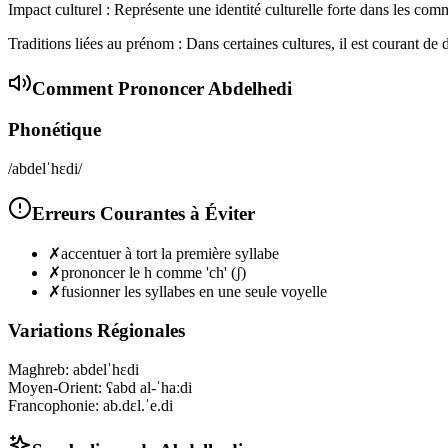
Impact culturel : Représente une identité culturelle forte dans les co
Traditions liées au prénom : Dans certaines cultures, il est courant d
Comment Prononcer
Abdelhedi
Phonétique
/abdelˈhɛdi/
Erreurs Courantes à Éviter
✗
accentuer à tort la première syllabe
✗
prononcer le h comme 'ch' (ʃ)
✗
fusionner les syllabes en une seule voyelle
Variations Régionales
Maghreb
:
abdelˈhɛdi
Moyen-Orient
:
ʕabd al-ˈhaːdi
Francophonie
:
ab.dɛl.ˈe.di