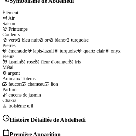
Symbolisme de
Abdelhedi
Élément
💨
Air
Saison
🌸
Printemps
Couleurs
🎨
vert
🎨
bleu nuit
🎨
or
🎨
blanc
🎨
turquoise
Pierres
💎
émeraude
💎
lapis-lazuli
💎
turquoise
💎
quartz clair
💎
onyx
Fleurs
🌺
jasmin
🌺
rose
🌺
fleur d'oranger
🌺
iris
Métal
⚙️
argent
Animaux Totems
🦁
faucon
🦁
chameau
🦁
lion
Parfum
🌿
encens de jasmin
Chakra
🧘
troisième œil
Histoire Détaillée de
Abdelhedi
Première Apparition