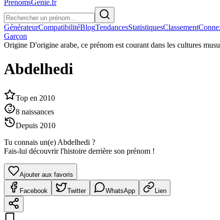
PrenomsGenie.fr
Générateur
Compatibilité
Blog
Tendances
Statistiques
Classement
Conne
Garçon
Origine
D'origine arabe, ce prénom est courant dans les cultures musu
Abdelhedi
Top en
2010
8
naissances
Depuis
2010
Tu connais un(e)
Abdelhedi
?
Fais-lui découvrir l'histoire derrière son prénom !
Ajouter aux favoris
Facebook
Twitter
WhatsApp
Lien