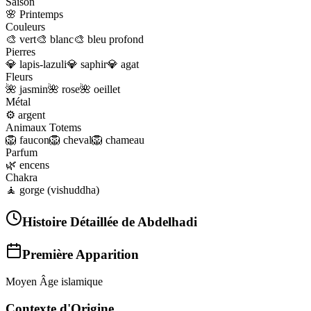
Saison
🌸
Printemps
Couleurs
🎨
vert
🎨
blanc
🎨
bleu profond
Pierres
💎
lapis-lazuli
💎
saphir
💎
agat
Fleurs
🌺
jasmin
🌺
rose
🌺
oeillet
Métal
⚙️
argent
Animaux Totems
🦁
faucon
🦁
cheval
🦁
chameau
Parfum
🌿
encens
Chakra
🧘
gorge (vishuddha)
Histoire Détaillée de
Abdelhadi
Première Apparition
Moyen Âge islamique
Contexte d'Origine