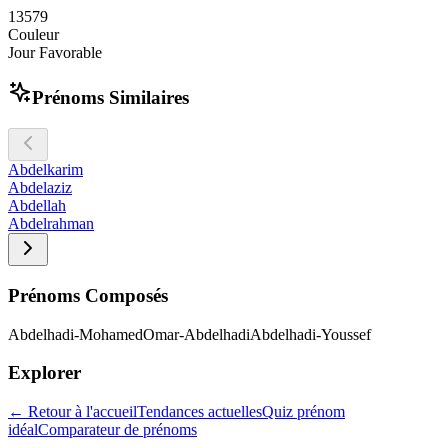
1
3
5
7
9
Couleur
Jour Favorable
Prénoms Similaires
Abdelkarim
Abdelaziz
Abdellah
Abdelrahman
Prénoms Composés
Abdelhadi-Mohamed
Omar-Abdelhadi
Abdelhadi-Youssef
Explorer
← Retour à l'accueil
Tendances actuelles
Quiz prénom
idéal
Comparateur de prénoms