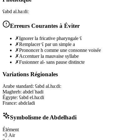
ʕabd al.haːdiː
Erreurs Courantes à Éviter
✗
Ignorer la fricative pharyngale ʕ
✗
Remplacer ʕ par un simple a
✗
Prononcer h comme une consonne voisée
✗
Accentuer la mauvaise syllabe
✗
Fusionner al- sans pause distincte
Variations Régionales
Arabe standard
:
ʕabd al.haːdiː
Maghreb
:
abdelˈhadi
Égypte
:
ʕabd el.haːdi
France
:
abdɛladi
Symbolisme de
Abdelhadi
Élément
💨
Air