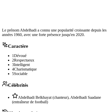
Le prénom Abdelhadi a connu une popularité croissante depuis les
années 1960, avec une forte présence jusqu'en 2020.
Caractère
1
Dévoué
2
Respectueux
3
Intelligent
4
Charismatique
5
Sociable
Célébrités
Abdelhadi Belkhayat (chanteur), Abdelhadi Saadane
(entraîneur de football)