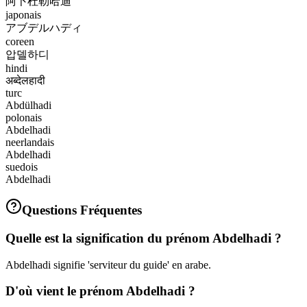
阿卜杜勒哈迪
japonais
アブデルハディ
coreen
압델하디
hindi
अब्देलहादी
turc
Abdülhadi
polonais
Abdelhadi
neerlandais
Abdelhadi
suedois
Abdelhadi
Questions Fréquentes
Quelle est la signification du prénom Abdelhadi ?
Abdelhadi signifie 'serviteur du guide' en arabe.
D'où vient le prénom Abdelhadi ?