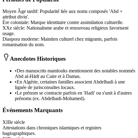
Moyen Âge tardif
:
Popularité liée aux noms composés 'Abd +
attribut divin'.
Ère coloniale
:
Marque identitaire contre assimilation culturelle.
XXe siècle
:
Nationalisme arabe et renouveau religieux favorisent
usage.
Diaspora moderne
:
Maintien culturel chez migrants, parfois
romanisation du nom.
Anecdotes Historiques
•
Des manuscrits mamlouks mentionnent des notables nommés
Abd al-Hādī au Caire et à Damas.
•
En Algérie, certaines familles associent Abdelhadi à une
lignée de jurisconsultes locaux.
•
Le prénom se contracte parfois en 'Hadi' ou s'unit à d'autres
prénoms (ex. Abdelhadi-Mohamed).
Événements Marquants
XIIIe siècle
Attestations dans chroniques islamiques et registres
hagiographiques.