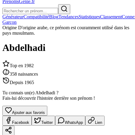
PrenomsGenie.fr
Générateur
Compatibilité
Blog
Tendances
Statistiques
Classement
Conne
Garçon
Origine
D'origine arabe, ce prénom est couramment utilisé dans les
pays musulmans.
Abdelhadi
Top en
1982
358
naissances
Depuis
1965
Tu connais un(e)
Abdelhadi
?
Fais-lui découvrir l'histoire derrière son prénom !
Ajouter aux favoris
Facebook
Twitter
WhatsApp
Lien