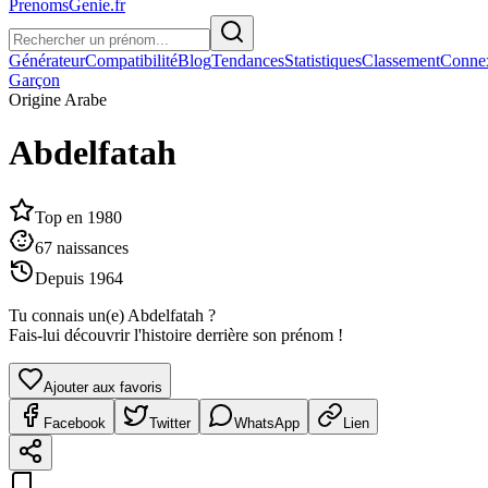
PrenomsGenie.fr
Générateur
Compatibilité
Blog
Tendances
Statistiques
Classement
Conne
Garçon
Origine
Arabe
Abdelfatah
Top en
1980
67
naissances
Depuis
1964
Tu connais un(e)
Abdelfatah
?
Fais-lui découvrir l'histoire derrière son prénom !
Ajouter aux favoris
Facebook
Twitter
WhatsApp
Lien