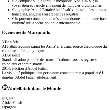
•
Le composé suit la formule théophore 'Abd + al‑X' ; la
voyellation et l'article entraînent de multiples orthographes.
•
La graphie 'Abdel Fattah/Abdelfatah' varie selon les normes
françaises, anglaises ou arabes des registres.
•
Un porteur contemporain très connu donne au nom une forte
visibilité sur la scène politique internationale.
Événements Marquants
VIIe siècle
Al‑Fattah reconnu parmi les Asma' al‑Husna; source théologique du
composé anthroponymique
XIXe siècle
Standardisation partielle des translittérations dans les registres
coloniaux et administratifs
2014: élection d'Abdel Fattah
La visibilité politique d'un porte‑nom contemporain a popularisé la
graphie 'Abdel Fattah' globalement
Abdelfatah
dans le Monde
anglais
Abdel Fattah
espagnol