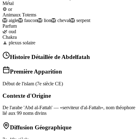
Métal
⚙️
or
Animaux Totems
🦁
aigle
🦁
faucon
🦁
lion
🦁
cheval
🦁
serpent
Parfum
🌿
oud
Chakra
🧘
plexus solaire
Histoire Détaillée de
Abdelfatah
Première Apparition
Début de l'islam (7e siècle CE)
Contexte d'Origine
De l'arabe 'Abd al‑Fattah' — «serviteur d'al‑Fattah», nom théophore
lié aux 99 noms divins
Diffusion Géographique