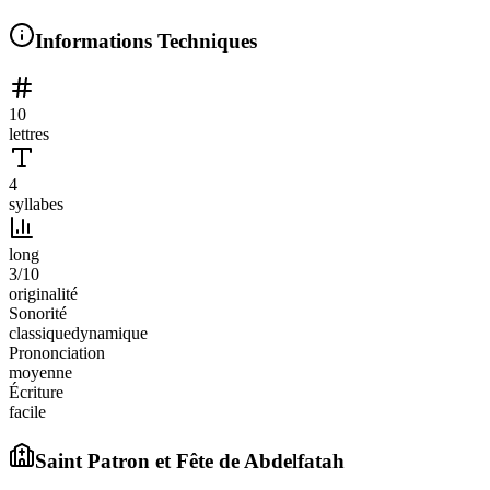
Informations Techniques
10
lettres
4
syllabes
long
3
/10
originalité
Sonorité
classique
dynamique
Prononciation
moyenne
Écriture
facile
Saint Patron et Fête de
Abdelfatah