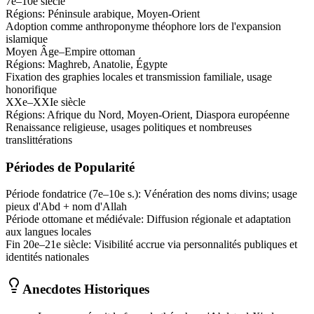
7e–10e siècle
Régions:
Péninsule arabique, Moyen-Orient
Adoption comme anthroponyme théophore lors de l'expansion
islamique
Moyen Âge–Empire ottoman
Régions:
Maghreb, Anatolie, Égypte
Fixation des graphies locales et transmission familiale, usage
honorifique
XXe–XXIe siècle
Régions:
Afrique du Nord, Moyen-Orient, Diaspora européenne
Renaissance religieuse, usages politiques et nombreuses
translittérations
Périodes de Popularité
Période fondatrice (7e–10e s.)
:
Vénération des noms divins; usage
pieux d'Abd + nom d'Allah
Période ottomane et médiévale
:
Diffusion régionale et adaptation
aux langues locales
Fin 20e–21e siècle
:
Visibilité accrue via personnalités publiques et
identités nationales
Anecdotes Historiques