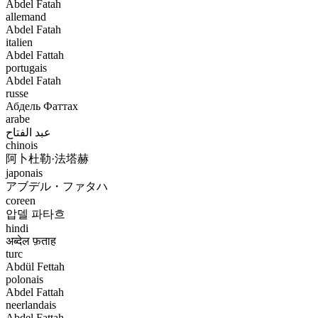
Abdel Fatah
allemand
Abdel Fatah
italien
Abdel Fattah
portugais
Abdel Fatah
russe
Абдель Фаттах
arabe
عبد الفتاح
chinois
阿卜杜勒·法塔赫
japonais
アブデル・ファタハ
coreen
압델 파타흐
hindi
अब्देल फ़ताह
turc
Abdül Fettah
polonais
Abdel Fattah
neerlandais
Abdel Fattah