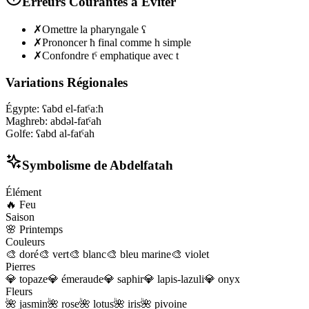
Erreurs Courantes à Éviter
✗
Omettre la pharyngale ʕ
✗
Prononcer ħ final comme h simple
✗
Confondre tˤ emphatique avec t
Variations Régionales
Égypte
:
ʕabd el-fatˤaːħ
Maghreb
:
abdəl-fatˤaħ
Golfe
:
ʕabd al-fatˤah
Symbolisme de
Abdelfatah
Élément
🔥
Feu
Saison
🌸
Printemps
Couleurs
🎨
doré
🎨
vert
🎨
blanc
🎨
bleu marine
🎨
violet
Pierres
💎
topaze
💎
émeraude
💎
saphir
💎
lapis-lazuli
💎
onyx
Fleurs
🌺
jasmin
🌺
rose
🌺
lotus
🌺
iris
🌺
pivoine