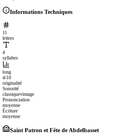
Informations Techniques
11
lettres
4
syllabes
long
4
/10
originalité
Sonorité
classique
vintage
Prononciation
moyenne
Écriture
moyenne
Saint Patron et Fête de
Abdelbasset