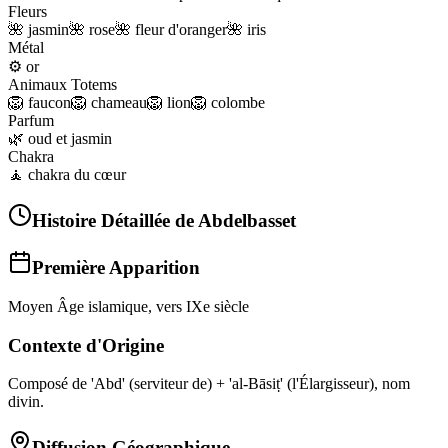
Fleurs
🌺
jasmin
🌺
rose
🌺
fleur d'oranger
🌺
iris
Métal
⚙️
or
Animaux Totems
🦁
faucon
🦁
chameau
🦁
lion
🦁
colombe
Parfum
🌿
oud et jasmin
Chakra
🧘
chakra du cœur
Histoire Détaillée de
Abdelbasset
Première Apparition
Moyen Âge islamique, vers IXe siècle
Contexte d'Origine
Composé de 'Abd' (serviteur de) + 'al-Bāsiṭ' (l'Élargisseur), nom
divin.
Diffusion Géographique