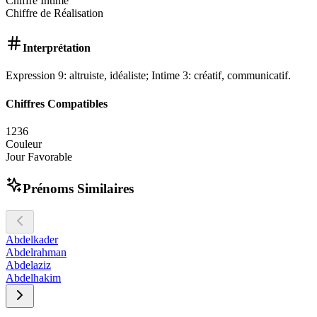
Chiffre Intime
Chiffre de Réalisation
Interprétation
Expression 9: altruiste, idéaliste; Intime 3: créatif, communicatif.
Chiffres Compatibles
1
2
3
6
Couleur
Jour Favorable
Prénoms Similaires
Abdelkader
Abdelrahman
Abdelaziz
Abdelhakim