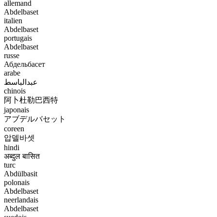
allemand
Abdelbaset
italien
Abdelbaset
portugais
Abdelbaset
russe
Абдельбасет
arabe
عبدالباسط
chinois
阿卜杜勒巴西特
japonais
アブデルバセット
coreen
압델바셋
hindi
अब्दुल बासित
turc
Abdülbasit
polonais
Abdelbaset
neerlandais
Abdelbaset