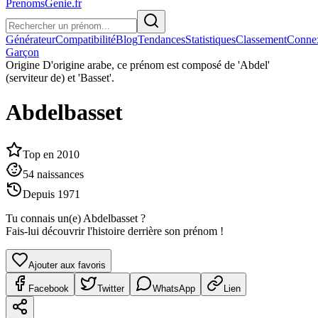
PrenomsGenie.fr
Générateur
Compatibilité
Blog
Tendances
Statistiques
Classement
Conne
Garçon
Origine
D'origine arabe, ce prénom est composé de 'Abdel'
(serviteur de) et 'Basset'.
Abdelbasset
Top en
2010
54
naissances
Depuis
1971
Tu connais un(e)
Abdelbasset
?
Fais-lui découvrir l'histoire derrière son prénom !
Ajouter aux favoris
Facebook
Twitter
WhatsApp
Lien