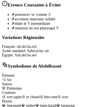
Erreurs Courantes à Éviter
✗
prononcer 'ss' comme 'z'
✗
accentuer mauvaise syllabe
✗
élider le 'l' intermédiaire
✗
omission du son pharyngal 'ʕ'
Variations Régionales
Français
:
/ab.dɛl.ba.sɛt/
Arabe standard
:
/ʕabd.al.baː.sit/
Égypte
:
/ʕab.del.ba.set/
Symbolisme de
Abdelbasset
Élément
💨
Air
Saison
🌸
Printemps
Couleurs
🎨
vert sapin
🎨
or chaud
🎨
bleu nuit
🎨
ocre
Pierres
💎
émeraude
💎
ambre
💎
lapis-lazuli
💎
turquoise